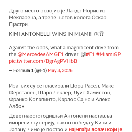
Друго место освојио је Ландо Норис из
Мекларена, а треће његов колега Оскар
Пјастри.
KIMI ANTONELLI WINS IN MIAMI!! 👏🏆
Against the odds, what a magnificent drive from
the
@MercedesAMGF1
driver! 🙌
#F1
#MiamiGP
pic.twitter.com/BgrAgPVHbB
— Formula 1 (@F1)
May 3, 2026
Иза њих су се пласирали Џорџ Расел, Макс
Ферстапен, Шарл Леклер, Луис Хамилтон,
Франко Колапинто, Карлос Сајнс и Алекс
Албон.
Деветнаестогодишњи Антонели наставља
импресивну серију, након победа у Кини и
Јапану, чиме је постао и
најмлађи возач који је