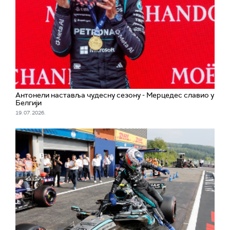
Aнтонели наставља чудесну сезону - Мерцедес славио у
Белгији
19. 07. 2026.