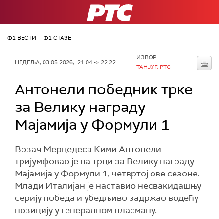
РТС
Ф1 ВЕСТИ
Ф1 СТАЗЕ
ИЗВОР:
НЕДЕЉА, 03.05.2026, 21:04 -> 22:22
ТАНЈУГ, РТС
Антонели победник трке
за Велику награду
Мајамија у Формули 1
Возач Мерцедеса Кими Антонели
тријумфовао је на трци за Велику награду
Мајамија у Формули 1, четвртој ове сезоне.
Млади Италијан је наставио несвакидашњу
серију победа и убедљиво задржао водећу
позицију у генералном пласману.