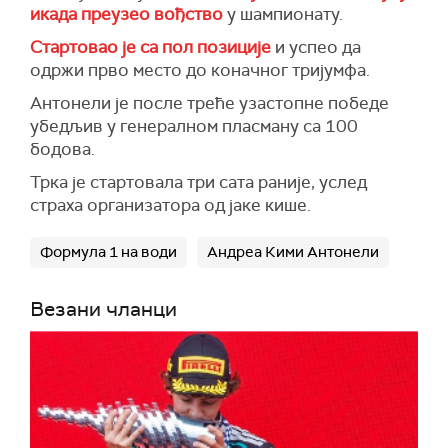
икада преузео вођство
у шампионату.
Стартовао је са пол позиције
и успео да
одржи прво место до коначног тријумфа.
Антонели је после треће узастопне победе
убедљив у генералном пласману са 100
бодова.
Трка је стартовала три сата раније, услед
страха организатора од јаке кише.
Формула 1 на води
Андреа Кими Антонели
Везани чланци