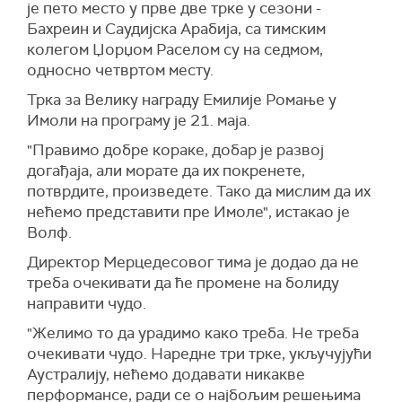
је пето место у прве две трке у сезони -
Бахреин и Саудијска Арабија, са тимским
колегом Џорџом Раселом су на седмом,
односно четвртом месту.
Трка за Велику награду Емилије Ромање у
Имоли на програму је 21. маја.
"Правимо добре кораке, добар је развој
догађаја, али морате да их покренете,
потврдите, произведете. Тако да мислим да их
нећемо представити пре Имоле", истакао је
Волф.
Директор Мерцедесовог тима је додао да не
треба очекивати да ће промене на болиду
направити чудо.
"Желимо то да урадимо како треба. Не треба
очекивати чудо. Наредне три трке, укључујући
Аустралију, нећемо додавати никакве
перформансе, ради се о најбољим решењима