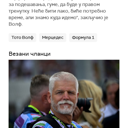
за подешавања, гуме, да буде у правом
тренутку. Неће бити лако, биће потребно
време, али знамо куда идемо", закључио је
Волф.
Тото Волф
Мерцедес
Формула 1
Везани чланци