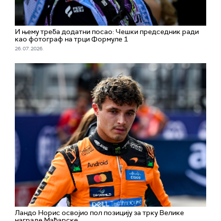
И њему треба додатни посао: Чешки председник ради
као фотограф на трци Формуле 1
26. 07. 2026.
Ландо Норис освојио пол позицију за трку Велике
награде Мађарске