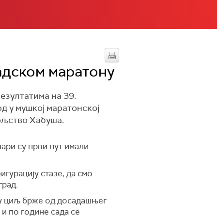
радском маратону
езултатима на 39.
рд у мушкој маратонској
вољство Хабуша.
чари су први пут имали
гурацију стазе, да смо
град.
о у циљ брже од досадашњег
 и по године сада се