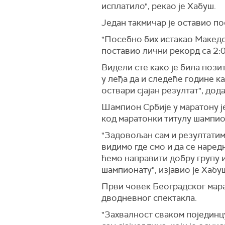
исплатило", рекао је Хабуш.
Један такмичар је оставио по
"Посебно бих истакао Македон
поставио лични рекорд са 2:0
Видели сте како је била пози
у леђа да и следеће године к
оствари сјајан резултат", дод
Шампион Србије у маратону је
код маратонки титулу шампио
"Задовољан сам и резултатима
видимо где смо и да се наре
ћемо направити добру групу 
шампионату", изјавио је Хабу
Први човек Београдског марат
дводневног спектакла.
"Захвалност сваком појединцу