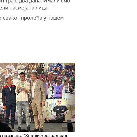
он траје два дана. Имали смо
ели насмејана лица.
но сваког пролећа у нашем
 признања "Хероји Београдског