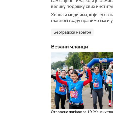
сам сјајног тима, који је осм
велику подршку свих институц
Хвала и медијима, који су са 
главном граду правимо магију
Београдски маратон
Везани чланци
Отворене пријаве за 19. Женску трк