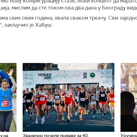
ислио нову конфигурацију стазе, нови концепт да марат
ија, мислим да сте током ова два дана у Београду вид
нама свих ових година, хвала сваком тркачу. Сви зајед
", закључио је Хабуш.
у на
Званично почеле пријаве за 40.
Уручена