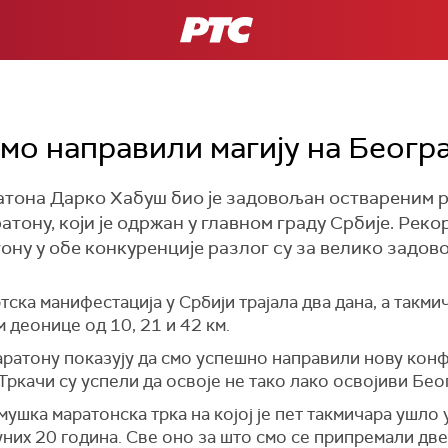
РТС
смо направили магију на Беог
тона Дарко Хабуш био је задовољан оствареним р
ону, који је одржан у главном граду Србије. Реко
ону у обе конкуренције разлог су за велико задо
тска манифестација у Србији трајала два дана, а такми
 деонице од 10, 21 и 42 км.
ратону показују да смо успешно направили нову конфи
ркачи су успели да освоје не тако лако освојиви Бео
мушка маратонска трка на којој је пет такмичара ушл
уних 20 година. Све оно за што смо се припремали две