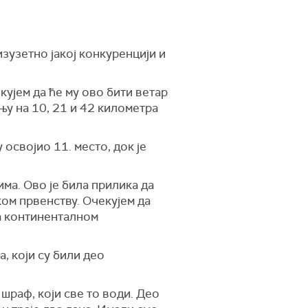
зузетно јакој конкуренцији и
кујем да ће му ово бити ветар
њу на 10, 21 и 42 километра
освојио 11. место, док је
ма. Ово је била прилика да
ом првенству. Очекујем да
на континенталном
, који су били део
 шраф, који све то води. Део