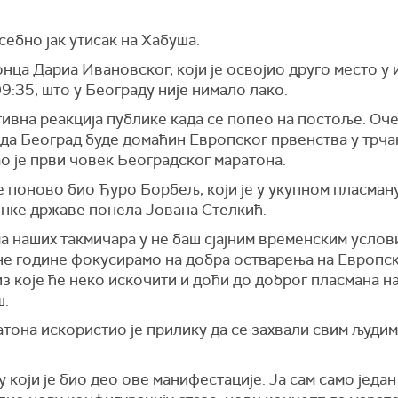
себно јак утисак на Хабуша.
ца Дариа Ивановског, који је освојио друго место у и
9:35, што у Београду није нимало лако.
тивна реакција публике када се попео на постоље. Оче
ада Београд буде домаћин Европског првенства у трча
ао је први човек Београдског маратона.
 поново био Ђуро Борбељ, који је у укупном пласману 
нке државе понела Јована Стелкић.
 наших такмичара у не баш сјајним временским услови
дне године фокусирамо на добра остварења на Европск
из које ће неко искочити и доћи до доброг пласмана 
ш.
она искористио је прилику да се захвали свим људима
 који је био део ове манифестације. Ја сам само један