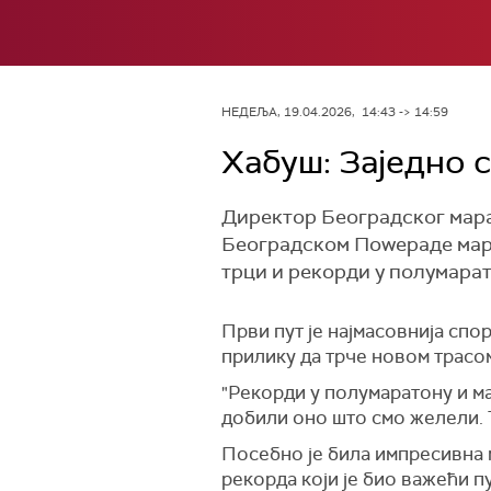
НЕДЕЉА, 19.04.2026, 14:43 -> 14:59
Хабуш: Заједно 
Директор Београдског мара
Београдском Поwераде марат
трци и рекорди у полумарат
Први пут је најмасовнија спор
прилику да трче новом трасом
"Рекорди у полумаратону и ма
добили оно што смо желели. Т
Посебно је била импресивна 
рекорда који је био важећи п