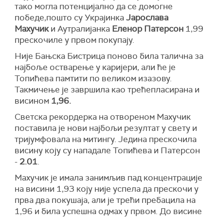
тако могла потенцијално да се домогне
победе,пошто су Украјинка
Јарослава
Махучик
и Аутралијанка
Еленор Патерсон
1,99
прескочиле у првом покупају.
Није Бањска Бистрица поново била талична за
најбоље остварење у каријери, али ће је
Топићева памтити по великом изазову.
Такмичење је завршила као трећепласирана и
висином
1,96.
Светска рекордерка на отвореном Махучик
поставила је нови најбољи резултат у свету и
тријумфовала на митингу. Једина прескочила
висину коју су нападале Топићева и Патерсон
-
2.01
.
Махучик је имала занимљив пад концентрације
на висини 1,93 коју није успела да прескочи у
прва два покушаја, али је трећи пребацила на
1,96 и била успешна одмах у првом. До висине