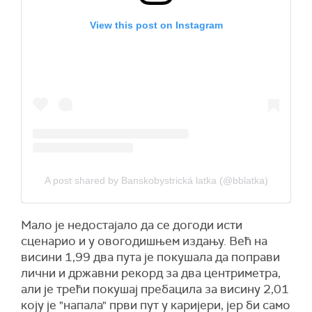
View this post on Instagram
A post shared by Banskobystrická latka (@bblatka)
Мало је недостајало да се догоди исти
сценарио и у овогодишњем издању. Већ на
висини 1,99 два пута је покушала да поправи
лични и државни рекорд за два центриметра,
али је трећи покушај пребацила за висину 2,01
коју је "напала" први пут у каријери, јер би само