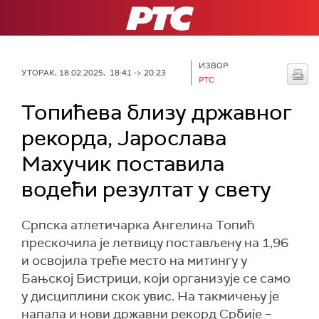
РТС
ИЗВОР:
УТОРАК, 18.02.2025, 18:41 -> 20:23
РТС
Топићева близу државног
рекорда, Јарослава
Махучик поставила
водећи резултат у свету
Српска атлетичарка Ангелина Топић
прескочила је летвицу постављену на 1,96
и освојила треће место на митингу у
Бањској Бистрици, који организује се само
у дисциплини скок увис. На такмичењу је
напала и нови државни рекорд Србије –