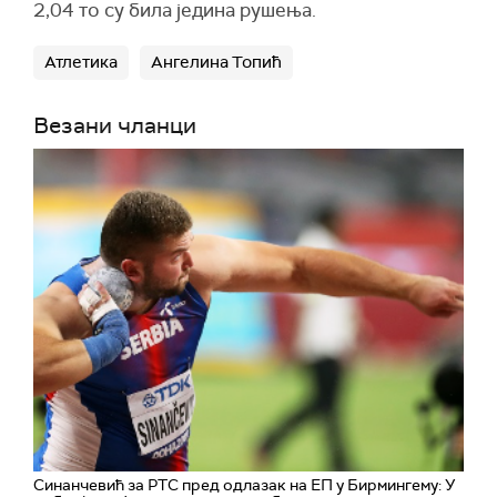
2,04 то су била једина рушења.
Атлетика
Ангелина Топић
Везани чланци
Синанчевић за РТС пред одлазак на ЕП у Бирмингему: У