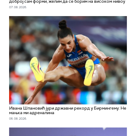
доброј сам форми, желим да се борим на високом нивоу
07. 08. 2026.
Ивана Шпановић јури државни рекорд у Бирмингему: Не
мањка ми адреналина
06. 08. 2026.