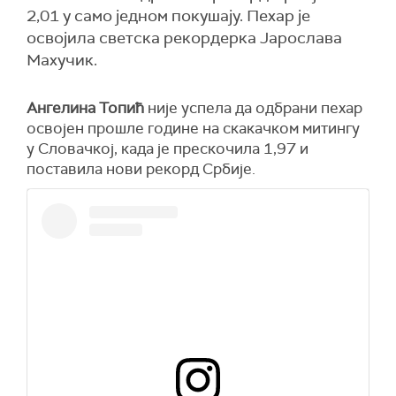
2,01 у само једном покушају. Пехар је
освојила светска рекордерка Јарослава
Махучик.
Ангелина Топић
није успела да одбрани пехар
освојен прошле године на скакачком митингу
у Словачкој, када је прескочила 1,97 и
поставила нови рекорд Србије.