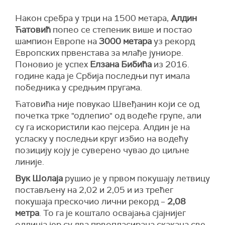
Након сребра у трци на 1500 метара,
Алдин
Ћатовић
попео се степеник више и постао
шампион Европе на
3000 метара
уз рекорд
Европских првенстава за млађе јуниоре.
Поновио је успех
Елзана Бибића
из 2016.
године када је Србија последњи пут имала
победника у средњим пругама.
Ћатовића није повукао Швеђанин који се од
почетка трке "одлепио" од водеће групе, али
су га искористили као пејсера. Алдин је на
усласку у последњи круг избио на водећу
позицију коју је суверено чувао до циљне
линије.
Вук Шолаја
рушио је у првом покушају летвицу
постављену на 2,02 и 2,05 и из трећег
покушаја прескочио лични рекорд –
2,08
метра
. То га је коштало освајања сјајнијег
одличја јер су два првопласирана скакача све