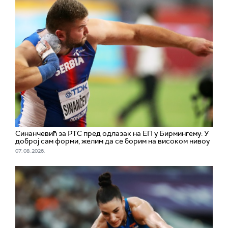
Синанчевић за РТС пред одлазак на ЕП у Бирмингему: У
доброј сам форми, желим да се борим на високом нивоу
07. 08. 2026.