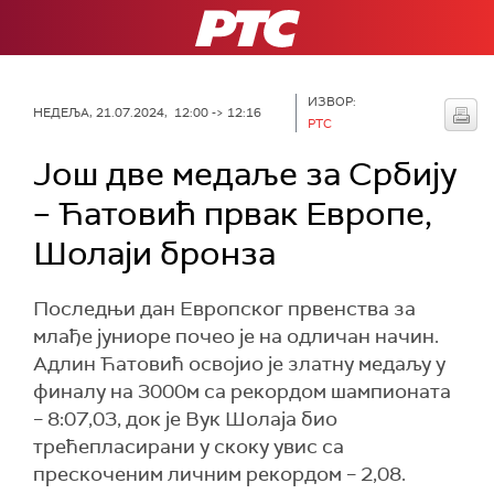
РТС
ИЗВОР:
НЕДЕЉА, 21.07.2024, 12:00 -> 12:16
РТС
Још две медаље за Србију
– Ћатовић првак Европе,
Шолаји бронза
Последњи дан Европског првенства за
млађе јуниоре почео је на одличан начин.
Адлин Ћатовић освојио је златну медаљу у
финалу на 3000м са рекордом шампионата
– 8:07,03, док је Вук Шолаја био
трећепласирани у скоку увис са
прескоченим личним рекордом – 2,08.