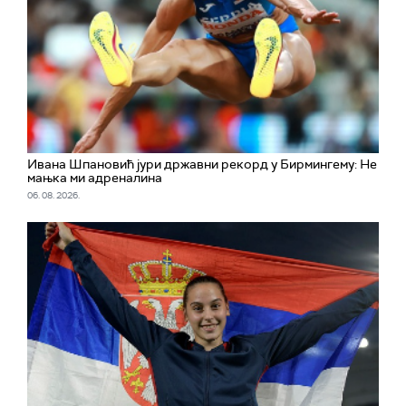
Ивана Шпановић јури државни рекорд у Бирмингему: Не
мањка ми адреналина
06. 08. 2026.