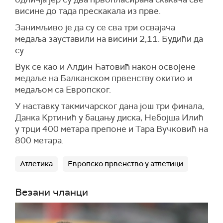
висине до тада прескакала из прве.
Занимљиво је да су се сва три освајача
медаља зауставили на висини 2,11. Будићи да
су
Вук се као и Алдин Ћатовић након освојене
медаље на Балканском првенству окитио и
медаљом са Европског.
У наставку такмичарског дана још три финала,
Данка Кртинић у бацању диска, Небојша Илић
у трци 400 метара препоне и Тара Вучковић на
800 метара.
Атлетика
Европско првенство у атлетици
Везани чланци