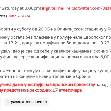
er Saturday at 8.06pm!
#IgniteTheFire
pic.twitter.com/J1
tics)
June 7, 2024
орити у суботу од 20:06 на Олимпијском стадиону у Р
отинку остала без пласмана у полуфинале Европског прв
 за 13:24, док је за полуфинале било довољно 13:23.
 удаљ, дао је све од себе у квалификацијама и скочио 
 у финале јер је квалификациона норма износила 8,00
та Европе очекују нас квалификације у бацању кугле, 
атити на каналима Радио-телевизије Србије.
чила да не учествује на Европском првенству
зарад 
му представља рекордних 17 атлетичара
.
Страхиња Јованчевић