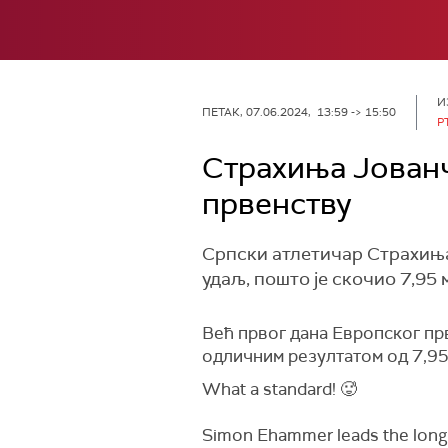
И
ПЕТАК, 07.06.2024, 13:59 -> 15:50
Р
Страхиња Јованч
првенству
Српски атлетичар Страхиња
удаљ, пошто је скочио 7,95 
Већ првог дана Европског прв
одличним резултатом од 7,95
What a standard! 🥵
Simon Ehammer leads the long 