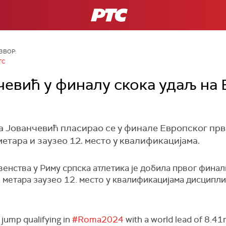
РТС
ЗВОР:
ТС
евић у финалу скока удаљ на
 Јованчевић пласирао се у финале Европског прв
метара и заузео 12. место у квалификацијама.
енства у Риму српска атлетика је добила првог финал
 метара заузео 12. место у квалификацијама дисципли
jump qualifying in
#Roma2024
with a world lead of 8.41