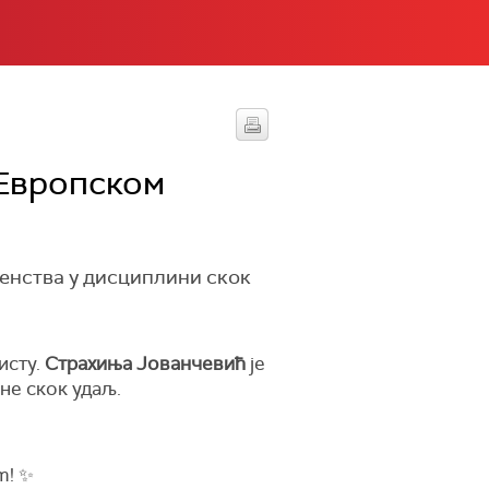
 Европском
енства у дисциплини скок
исту.
Страхиња Јованчевић
је
не скок удаљ.
m! ✨