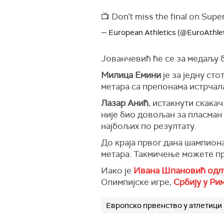
📺 Don’t miss the final on Sup
— European Athletics (@EuroAthle
Јованчевић ће се за медаљу б
Милица Емини
је за једну ст
метара са препонама истрчала
Лазар Анић
, истакнути скакач
није био довољан за пласман
најбољих по резултату.
До краја првог дана шампиона
метара. Такмичење можете пр
Иако је
Ивана Шпановић одлу
Олимпијске игре,
Србију у Ри
Европско првенство у атлетици