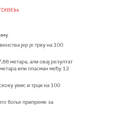
fTDtBEks
иму.
енства јер је трку на 100
7,88 метара, али овај резултат
 метара или пласман међу 12
скоку увис и трци на 100
што боље припреме за