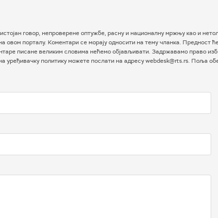
истојан говор, непроверене оптужбе, расну и националну мржњу као и нетол
а овом порталу. Коментари се морају односити на тему чланка. Предност ћ
таре писане великим словима нећемо објављивати. Задржавамо право избо
 на уређивачку политику можете послати на адресу webdesk@rts.rs. Поља о