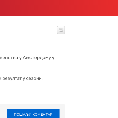
венства у Амстердаму у
 резултат у сезони.
ПОШАЉИ КОМЕНТАР