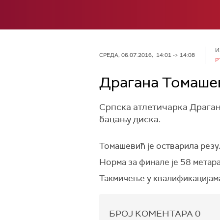
И
СРЕДА, 06.07.2016, 14:01 -> 14:08
Р
Драгана Томашев
Српска атлетичарка Драган
бацању диска.
Томашевић је остварила резул
Норма за финале је 58 метара
Такмичење у квалификацијама 
БРОЈ КОМЕНТАРА
0