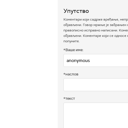
Упутство
Коментари који садрже вређање, непр
објављени. Говор мржње је забрањен н
правописно исправно написани. Комен
објављени. Коментаре који се односе
попуните.
*Ваше име:
*наслов
*текст