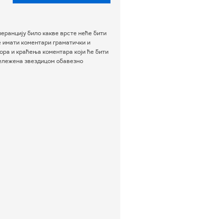
еранцију било какве врсте неће бити
е имати коментари граматички и
ра и краћења коментара који ће бити
бележена звездицом обавезно