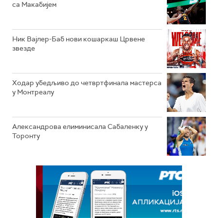
са Макабијем
Ник Вајлер-Баб нови кошаркаш Црвене
звезде
Ходар убедљиво до четвртфинала мастерса
у Монтреалу
Александрова елиминисала Сабаленку у
Торонту