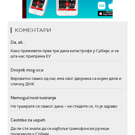
КОМЕНТАРИ
Da, ali...
Како преживети прва три дана катастрофе у Србији, и за
шта нас припрема ЕУ
Dvojnik mog oca
Вероватно свако од нас има свог двојника са којим дели и
сличну ДНК
Nemogućnost tusiranja
Не туширате се сваког дана – не стидите се, то је здраво
Cestitke za uspeh
Да ли сте знали да се најбоље грамофонске ручице
производе у Србији