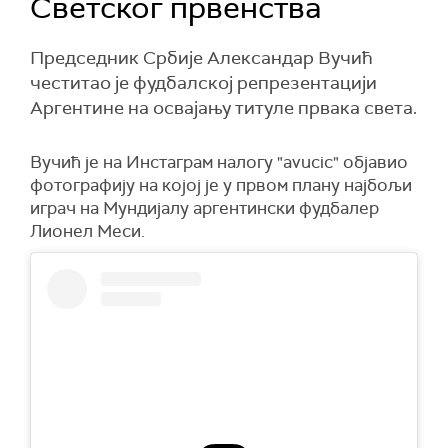
Светског првенства
Председник Србије Александар Вучић
честитао је фудбалској репрезентацији
Аргентине на освајању титуле првака света.
Вучић је на Инстаграм налогу "avucic" објавио
фотографију на којој је у првом плану најбољи
играч на Мундијалу аргентински фудбалер
Лионел Меси.