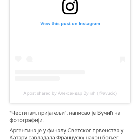
View this post on Instagram
A post shared by Александар Вучић (@avucic)
"Честитам, пријатељи", написао је Вучић на
фотографији.
Аргентина је у финалу Светског првенства у
Катару савладала Француску након бољег