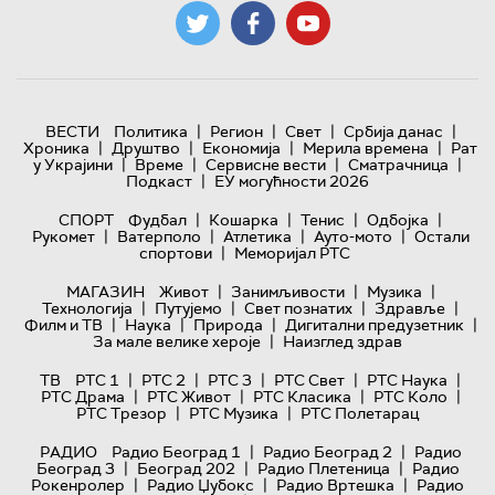
|
|
|
|
ВЕСТИ
Политика
Регион
Свет
Србија данас
|
|
|
|
Хроника
Друштво
Економија
Мерила времена
Рат
|
|
|
|
у Украјини
Време
Сервисне вести
Сматрачница
|
Подкаст
ЕУ могућности 2026
|
|
|
|
СПОРТ
Фудбал
Кошарка
Тенис
Одбојка
|
|
|
|
Рукомет
Ватерполо
Атлетика
Ауто-мото
Остали
|
спортови
Меморијал РТС
|
|
|
МАГАЗИН
Живот
Занимљивости
Музика
|
|
|
|
Технологијa
Путујемо
Свет познатих
Здравље
|
|
|
|
Филм и ТВ
Наука
Природа
Дигитални предузетник
|
За мале велике хероје
Наизглед здрав
|
|
|
|
|
ТВ
РТС 1
РТС 2
РТС 3
РТС Свет
РТС Наука
|
|
|
|
РТС Драма
РТС Живот
РТС Класика
РТС Коло
|
|
РТС Трезор
РТС Музика
РТС Полетарац
|
|
РАДИО
Радио Београд 1
Радио Београд 2
Радио
|
|
|
Београд 3
Београд 202
Радио Плетеница
Радио
|
|
|
Рокенролер
Радио Џубокс
Радио Вртешка
Радио