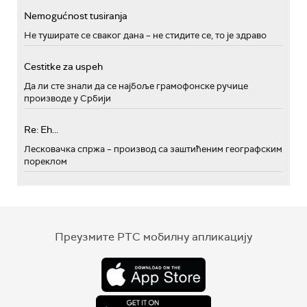
Nemogućnost tusiranja
Не туширате се сваког дана – не стидите се, то је здраво
Cestitke za uspeh
Да ли сте знали да се најбоље грамофонске ручице
производе у Србији
Re: Eh...
Лесковачка спржа – производ са заштићеним географским
пореклом
Преузмите РТС мобилну апликацију