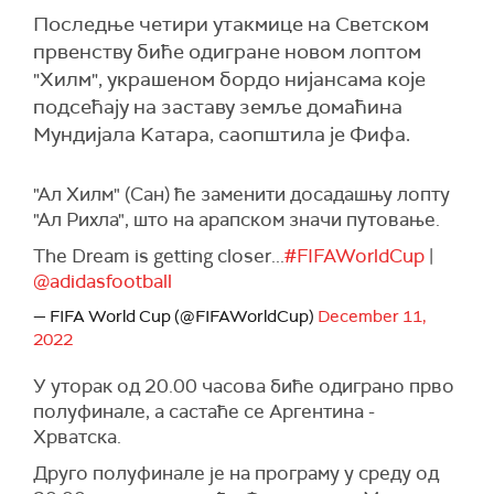
Последње четири утакмице на Светском
првенству биће одигране новом лоптом
"Хилм", украшеном бордо нијансама које
подсећају на заставу земље домаћина
Мундијала Kатара, саопштила је Фифа.
"Ал Хилм" (Сан) ће заменити досадашњу лопту
"Ал Рихла", што на арапском значи путовање.
The Dream is getting closer...
#FIFAWorldCup
|
@adidasfootball
— FIFA World Cup (@FIFAWorldCup)
December 11,
2022
У уторак од 20.00 часова биће одиграно прво
полуфинале, а састаће се Аргентина -
Хрватска.
Друго полуфинале је на програму у среду од