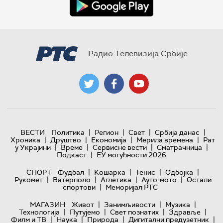
Радио Телевизија Србије
|
|
|
|
ВЕСТИ
Политика
Регион
Свет
Србија данас
|
|
|
|
Хроника
Друштво
Економија
Мерила времена
Рат
|
|
|
|
у Украјини
Време
Сервисне вести
Сматрачница
|
Подкаст
ЕУ могућности 2026
|
|
|
|
СПОРТ
Фудбал
Кошарка
Тенис
Одбојка
|
|
|
|
Рукомет
Ватерполо
Атлетика
Ауто-мото
Остали
|
спортови
Меморијал РТС
|
|
|
МАГАЗИН
Живот
Занимљивости
Музика
|
|
|
|
Технологијa
Путујемо
Свет познатих
Здравље
|
|
|
|
Филм и ТВ
Наука
Природа
Дигитални предузетник