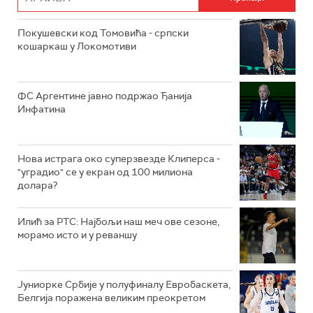
Покушевски код Томовића - српски
кошаркаш у Локомотиви
ФС Аргентине јавно подржао Ђанија
Инфатина
Нова истрага око суперзвезде Клиперса -
"уградио" се у екран од 100 милиона
долара?
Илић за РТС: Најбољи наш меч ове сезоне,
морамо исто и у реваншу
Јуниорке Србије у полуфиналу Евробаскета,
Белгија поражена великим преокретом