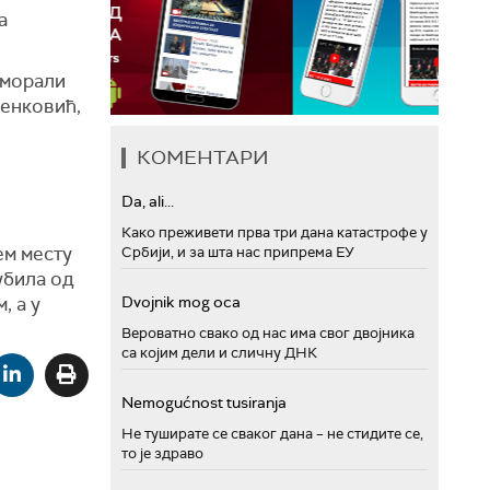
а
 морали
ленковић,
КОМЕНТАРИ
Da, ali...
Како преживети прва три дана катастрофе у
ем месту
Србији, и за шта нас припрема ЕУ
убила од
Dvojnik mog oca
, а у
Вероватно свако од нас има свог двојника
са којим дели и сличну ДНК
Nemogućnost tusiranja
Не туширате се сваког дана – не стидите се,
то је здраво