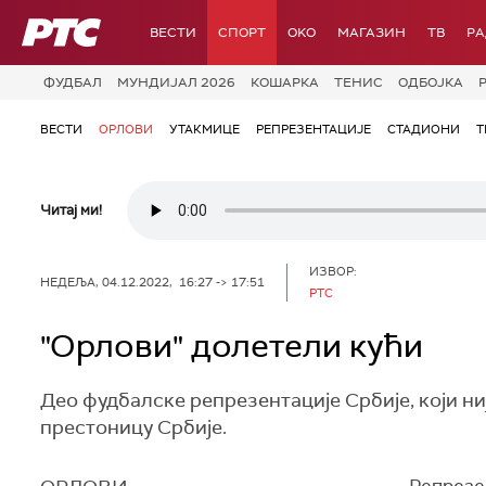
РТС
ВЕСТИ
СПОРТ
OKO
МАГАЗИН
ТВ
Р
ФУДБАЛ
МУНДИЈАЛ 2026
КОШАРКА
ТЕНИС
ОДБОЈКА
ВЕСТИ
ОРЛОВИ
УТАКМИЦЕ
РЕПРЕЗЕНТАЦИЈЕ
СТАДИОНИ
Т
Читај ми!
ИЗВОР:
НЕДЕЉА, 04.12.2022, 16:27 -> 17:51
PTC
"Орлови" долетели кући
Део фудбалске репрезентације Србије, који ниј
престоницу Србије.
Репрезе