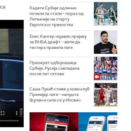
 са
Кадети Србије одлично
почели па стали – пораз од
Литваније на старту
Европског првенства
Енес Кантер најавио пријаву
за ВНБА драфт – жели да
тестира правила лиге
Преокрет одбојкашица
Србије, Русија савладана
после пет сетова
Саша Лукић стиже у нови клуб
Премијер лиге – напушта
Фулам и сели се у Ипсвич