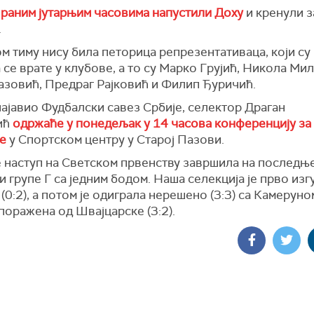
 раним јутарњим часовима напустили Доху
и кренули з
.
м тиму нису била петорица репрезентативаца, који су
 се врате у клубове, а то су Марко Грујић, Никола Ми
азовић, Предраг Рајковић и Филип Ђуричић.
најавио Фудбалски савез Србије, селектор Драган
ић
одржаће у понедељак у 14 часова конференцију за
е
у Спортском центру у Старој Пазови.
е наступ на Светском првенству завршила на последњ
и групе Г са једним бодом. Наша селекција је прво изг
(0:2), а потом је одиграла нерешено (3:3) са Камеруном
 поражена од Швајцарске (3:2).