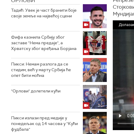
ОРЛОВИ
Стојкови
Тадић: Увек је част бранити боје
Мундија
своје земље на највећој сцени
Долазак
Фифа казнила Србију због
заставе "Нема предаје", а
Хрватску због вређања Борјана
Пикси: Немам разлога да се
стидим, већ у марту Србија ће
опет бити моћна
"Орлови" долетели кући
Пикси излази пред медије у
понедељак од 14 часова у "Кући
фудбала"