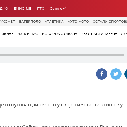
АДИО
ЕМИСИЈЕ
РТС
Остало
РУКОМЕТ
ВАТЕРПОЛО
АТЛЕТИКА
АУТО-МОТО
ОСТАЛИ СПОРТОВ
РИБИНЕ
ДУПЛИ ПАС
ИСТОРИЈА ФУДБАЛА
РЕЗУЛТАТИ И ТАБЕЛЕ
ЛУ
е отпутовао директно у своје тимове, вратио се у
нтативци Србије, предвођени селектором Драганом