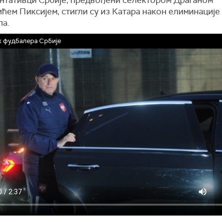
ћем Пиксијем, стигли су из Катара након елиминације
ла.
 фудбалера Србије