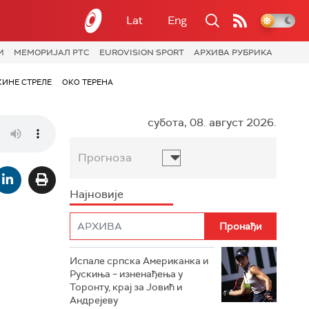
Lat
Eng
И
МЕМОРИЈАЛ РТС
EUROVISION SPORT
АРХИВА РУБРИКА
КИНЕ СТРЕЛЕ
ОКО ТЕРЕНА
субота, 08. август 2026.
Прогноза
Најновије
Испале српска Американка и
Рускиња – изненађења у
Торонту, крај за Јовић и
Андрејеву