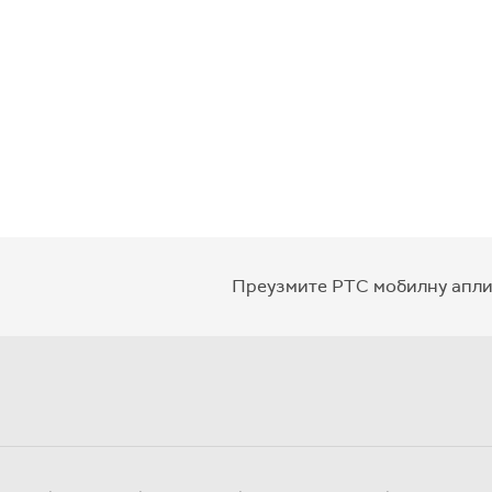
Преузмите РТС мобилну апли