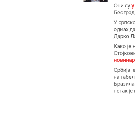
Они су
у
Београд
У српско
одмах да
Дарко Л
Како је 
Стојков
новинар
Србија ј
на табел
Бразила 
петак је