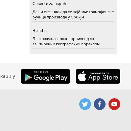
Cestitke za uspeh
Да ли сте знали да се најбоље грамофонске
ручице производе у Србији
Re: Eh...
Лесковачка спржа – производ са
заштићеним географским пореклом
кацију