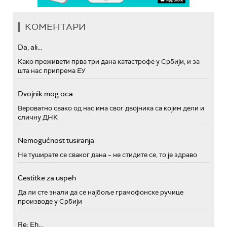
КОМЕНТАРИ
Da, ali...
Како преживети прва три дана катастрофе у Србији, и за
шта нас припрема ЕУ
Dvojnik mog oca
Вероватно свако од нас има свог двојника са којим дели и
сличну ДНК
Nemogućnost tusiranja
Не туширате се сваког дана – не стидите се, то је здраво
Cestitke za uspeh
Да ли сте знали да се најбоље грамофонске ручице
производе у Србији
Re: Eh...