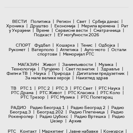
|
|
|
|
ВЕСТИ
Политика
Регион
Свет
Србија данас
|
|
|
|
Хроника
Друштво
Економија
Мерила времена
Рат
|
|
|
|
у Украјини
Време
Сервисне вести
Сматрачница
|
Подкаст
ЕУ могућности 2026
|
|
|
|
СПОРТ
Фудбал
Кошарка
Тенис
Одбојка
|
|
|
|
Рукомет
Ватерполо
Атлетика
Ауто-мото
Остали
|
спортови
Меморијал РТС
|
|
|
МАГАЗИН
Живот
Занимљивости
Музика
|
|
|
|
Технологијa
Путујемо
Свет познатих
Здравље
|
|
|
|
Филм и ТВ
Наука
Природа
Дигитални предузетник
|
За мале велике хероје
Наизглед здрав
|
|
|
|
|
ТВ
РТС 1
РТС 2
РТС 3
РТС Свет
РТС Наука
|
|
|
|
РТС Драма
РТС Живот
РТС Класика
РТС Коло
|
|
РТС Трезор
РТС Музика
РТС Полетарац
|
|
РАДИО
Радио Београд 1
Радио Београд 2
Радио
|
|
|
Београд 3
Београд 202
Радио Плетеница
Радио
|
|
|
Рокенролер
Радио Џубокс
Радио Вртешка
Радио
|
Џезер
Архив
|
|
|
|
РТС
Контакт
Маркетинг
Јавне набавке
Конкурси