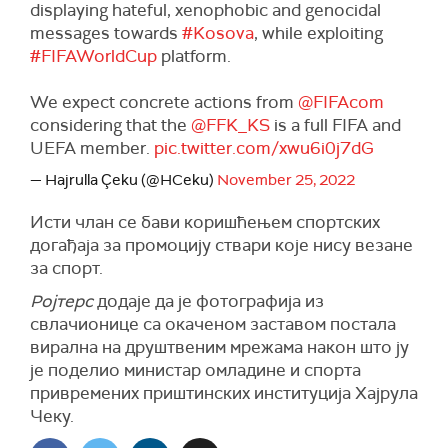
displaying hateful, xenophobic and genocidal
messages towards
#Kosova
, while exploiting
#FIFAWorldCup
platform.
We expect concrete actions from
@FIFAcom
considering that the
@FFK_KS
is a full FIFA and
UEFA member.
pic.twitter.com/xwu6i0j7dG
— Hajrulla Çeku (@HCeku)
November 25, 2022
Исти члан се бави коришћењем спортских
догађаја за промоцију ствари које нису везане
за спорт.
Ројтерс
додаје да је фотографија из
свлачионице са окаченом заставом постала
вирална на друштвеним мрежама након што ју
је поделио министар омладине и спорта
привремених приштинских институција Хајрула
Чеку.