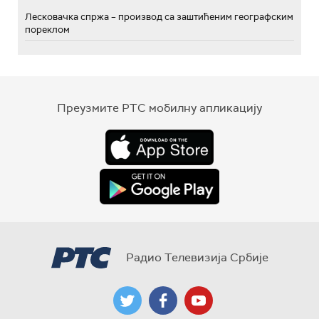
Лесковачка спржа – производ са заштићеним географским
пореклом
Преузмите РТС мобилну апликацију
Радио Телевизија Србије