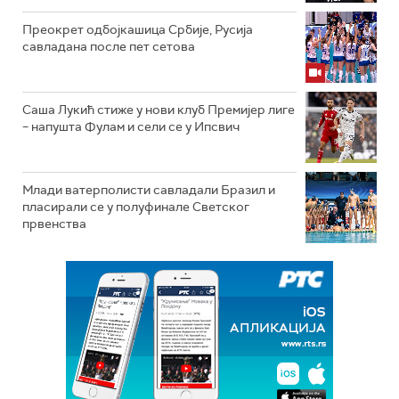
Преокрет одбојкашица Србије, Русија
савладана после пет сетова
Саша Лукић стиже у нови клуб Премијер лиге
– напушта Фулам и сели се у Ипсвич
Млади ватерполисти савладали Бразил и
пласирали се у полуфинале Светског
првенства