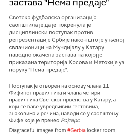
застава "Нема предаје"
Светска фудбалска организација
саопштила је да је покренула је
дисциплински поступак против
репрезентације Србије након што је у њеној
свлачионици на Мундијалу у Катару
наводно окачена застава на којој је
приказана територија Косова и Метохије уз
поруку "Нема предаје".
Поступак је отворен на основу члана 11
Фифиног правилника и члана четири
правилника Светског првенства у Катару, а
који се баве увредљивим гестовима,
знаковима и речима, наводи се у саопштењу
Фифе које је пренео
Ројтерс
.
Disgraceful images from
#Serbia
locker room,