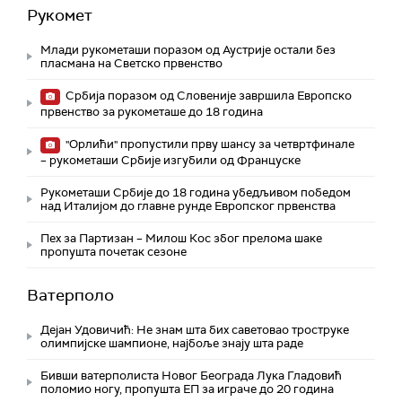
Рукомет
Млади рукометаши поразом од Аустрије остали без
пласмана на Светско првенство
Србија поразом од Словеније завршила Европско
првенство за рукометаше до 18 година
"Орлићи" пропустили прву шансу за четвртфинале
– рукометаши Србије изгубили од Француске
Рукометаши Србије до 18 година убедљивом победом
над Италијом до главне рунде Европског првенства
Пех за Партизан – Милош Кос због прелома шаке
пропушта почетак сезоне
Ватерполо
Дејан Удовичић: Не знам шта бих саветовао троструке
олимпијске шампионе, најбоље знају шта раде
Бивши ватерполиста Новог Београда Лука Гладовић
поломио ногу, пропушта ЕП за играче до 20 година