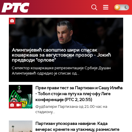
РТС
Алимпијевић саопштио шири списак
кошаркаша за августовски прозор - Јокић
предводи "орлове"
Селектор кошаркашке репрезентације Србије Душан
Алимпијевић одредио је списак од...
Први прави тест за Партизан и Сашу Илића
- Тобол стоји на путу ка плеј-офу Лиге
конференције (РТС 2, 20.55)
Фудбалери Партизана од 21.00 час на
стадиону...
Партизан упозорава навијаче: Када
вечерас кренете на утакмицу, размислите