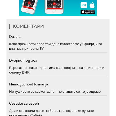
КОМЕНТАРИ
Da, ali...
Како преживети прва три дана катастрофе у Србији, и за
шта нас припрема ЕУ
Dvojnik mog oca
Вероватно свако од нас има свог двојника са којим дели и
сличну ДНК
Nemogućnost tusiranja
Не туширате се сваког дана – не стидите се, то је здраво
Cestitke za uspeh
Да ли сте знали да се најбоље грамофонске ручице
производе у Србији