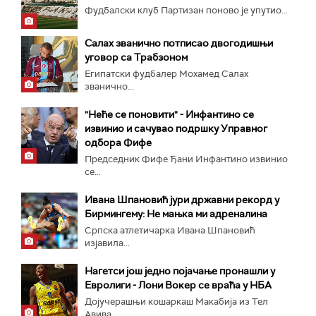
Фудбалски клуб Партизан поново је упутио...
Салах званично потписао двогодишњи
уговор са Трабзоном
Египатски фудбалер Мохамед Салах
званично...
"Неће се поновити" - Инфантино се
извинио и сачувао подршку Управног
одбора Фифе
Председник Фифе Ђани Инфантино извинио
се...
Ивана Шпановић јури државни рекорд у
Бирмингему: Не мањка ми адреналина
Српска атлетичарка Ивана Шпановић
изјавила...
Нагетси још једно појачање пронашли у
Евролиги - Лони Вокер се враћа у НБА
Дојучерашњи кошаркаш Макабија из Тел
Авива...