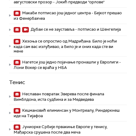
августовски прозор - Јокић предводи "орлове"
Макаби потписао још једног центра - Бејкот прешао
из Фенербахчеа
Дубаи се не зауставља - потписао и Шенгелија
Хезоња се опростио од Мадриђана: Било је ноћи
када сам вас излуђивао, а било је и оних када сте ви
мене
Нагетси још једно појачање пронашли у Евролиги -
Лони Вокер се враћа у НБА
Тенис
Неславан повратак Зверева после финала
Вимблдона, иста судбина и за Медведева
Кецмановић елиминсан у Монтреалу, Риндеркнеш
иде на Тијафоа
Јуниорке Србије првакиње Европе у тенису,
Мађарска срушена после два меча