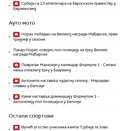
Србија са 13 атлетичара на Европском првенству у
Бирмингему
Ауто-мото
Норис победио на Великој награди Мађарске, први
тријумф у сезони
Ландо Норис освојио пол позицију за трку Велике
награде Мађарске
Повратак Малезије у календар Формуле 1 - Сепанг
мења отказану трку у Бахреину
Aнтонели наставља чудесну сезону - Мерцедес
славио у Белгији
Кими наставља доминацију Формулом 1 –
Антонелију пол позиција и у Белгији
Остали спортови
Вучић угостио учеснике кампа "Србија те зове