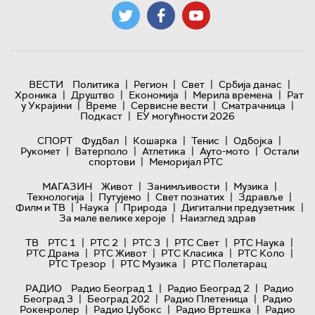
|
|
|
|
ВЕСТИ
Политика
Регион
Свет
Србија данас
|
|
|
|
Хроника
Друштво
Економија
Мерила времена
Рат
|
|
|
|
у Украјини
Време
Сервисне вести
Сматрачница
|
Подкаст
ЕУ могућности 2026
|
|
|
|
СПОРТ
Фудбал
Кошарка
Тенис
Одбојка
|
|
|
|
Рукомет
Ватерполо
Атлетика
Ауто-мото
Остали
|
спортови
Меморијал РТС
|
|
|
МАГАЗИН
Живот
Занимљивости
Музика
|
|
|
|
Технологијa
Путујемо
Свет познатих
Здравље
|
|
|
|
Филм и ТВ
Наука
Природа
Дигитални предузетник
|
За мале велике хероје
Наизглед здрав
|
|
|
|
|
ТВ
РТС 1
РТС 2
РТС 3
РТС Свет
РТС Наука
|
|
|
|
РТС Драма
РТС Живот
РТС Класика
РТС Коло
|
|
РТС Трезор
РТС Музика
РТС Полетарац
|
|
РАДИО
Радио Београд 1
Радио Београд 2
Радио
|
|
|
Београд 3
Београд 202
Радио Плетеница
Радио
|
|
|
Рокенролер
Радио Џубокс
Радио Вртешка
Радио