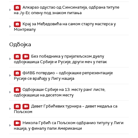
Алкараз одустао од Синсинатија, одбрана титуле
на Ју-Ес опену под знаком питања
Крај за Међедовића на самом старту мастерса у
Монтреалу
Одбојка
Без победника у пријатељском дуелу
одбојкашица Србије и Русије, други меч у петак
ФИВБ потврдио – одбојкашке репрезентације
Русије се враћају у Лигу нација
Одбојкаши Србије на 13. месту ранг листе,
одбојкашице на десетом месту
Девет Грбићевих турнира – девет медаља са
Пољском
Никола Грбић са Пољском одбранио титулу у Лиги
нација, у финалу пали Американци