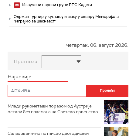
Извучени парови групе РТС Кадети
Одржан турнир у куглању и шаху у оквиру Меморијала
"Играјмо за шеснаест"
четвртак, 06. август 2026.
Прогноза
Најновије
Млади рукометаши поразом од Аустрије
остали без пласмана на Светско првенство
Салах званично потписао двогодишњи