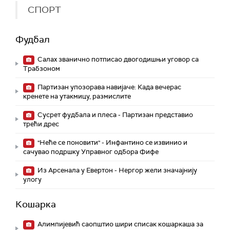
СПОРТ
Фудбал
Салах званично потписао двогодишњи уговор са
Трабзоном
Партизан упозорава навијаче: Када вечерас
кренете на утакмицу, размислите
Сусрет фудбала и плеса - Партизан представио
трећи дрес
"Неће се поновити" - Инфантино се извинио и
сачувао подршку Управног одбора Фифе
Из Арсенала у Евертон - Нергор жели значајнију
улогу
Кошарка
Алимпијевић саопштио шири списак кошаркаша за