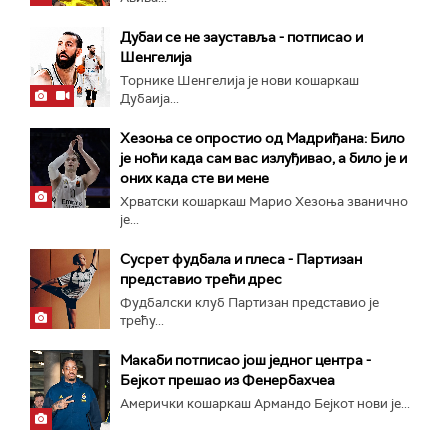
Дубаи се не зауставља - потписао и
Шенгелија
Торнике Шенгелија је нови кошаркаш
Дубаија...
Хезоња се опростио од Мадриђана: Било
је ноћи када сам вас излуђивао, а било је и
оних када сте ви мене
Хрватски кошаркаш Марио Хезоња званично
је...
Сусрет фудбала и плеса - Партизан
представио трећи дрес
Фудбалски клуб Партизан представио је
трећу...
Макаби потписао још једног центра -
Бејкот прешао из Фенербахчеа
Амерички кошаркаш Армандо Бејкот нови је...