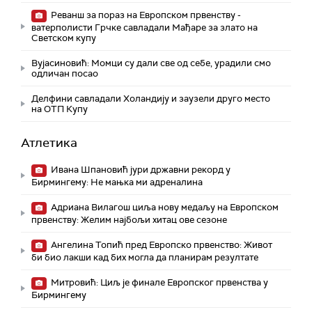
Реванш за пораз на Европском првенству -
ватерполисти Грчке савладали Мађаре за злато на
Светском купу
Вујасиновић: Момци су дали све од себе, урадили смо
одличан посао
Делфини савладали Холандију и заузели друго место
на ОТП Купу
Атлетика
Ивана Шпановић јури државни рекорд у
Бирмингему: Не мањка ми адреналина
Адриана Вилагош циља нову медаљу на Европском
првенству: Желим најбољи хитац ове сезоне
Ангелина Топић пред Европско првенство: Живот
би био лакши кад бих могла да планирам резултате
Митровић: Циљ је финале Европског првенства у
Бирмингему