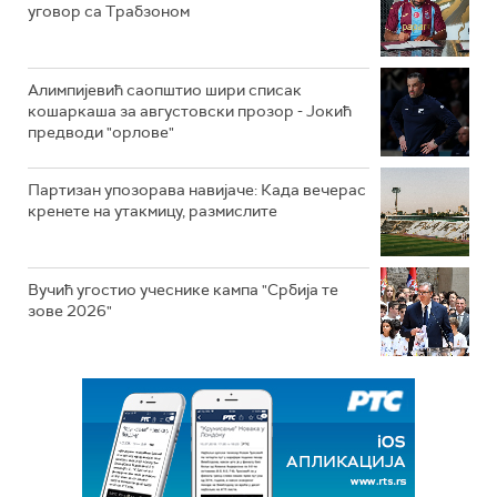
уговор са Трабзоном
Алимпијевић саопштио шири списак
кошаркаша за августовски прозор - Јокић
предводи "орлове"
Партизан упозорава навијаче: Када вечерас
кренете на утакмицу, размислите
Вучић угостио учеснике кампа "Србија те
зове 2026"