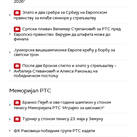
2026"
Злато и два сребра за Србију на Европском
првенству за млађе сениоре у стрељаштву
Српски пливач Велимир Стјепановић за РТС пред
Европско првенство: Верујем да штафета може до
финала
Јуниорске вицешампионке Европе крећу у борбу за
светски трон
После две бронзе стигло и злато у стрељаштву –
Анђелија Стевановић и Алекса Ракоњац на
победничком постољу
Меморијал РТС
Бранко Пејић и ове године шампион у стоном
тенису Меморијала РТС "Играјмо за шеснаест"
Турнир у стоном тенису 23. маја у Земуну
ФК Раковица победник групе РТС кадети