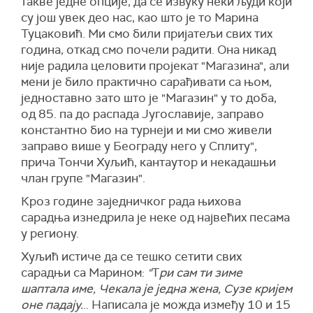
такве једне опције, да се извуку неки људи који
су још увек део нас, као што је то Марина
Туцаковић. Ми смо били пријатељи свих тих
година, откад смо почели радити. Она никад
није радила целовити пројекат "Магазина", али
мени је било практично сарађивати са њом,
једноставно зато што је "Магазин" у то доба,
од 85. па до распада Југославије, заправо
константно био на турнеји и ми смо живели
заправо више у Београду него у Сплиту",
прича Тончи Хуљић, кантаутор и некадашњи
члан групе "Магазин".
Кроз године заједничког рада њихова
сарадња изнедрила је неке од највећих песама
у региону.
Хуљић истиче да се тешко сетити свих
сарадњи са Марином:
"
Т
ри сам ти зиме
шаптала име, Чекала је једна жена, Сузе кријем
оне падају.
.. Написала је можда између 10 и 15