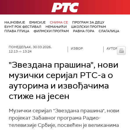
РТС
НАЈНОВИЈЕ
ЕМИСИЈЕ
СНИМА СЕ
ПРОГРАМ ЗА ДЕЦУ
БУНТ РОК ФЕСТИВАЛ
НЕМАЊИЋИ
ШКОЛСКИ ПРОГРАМ
ПЛАВА ПТИЦА
ФИЛМСКИ ПРОГРАМ
РАВНА ГОРА
СЛАГАЛИЦА
ПОНЕДЕЉАК, 30.03.2026,
ИЗВОР:
АУТОР:
12:13 -> 13:24
"Звездана прашина", нови
музички серијал РТС-а о
ауторима и извођачима
стиже на јесен
Музички серијал "Звездана прашина", нови
пројекат Забавног програма Радио-
телевизије Србије, посвећен је великанима