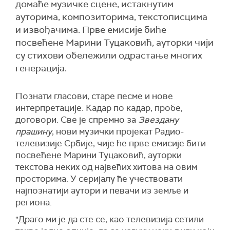
домаће музичке сцене, истакнутим
ауторима, композиторима, текстописцима
и извођачима. Прве емисије биће
посвећене Марини Туцаковић, ауторки чији
су стихови обележили одрастање многих
генерација.
Познати гласови, старе песме и нове
интерпретације. Кадар по кадар, пробе,
договори. Све је спремно за
Звездану
прашину
, нови музички пројекат Радио-
телевизије Србије, чије ће прве емисије бити
посвећене Марини Туцаковић, ауторки
текстова неких од највећих хитова на овим
просторима. У серијалу ће учествовати
најпознатији аутори и певачи из земље и
региона.
"Драго ми је да сте се, као телевизија сетили