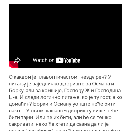
О каквом је плавоптичастом гнезду реч? У
питању је заједничко двориште за Османа и
Борку, али за комшије, Госпођу Ж и Господина
Џ-а. И следи логично питање: ко је ту гост, а ко
домаћин? Борки и Осману уопште неће бити
лако ... У овом шашавом дворишту више неће
бити тајни. Или ће их бити, али ће се тешко
сакривати: неко ће хтети да сазна да ли је
нечији "заљубишк", неко ће желети да летује у