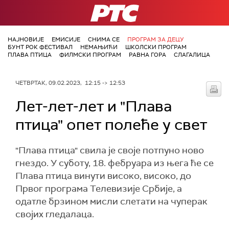
РТС
НАЈНОВИЈЕ
ЕМИСИЈЕ
СНИМА СЕ
ПРОГРАМ ЗА ДЕЦУ
БУНТ РОК ФЕСТИВАЛ
НЕМАЊИЋИ
ШКОЛСКИ ПРОГРАМ
ПЛАВА ПТИЦА
ФИЛМСКИ ПРОГРАМ
РАВНА ГОРА
СЛАГАЛИЦА
ЧЕТВРТАК, 09.02.2023, 12:15 -> 12:53
Лет-лет-лет и "Плава
птица" опет полеће у свет
"Плава птица" свила је своје потпуно ново
гнездо. У суботу, 18. фебруара из њега ће се
Плава птица винути високо, високо, до
Првог програма Телевизије Србије, а
одатле брзином мисли слетати на чуперак
својих гледалаца.