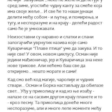
сред зиме, угостиће чудну канту за смеће која
има своје жеље... И све ће то наши јунаци
делити међу собом - и љутњу, и помирења, и
тугу, и неспоразуме и на крају - делећи радост
само ће је умножавати.
Неизоставни су наравно и слатки и слани
залогајчићи уврнутих назива које само
Куваричице "Плаве птице" уме да закува. И то
није све! У овом, новом циклусу, Осман није
једини мађионичар, јер и Куваричица зна неке
нове трикове. Али нећемо баш све да
откријемо... нешто морате и сами!
Кад смо већ код магије, чаролије и чудних
ствари... Осман и Борка настављају да обилазе
свет... Уђу у приколицу и кад из ње изађу -
налазе се на сасвим другом крају планете и то
- кроз песму. Та приколица донеће многе
неспоразуме, али и многе лепе моменте међу