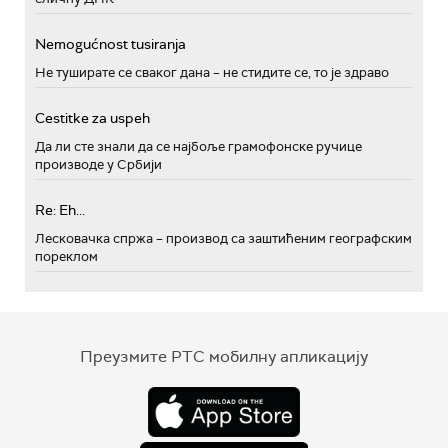
Nemogućnost tusiranja
Не туширате се сваког дана – не стидите се, то је здраво
Cestitke za uspeh
Да ли сте знали да се најбоље грамофонске ручице
производе у Србији
Re: Eh...
Лесковачка спржа – производ са заштићеним географским
пореклом
Преузмите РТС мобилну апликацију