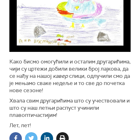
Како бисмо омогућили и осталим другарићима,
чији су цртежи добили велики број лајкова, да
се нађу на нашој
кавер
слици, одлучили смо да
је мењамо сваке недеље и то све до почетка
нове сезоне!
Хвала свим другарићима што су учествовали и
што су наш летњи распуст учинили
плавоптичастијим!
Лет, лет!