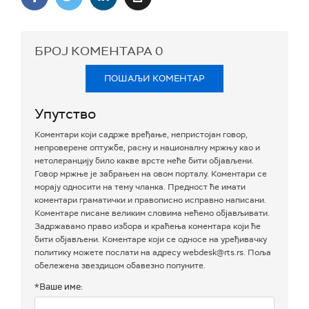
БРОЈ КОМЕНТАРА
0
ПОШАЉИ КОМЕНТАР
Упутство
Коментари који садрже вређање, непристојан говор,
непроверене оптужбе, расну и националну мржњу као и
нетолеранцију било какве врсте неће бити објављени.
Говор мржње је забрањен на овом порталу. Коментари се
морају односити на тему чланка. Предност ће имати
коментари граматички и правописно исправно написани.
Коментаре писане великим словима нећемо објављивати.
Задржавамо право избора и краћења коментара који ће
бити објављени. Коментаре који се односе на уређивачку
политику можете послати на адресу webdesk@rts.rs. Поља
обележена звездицом обавезно попуните.
*Ваше име: