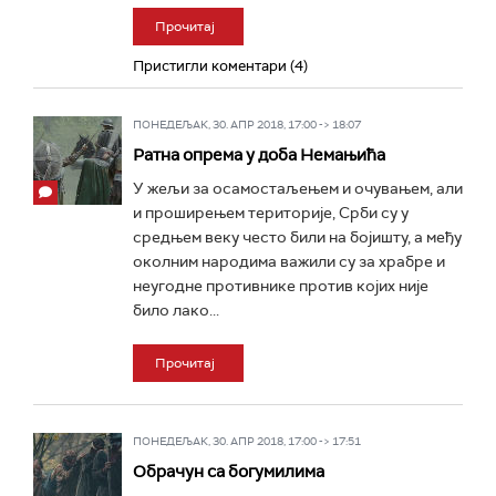
Прочитај
Пристигли коментари (4)
ПОНЕДЕЉАК, 30. АПР 2018, 17:00 -> 18:07
Ратна опрема у доба Немањића
У жељи за осамостаљењем и очувањем, али
и проширењем територије, Срби су у
средњем веку често били на бојишту, а међу
околним народима важили су за храбре и
неугодне противнике против којих није
било лако...
Прочитај
ПОНЕДЕЉАК, 30. АПР 2018, 17:00 -> 17:51
Обрачун са богумилима