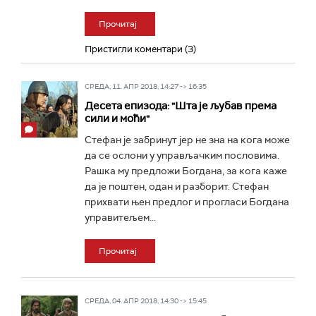
Прочитај
Пристигли коментари (3)
СРЕДА, 11. АПР 2018, 14:27 -> 16:35
Десета епизода: "Шта је љубав према
сили и моћи"
Стефан је забринут јер не зна на кога може
да се ослони у управљачким пословима.
Рашка му предложи Богдана, за кога каже
да је поштен, одан и разборит. Стефан
прихвати њен предлог и прогласи Богдана
управитељем...
Прочитај
СРЕДА, 04. АПР 2018, 14:30 -> 15:45