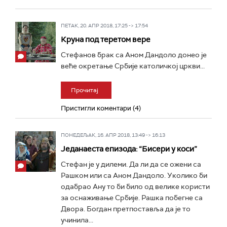
ПЕТАК, 20. АПР 2018, 17:25 -> 17:54
Круна под теретом вере
Стефанов брак са Аном Дандоло донео је
веће окретање Србије католичкој цркви...
Прочитај
Пристигли коментари (4)
ПОНЕДЕЉАК, 16. АПР 2018, 13:49 -> 16:13
Једанаеста епизода: “Бисери у коси”
Стефан је у дилеми. Да ли да се ожени са
Рашком или са Аном Дандоло. Уколико би
одабрао Ану то би било од велике користи
за оснаживање Србије. Рашка побегне са
Двора. Богдан претпоставља да је то
учинила...