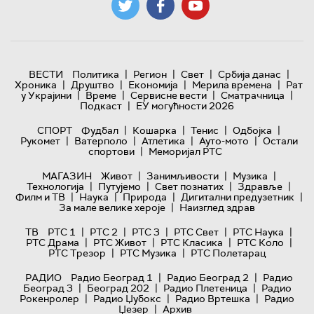
|
|
|
|
ВЕСТИ
Политика
Регион
Свет
Србија данас
|
|
|
|
Хроника
Друштво
Економија
Мерила времена
Рат
|
|
|
|
у Украјини
Време
Сервисне вести
Сматрачница
|
Подкаст
ЕУ могућности 2026
|
|
|
|
СПОРТ
Фудбал
Кошарка
Тенис
Одбојка
|
|
|
|
Рукомет
Ватерполо
Атлетика
Ауто-мото
Остали
|
спортови
Меморијал РТС
|
|
|
МАГАЗИН
Живот
Занимљивости
Музика
|
|
|
|
Технологијa
Путујемо
Свет познатих
Здравље
|
|
|
|
Филм и ТВ
Наука
Природа
Дигитални предузетник
|
За мале велике хероје
Наизглед здрав
|
|
|
|
|
ТВ
РТС 1
РТС 2
РТС 3
РТС Свет
РТС Наука
|
|
|
|
РТС Драма
РТС Живот
РТС Класика
РТС Коло
|
|
РТС Трезор
РТС Музика
РТС Полетарац
|
|
РАДИО
Радио Београд 1
Радио Београд 2
Радио
|
|
|
Београд 3
Београд 202
Радио Плетеница
Радио
|
|
|
Рокенролер
Радио Џубокс
Радио Вртешка
Радио
|
Џезер
Архив