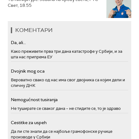
Свет, 18.55
КОМЕНТАРИ
Da, ali...
Како преживети прва три дана катастрофе у Србији, и за
шта нас припрема ЕУ
Dvojnik mog oca
Вероватно свако од нас има свог двојника са којим дели и
сличну ДНК
Nemogućnost tusiranja
Не туширате се сваког дана – не стидите се, то је здраво
Cestitke za uspeh
Да ли сте знали да се најбоље грамофонске ручице
производе у Србији