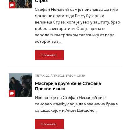
Стрез
Стефан Немањић сам је признавао да није
могао ни слутити да ће му бугарски
великаш Стрез, кога је узео у заштиту, брзо
добро злим вратити. Ово је прича о
вероломном српском савезнику из пера
историчара...
Прочитај
ПЕТАК, 20. АПР 2018, 17:30 -> 16:39
Мистерија друге жене Стефана
Првовенчаног
Извесно је да Стефан Немањић није
самовао између своја два званична брака
са Евдокијом и Аном Дандоло...
Прочитај