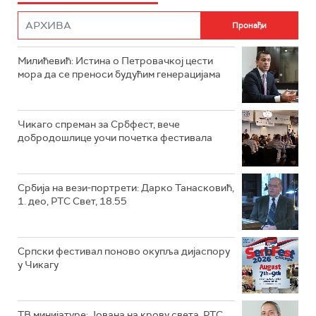
Милићевић: Истина о Петровачкој цести
мора да се преноси будућим генерацијама
Чикаго спреман за Србфест, вече
добродошлице уочи почетка фестивала
Србија на вези-портрети: Дарко Танасковић,
1. део, РТС Свет, 18.55
Српски фестивал поново окупља дијаспору
у Чикагу
ТВ минијатуре: Јована на крову света, РТС