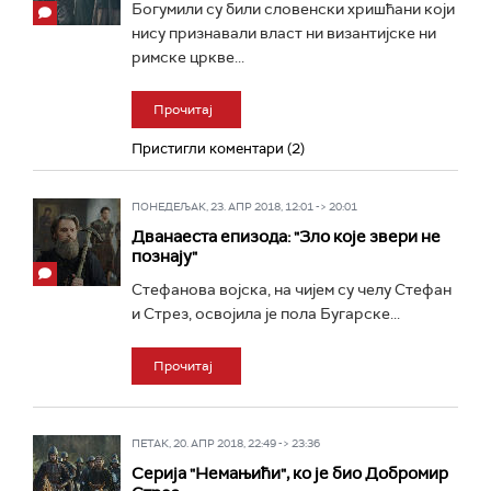
Богумили су били словенски хришћани који
нису признавали власт ни византијске ни
римске цркве...
Прочитај
Пристигли коментари (2)
ПОНЕДЕЉАК, 23. АПР 2018, 12:01 -> 20:01
Дванаеста епизода: "Зло које звери не
познају"
Стефанова војска, на чијем су челу Стефан
и Стрез, освојила је пола Бугарске...
Прочитај
ПЕТАК, 20. АПР 2018, 22:49 -> 23:36
Серија "Немањићи", ко је био Добромир