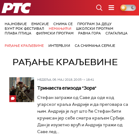
РТС
НАЈНОВИЈЕ
ЕМИСИЈЕ
СНИМА СЕ
ПРОГРАМ ЗА ДЕЦУ
БУНТ РОК ФЕСТИВАЛ
НЕМАЊИЋИ
ШКОЛСКИ ПРОГРАМ
ПЛАВА ПТИЦА
ФИЛМСКИ ПРОГРАМ
РАВНА ГОРА
СЛАГАЛИЦА
РАЂАЊЕ КРАЉЕВИНЕ
ИНТЕРВЈУИ
СА СНИМАЊА СЕРИЈЕ
РАЂАЊЕ КРАЉЕВИНЕ
НЕДЕЉА, 06. МАЈ 2018, 20:05 -> 18:41
Тринаеста епизода "Зора"
Стефан затражи од Саве да оде код
угарског краља Андрије и да преговара са
њим. Андрија је љут што ће Стефан бити
крунисан јер себе сматра краљем Србије.
Дан је изузетно врућ и Андрија тражи од
Саве лед...