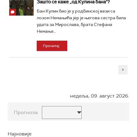
Зашто се каже „од Кулина бана“?
Бан Кулин био је у родбинској вези са
лозом Немањића јер је његова сестра била
удата за Мирослава, брата Стефана
Немање...
Прочитај
>
недеља, 09. август 2026.
Прогноза
Најновије