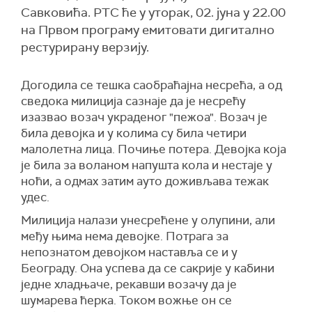
Савковића. РТС ће у уторак, 02. јуна у 22.00
на Првом програму емитовати дигитално
рестурирану верзију.
Догодила се тешка саобраћајна несрећа, а од
сведока милиција сазнаје да је несрећу
изазвао возач украденог "пежоа". Возач је
била девојка и у колима су била четири
малолетна лица. Почиње потера. Девојка која
је била за воланом напушта кола и нестаје у
ноћи, а одмах затим ауто доживљава тежак
удес.
Милиција налази унесрећене у олупини, али
међу њима нема девојке. Потрага за
непознатом девојком наставља се и у
Београду. Она успева да се сакрије у кабини
једне хладњаче, рекавши возачу да је
шумарева ћерка. Током вожње он се