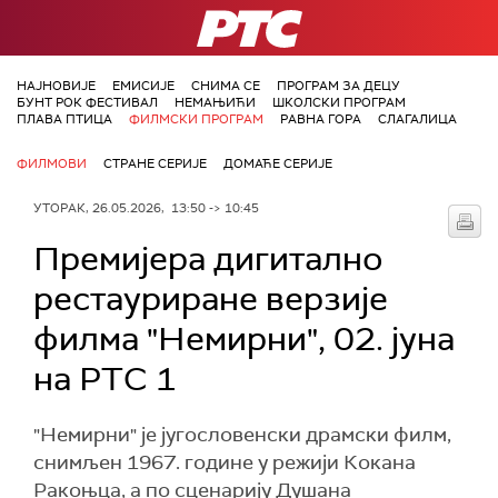
РТС
НАЈНОВИЈЕ
ЕМИСИЈЕ
СНИМА СЕ
ПРОГРАМ ЗА ДЕЦУ
БУНТ РОК ФЕСТИВАЛ
НЕМАЊИЋИ
ШКОЛСКИ ПРОГРАМ
ПЛАВА ПТИЦА
ФИЛМСКИ ПРОГРАМ
РАВНА ГОРА
СЛАГАЛИЦА
ФИЛМОВИ
СТРАНЕ СЕРИЈЕ
ДОМАЋЕ СЕРИЈЕ
УТОРАК, 26.05.2026, 13:50 -> 10:45
Премијера дигитално
рестауриране верзије
филма "Немирни", 02. јуна
на РТС 1
"Немирни" је југословенски драмски филм,
снимљен 1967. године у режији Кокана
Ракоњца, а по сценарију Душана