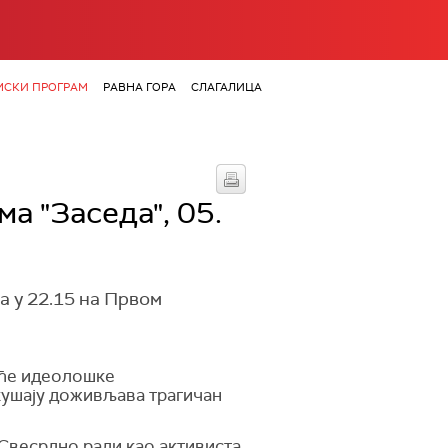
СКИ ПРОГРАМ
РАВНА ГОРА
СЛАГАЛИЦА
a "Заседа", 05.
ја у 22.15 на Првом
веће идеолошке
кушају доживљава трагичан
 Свесрдно ради као активист
а