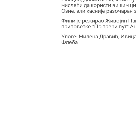
мислећи да користи вишим ци
Озне, али касније разочаран 
Филм је режирао Живојин Пав
приповетке "По трећи пут" Ан
Улоге: Милена Дравић, Ивица
Флеба...