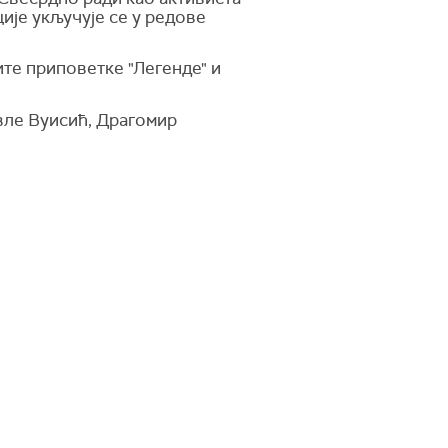
ије укључује се у редове
те приповетке "Легенде" и
ле Вуисић, Драгомир