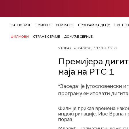
НАЈНОВИЈЕ
ЕМИСИЈЕ
СНИМА СЕ
ПРОГРАМ ЗА ДЕЦУ
БУНТ Р
ФИЛМОВИ
СТРАНЕ СЕРИЈЕ
ДОМАЋЕ СЕРИЈЕ
УТОРАК, 28.04.2026, 13:10 -> 16:50
Премијера дигит
маја на РТС 1
"Заседа" је југословенски и
програму емитовати дигита
Филм је приказ времена нако
индоктринације. Иве Врана п
пораз.
Младић, Далматинац, коме су 