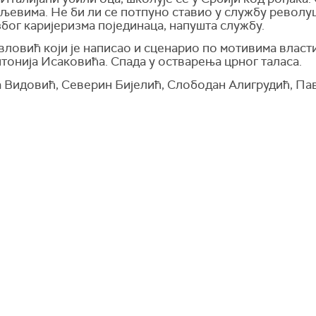
љевима. Не би ли се потпуно ставио у службу револуц
због каријеризма појединаца, напушта службу.
ловић који је написао и сценарио по мотивима власти
тонија Исаковића. Спада у остварења црног таласа.
 Видовић, Северин Бијелић, Слободан Алигрудић,
Пав