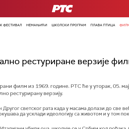
РТС
ОК ФЕСТИВАЛ
НЕМАЊИЋИ
ШКОЛСКИ ПРОГРАМ
ПЛАВА ПТИЦА
ФИЛМ
ално рестуриране верзије филм
грани филм из 1969. године. РТС ће у уторак, 05. ма
лно рестурирану верзију.
н Другог светског рата када у масама долази до све 
окушава да усклади идеологију са животом и у том по
Италијани убили оца, школује се у Србији код рођака.