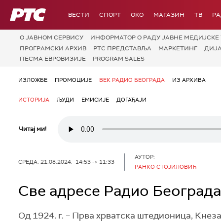
РТС
ВЕСТИ
СПОРТ
OKO
МАГАЗИН
ТВ
Р
О JАВНОМ СЕРВИСУ
ИНФОРМАТОР О РАДУ ЈАВНЕ МЕДИЈСКЕ 
ПРОГРАМСКИ АРХИВ
РТС ПРЕДСТАВЉА
МАРКЕТИНГ
ДИЈ
ПЕСМА ЕВРОВИЗИЈЕ
PROGRAM SALES
ИЗЛОЖБЕ
ПРОМОЦИЈЕ
ВЕК РАДИО БЕОГРАДА
ИЗ АРХИВА
ИСТОРИЈА
ЉУДИ
ЕМИСИЈЕ
ДОГАЂАЈИ
Читај ми!
АУТОР:
СРЕДА, 21.08.2024, 14:53 -> 11:33
РАНКО СТОЈИЛОВИЋ
Све адресе Радио Београда
Од 1924. г. – Прва хрватска штедионица, Кнез