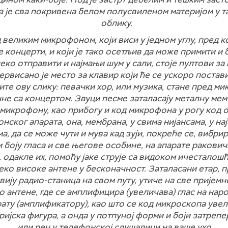
а је сва покривена белом полусвиленом материјом у т
облику.
 великим микрофоном, који виси у једном углу, пред к
 концерти, и који је тако осетљив да може примити и 
еко отправити и најмањи шум у сали, стоје пултови за 
ервисано је место за клавир који ће се ускоро постави
те ову слику: певачки хор, или музика, стане пред м
не са концертом. Звуци песме заталасају металну мем
микрофону, као прибогу и код микрофона у рогу код 
нског апарата, она, мембрана, у свима нијансама, у на
а, да се може чути и мува кад зуји, покреће се, вибри
 боју гласа и све његове особине, на апарате ракович
, одакле их, помоћу јаке струје са видоком ичесталош
еко високе антене у бесконачност. Заталасани етар, 
вију радио-станица на свом путу, утиче на све пријемн
о антене, где се амплифицира (увеличава) глас на нар
ату (амплификатору), као што се код микроскопа уве
ријска фигура, а онда у потпуној форми и боји затреп
или реч у телефонској слушалици на ваше ухо…