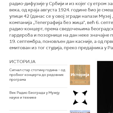
радио-дифузије у Србији и из којег су етром з
века, од краја августа 1924. године био је см
улици 42 (данас се у овој згради налази Музеј
компанија „Телеграфија без жица”, већ 6. септ
радио-концерт, према сведочењима београдске
гардероба и позорнице на дан неке значајне пр
19. септембра, поновљен дан касније, а од први
емитован из тог студија, преко предајника у Р
ИСТОРИЈА
Сигнал стар стотину година – од
пробног концерта до редовних
програма
Век Радио Београда у Музеју
науке и технике