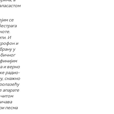
аласастом
ојим се
бестрага
ноте.
ти. И
икрофон и
брану у
обичног
јфинијим
ра и верно
ке радио-
ћу, снажно
пролазећу
е апарате
очитом
личава
ери песма