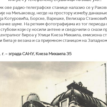
ик ове радио-телеграфске станице налазио се у Раков
ије на Миљаковцу, негде на простору између данашњи
ја Котуровића, Борске, Варешке, Велизара Станковић
ачке шуме. На ретким фотографијама из тог периода 
стубови који су носили антене и сведочили о снази п
ентралног бироа у Улици Кнеза Михаила, емисиона ст
 била је везана и са пријемном станицом на Западном
 г. – зграда САНУ, Кнеза Михаила 35