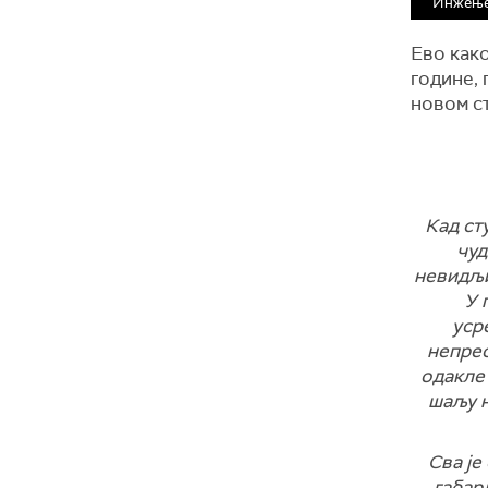
Инжење
Ево како
године, 
новом ст
Кад ст
чуд
невидљи
У 
уср
непрес
одакле 
шаљу н
Сва је
габар