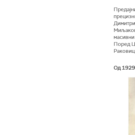
Предајн
прецизн
Димитри
Миљаков
масивни 
Поред Ц
Раковици
Од 1929.