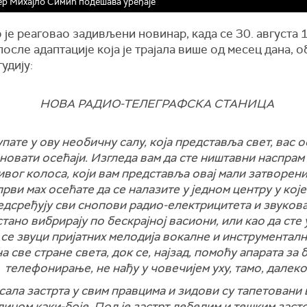
р Михајло Симић подешава уређаје
 је реаговао задивљени новинар, када се 30. августа 
после адаптације која је трајала више од месец дана, о
удију:
НОВА РАДИО-ТЕЛЕГРАФСКА СТАНИЦА
упате у ову необичну салу, која представља свет, вас 
новати осећаји. Изгледа вам да сте ништавни наспрам
вог колоса, који вам представља овај мали затворени
први мах осећате да се налазите у једном центру у које
едсређују сви снопови радио-електрицитета и звукова,
тано вибрирају по бескрајној васиони, или као да сте 
се звуци пријатних мелодија вокалне и инструментал
а све стране света, док се, најзад, помоћу апарата за
телефонирање, не нађу у човечијем уху, тамо, далеко
 сала застрта у свим правцима и зидови су тапетовани
дином каки-боје. Под је застрт дебелим и тешким засто