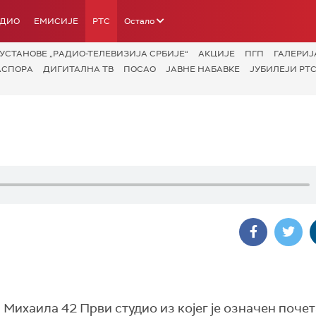
АДИО
ЕМИСИЈЕ
РТС
Остало
УСТАНОВЕ „РАДИО-ТЕЛЕВИЗИЈА СРБИЈЕ“
АКЦИЈЕ
ПГП
ГАЛЕРИЈ
АСПОРА
ДИГИТАЛНА ТВ
ПОСАО
ЈАВНЕ НАБАВКЕ
ЈУБИЛЕЈИ РТС
а Михаила 42 Први студио из којег је означен поче