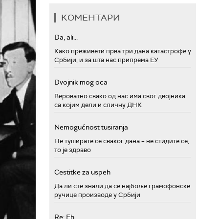
КОМЕНТАРИ
Da, ali...
Како преживети прва три дана катастрофе у
Србији, и за шта нас припрема ЕУ
Dvojnik mog oca
Вероватно свако од нас има свог двојника
са којим дели и сличну ДНК
Nemogućnost tusiranja
Не туширате се сваког дана – не стидите се,
то је здраво
Cestitke za uspeh
Да ли сте знали да се најбоље грамофонске
ручице производе у Србији
Re: Eh...