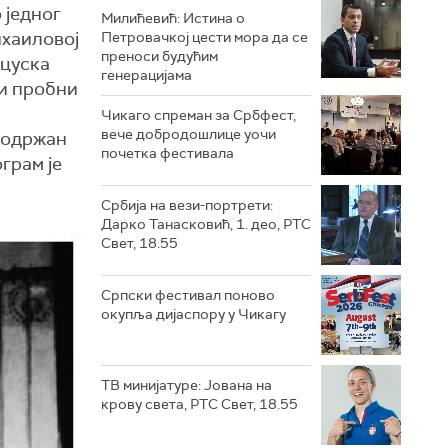
 једног
Милићевић: Истина о
ихаиловој
Петровачкој цести мора да се
преноси будућим
нцуска
генерацијама
ви пробни
Чикаго спреман за Србфест,
вече добродошлице уочи
е одржан
почетка фестивала
ограм је
Србија на вези-портрети:
Дарко Танасковић, 1. део, РТС
Свет, 18.55
Српски фестивал поново
окупља дијаспору у Чикагу
ТВ минијатуре: Јована на
крову света, РТС Свет, 18.55