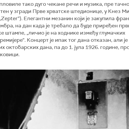
апловиле тако дуго чекане речи и музика, пре тачно
ештен у згради Прве хрватске штедионице, у Кнез М
 „Zepter”). Елегантни мезанин који је закупила фра
ембра, на дан када је требало да буде приређен пр
 штампе, „личио је на ходнике између глумачких
емијере”. Концерт је ипак тог дана отказан, али ј
х октобарских дана, па до 1. јула 1926. године, пр
аковици.