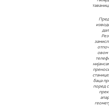
таваниц
Пред
изводе
дал
Рез
замисли
отпоч
овом 
телефо
нијансам
преноси
станице
баца пр
поред с
прек
апар
геомет