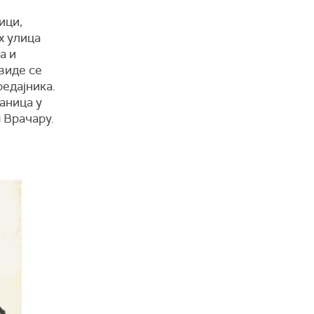
ици,
х улица
а и
виде се
редајника.
аница у
 Врачару.