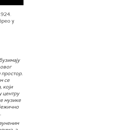
1924.
брео у
обузимају
 овог
 простор.
м се
 који
у центру
не музике
 бежично
.
 вуненим
рима, а