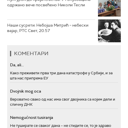
одржано вече посвећено Николи Тесли
Наши сусрети: Небојша Митрић – небески
вајар, РТС Свет, 20.57
КОМЕНТАРИ
Da, ali...
Како преживети прва три дана катастрофе у Србији, и за
шта нас припрема ЕУ
Dvojnik mog oca
Вероватно свако од нас има свог двојника са којим дели и
сличну ДНК
Nemogućnost tusiranja
Не туширате се сваког дана – не стидите се, то је здраво