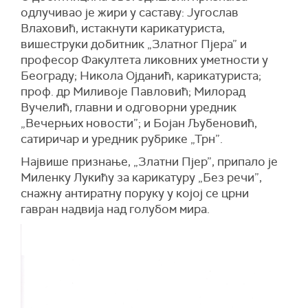
одлучивао је жири у саставу: Југослав
Влаховић, истакнути карикатуриста,
вишеструки добитник „Златног Пјера” и
професор Факултета ликовних уметности у
Београду; Никола Ојданић, карикатуриста;
проф. др Миливоје Павловић; Милорад
Вучелић, главни и одговорни уредник
„Вечерњих новости”; и Бојан Љубеновић,
сатиричар и уредник рубрике „Трн”.
Највише признање, „Златни Пјер”, припало је
Миленку Лукићу за карикатуру „Без речи”,
снажну антиратну поруку у којој се црни
гавран надвија над голубом мира.