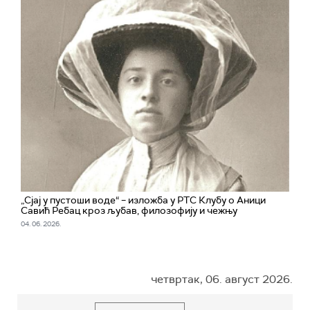
„Сјај у пустоши воде“ – изложба у РТС Клубу о Аници
Савић Ребац кроз љубав, филозофију и чежњу
04. 06. 2026.
четвртак, 06. август 2026.