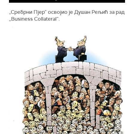
„Сребрни Пјер” освојио је Душан Рељић за рад
„Business Collateral”.