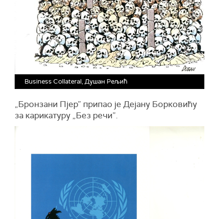
Business Collateral, Душан Рељић
„Бронзани Пјер” припао је Дејану Борковићу
за карикатуру „Без речи”.