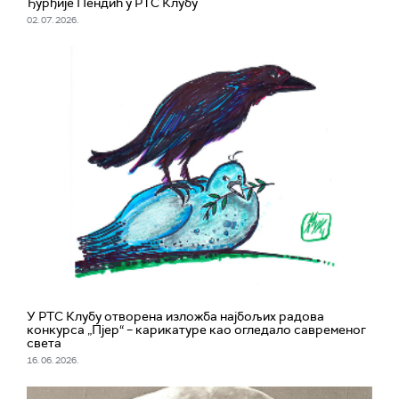
Ђурђије Пендић у РТС Клубу
02. 07. 2026.
У РТС Клубу отворена изложба најбољих радова
конкурса „Пјер“ – карикатуре као огледало савременог
света
16. 06. 2026.