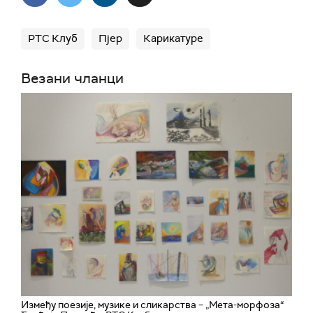
РТС Клуб
Пјер
Карикатуре
Везани чланци
Између поезије, музике и сликарства – „Мета-морфоза“