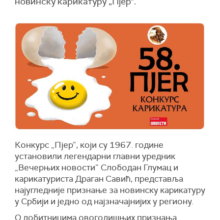
новинску карикатуру „Пјер”.
Конкурс „Пјер”, који су 1967. године
установили легендарни главни уредник
„Вечерњих новости” Слободан Глумац и
карикатуриста Драган Савић, представља
најугледније признање за новинску карикатуру
у Србији и једно од најзначајнијих у региону.
О добитницима овогодишњих признања