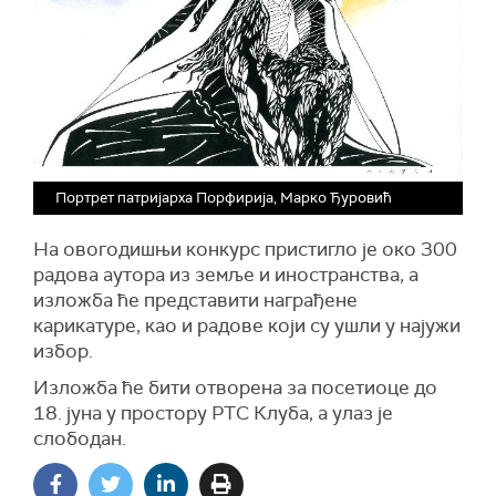
Портрет патријарха Порфирија, Марко Ђуровић
На овогодишњи конкурс пристигло је око 300
радова аутора из земље и иностранства, а
изложба ће представити награђене
карикатуре, као и радове који су ушли у најужи
избор.
Изложба ће бити отворена за посетиоце до
18. јуна у простору РТС Клуба, а улаз је
слободан.