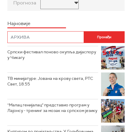
Прогноза
Најновије
Српски фестивал поново окупља дијаспору
у Чикагу
ТВ минијатуре: Јована на крову света, РТС
Свет, 18.55
"Малац генијалац“ представио програм у
Лајонсу - тренинг за мозак на српском језику
Културом до пријатељства: У Голубовцима