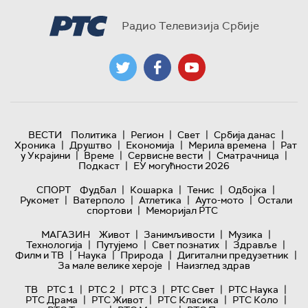
Радио Телевизија Србије
|
|
|
|
ВЕСТИ
Политика
Регион
Свет
Србија данас
|
|
|
|
Хроника
Друштво
Економија
Мерила времена
Рат
|
|
|
|
у Украјини
Време
Сервисне вести
Сматрачница
|
Подкаст
ЕУ могућности 2026
|
|
|
|
СПОРТ
Фудбал
Кошарка
Тенис
Одбојка
|
|
|
|
Рукомет
Ватерполо
Атлетика
Ауто-мото
Остали
|
спортови
Меморијал РТС
|
|
|
МАГАЗИН
Живот
Занимљивости
Музика
|
|
|
|
Технологијa
Путујемо
Свет познатих
Здравље
|
|
|
|
Филм и ТВ
Наука
Природа
Дигитални предузетник
|
За мале велике хероје
Наизглед здрав
|
|
|
|
|
ТВ
РТС 1
РТС 2
РТС 3
РТС Свет
РТС Наука
|
|
|
|
РТС Драма
РТС Живот
РТС Класика
РТС Коло