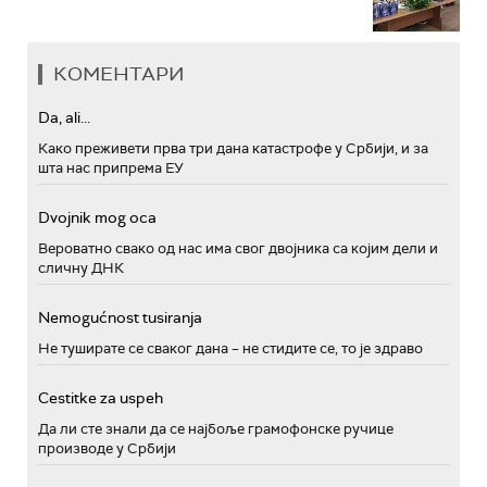
КОМЕНТАРИ
Da, ali...
Како преживети прва три дана катастрофе у Србији, и за
шта нас припрема ЕУ
Dvojnik mog oca
Вероватно свако од нас има свог двојника са којим дели и
сличну ДНК
Nemogućnost tusiranja
Не туширате се сваког дана – не стидите се, то је здраво
Cestitke za uspeh
Да ли сте знали да се најбоље грамофонске ручице
производе у Србији