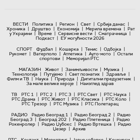
|
|
|
|
ВЕСТИ
Политика
Регион
Свет
Србија данас
|
|
|
|
Хроника
Друштво
Економија
Мерила времена
Рат
|
|
|
|
у Украјини
Време
Сервисне вести
Сматрачница
|
Подкаст
ЕУ могућности 2026
|
|
|
|
СПОРТ
Фудбал
Кошарка
Тенис
Одбојка
|
|
|
|
Рукомет
Ватерполо
Атлетика
Ауто-мото
Остали
|
спортови
Меморијал РТС
|
|
|
МАГАЗИН
Живот
Занимљивости
Музика
|
|
|
|
Технологијa
Путујемо
Свет познатих
Здравље
|
|
|
|
Филм и ТВ
Наука
Природа
Дигитални предузетник
|
За мале велике хероје
Наизглед здрав
|
|
|
|
|
ТВ
РТС 1
РТС 2
РТС 3
РТС Свет
РТС Наука
|
|
|
|
РТС Драма
РТС Живот
РТС Класика
РТС Коло
|
|
РТС Трезор
РТС Музика
РТС Полетарац
|
|
РАДИО
Радио Београд 1
Радио Београд 2
Радио
|
|
|
Београд 3
Београд 202
Радио Плетеница
Радио
|
|
|
Рокенролер
Радио Џубокс
Радио Вртешка
Радио
|
Џезер
Архив
|
|
|
|
РТС
Контакт
Маркетинг
Јавне набавке
Конкурси