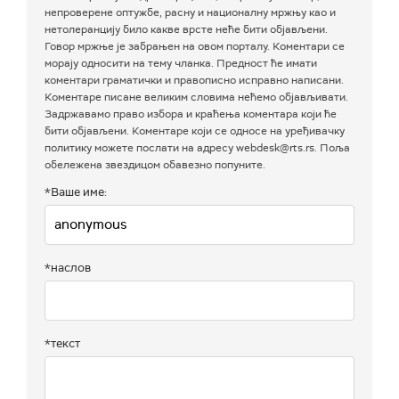
непроверене оптужбе, расну и националну мржњу као и
нетолеранцију било какве врсте неће бити објављени.
Говор мржње је забрањен на овом порталу. Коментари се
морају односити на тему чланка. Предност ће имати
коментари граматички и правописно исправно написани.
Коментаре писане великим словима нећемо објављивати.
Задржавамо право избора и краћења коментара који ће
бити објављени. Коментаре који се односе на уређивачку
политику можете послати на адресу webdesk@rts.rs. Поља
обележена звездицом обавезно попуните.
*Ваше име:
*наслов
*текст