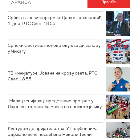
Србија на вези-портрети: Дарко Танасковић,
1. део, РТС Свет, 18.55
Српски фестивал поново окупља дијаспору
у Чикагу
ТВ минијатуре: Јована на крову света, РТС
Свет, 18.55
"Малац генијалац“ представио програм у
Лајонсу - тренинг за мозак на српском језику
Културом до пријатељства: У Голубовцима
одржано вече посвећено Николи Тесли