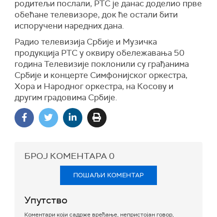
родитељи послали, РТС је данас доделио прве
обећане телевизоре, док ће остали бити
испоручени наредних дана.
Радио телевизија Србије и Музичка
продукција РТС у оквиру обележавања 50
година Телевизије поклонили су грађанима
Србије и концерте Симфонијског оркестра,
Хора и Народног оркестра, на Косову и
другим градовима Србије.
БРОЈ КОМЕНТАРА
0
ПОШАЉИ КОМЕНТАР
Упутство
Коментари који садрже вређање, непристојан говор,