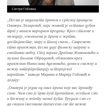
Сестре Гобовиц
„
Песма је надахнута причом о српској принцези
Оливери Лазаревић, чији живот је оставио дубок
траг у нашем народном предању. Кроз стихове и
мелодију, оживљена је прича о жртви,
достојанству, миру и тихој снази... Савремени
етно аранжман, песми даје филмску ширину и
емотивни набој. Спој лирике Драгана Живановића и
музике Биљане Обрадовић, обликован кроз
аранжман Нинослава Адемовића, доноси снажну и
нежну интерпретацију историјског
наратива.
" наводе Марина и Марија Гобовић и
додају:
„
Оливера је једна од оних прича које вас пронађу
саме. Чим смо је први пут прочитале, осетиле смо
и тежину и лепоту њеног пута. Трудиле смо се
да својим гласовима пренесемо све те важне