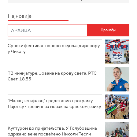
Најновије
Српски фестивал поново окупља дијаспору
у Чикагу
ТВ минијатуре: Јована на крову света, РТС
Свет, 18.55
"Малац генијалац“ представио програм у
Лајонсу - тренинг за мозак на српском језику
Културом до пријатељства: У Голубовцима
одржано вече посвећено Николи Тесли