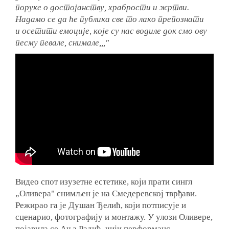
поруке о достојанству, храбрости
и жртви.
Надамо се да ће публика све то лако препознати
и осетити емоције,
које су
нас водиле док смо ову
песму певале, снимале,,,"
Видео спот изузетне естетике, који прати сингл
„Оливера" снимљен је на Смедеревској тврђави.
Режирао га је Душан Ђелић, који потписује и
сценарио, фотографију и монтажу. У улози Оливере,
појавила се Ања Радић, чији перформанс