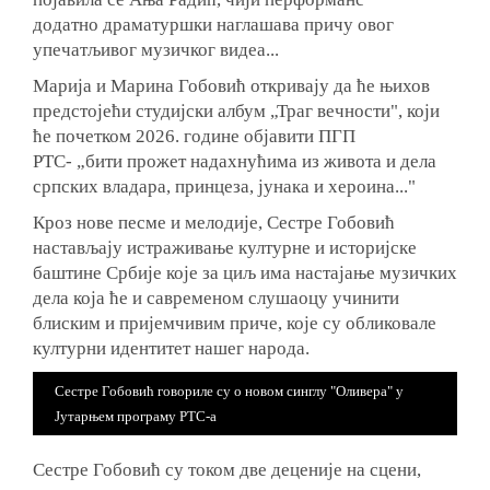
додатно драматуршки наглашава причу овог
упечатљивог музичког видеа...
Марија и Марина Гобовић откривају да ће њихов
предстојећи студијски албум „Траг вечности", који
ће почетком 2026. године објавити ПГП
РТС-
„
бити прожет надахнућима
из живота и дела
српских владара, принцеза, јунака и хероина..."
Кроз нове песме и мелодије, Сестре Гобовић
настављају истраживање културне и историјске
баштине Србије које за циљ има настајање музичких
дела која ће и савременом слушаоцу учинити
блиским и пријемчивим приче, које су обликовале
културни идентитет нашег народа.
Сестре Гобовић говориле су о новом синглу "Оливера" у
Јутарњем програму РТС-а
Сестре Гобовић су током две деценије на сцени,