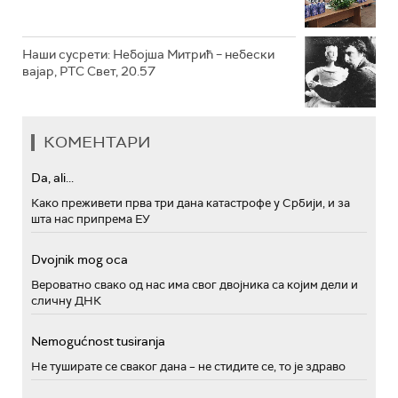
Наши сусрети: Небојша Митрић – небески
вајар, РТС Свет, 20.57
КОМЕНТАРИ
Da, ali...
Како преживети прва три дана катастрофе у Србији, и за
шта нас припрема ЕУ
Dvojnik mog oca
Вероватно свако од нас има свог двојника са којим дели и
сличну ДНК
Nemogućnost tusiranja
Не туширате се сваког дана – не стидите се, то је здраво