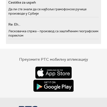
Cestitke za uspeh
Да ли сте знали да се најбоље грамофонске ручице
производе у Србији
Re: Eh...
Лесковачка спржа – производ са заштићеним географским
пореклом
Преузмите РТС мобилну апликацију