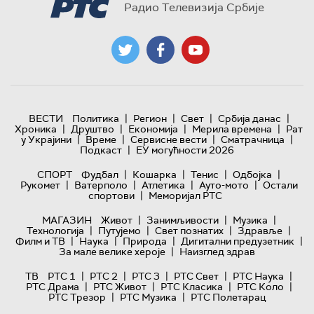
Радио Телевизија Србије
|
|
|
|
ВЕСТИ
Политика
Регион
Свет
Србија данас
|
|
|
|
Хроника
Друштво
Економија
Мерила времена
Рат
|
|
|
|
у Украјини
Време
Сервисне вести
Сматрачница
|
Подкаст
ЕУ могућности 2026
|
|
|
|
СПОРТ
Фудбал
Кошарка
Тенис
Одбојка
|
|
|
|
Рукомет
Ватерполо
Атлетика
Ауто-мото
Остали
|
спортови
Меморијал РТС
|
|
|
МАГАЗИН
Живот
Занимљивости
Музика
|
|
|
|
Технологијa
Путујемо
Свет познатих
Здравље
|
|
|
|
Филм и ТВ
Наука
Природа
Дигитални предузетник
|
За мале велике хероје
Наизглед здрав
|
|
|
|
|
ТВ
РТС 1
РТС 2
РТС 3
РТС Свет
РТС Наука
|
|
|
|
РТС Драма
РТС Живот
РТС Класика
РТС Коло
|
|
РТС Трезор
РТС Музика
РТС Полетарац