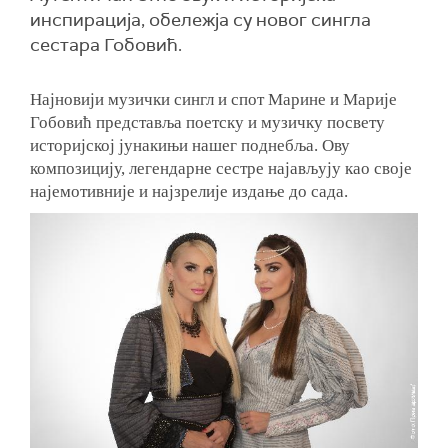
инспирација, обележја су новог сингла
сестара Гобовић.
Најновији музички сингл и спот Марине и Марије
Гобовић представља
поетску и музичку посвету
историјској јунакињи нашег поднебља. Ову
композицију, легендарне сестре најављују као своје
најемотивније и најзрелије издање до сада.