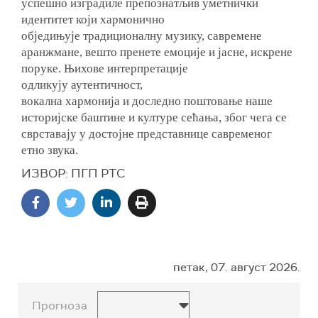
успешно изградиле препознатљив уметнички
идентитет који хармонично
обједињује традиционалну музику, савремене
аранжмане, вешто пренете емоције и јасне, искрене
поруке. Њихове интерпретације
одликују
аутентичност,
вокална
хармонија
и доследно
поштовање наше
историјске баштине и културе сећања, због чега се
сврставају у достојне представнице
савременог
етно звука.
ИЗВОР: ПГП РТС
петак, 07. август 2026.
Прогноза