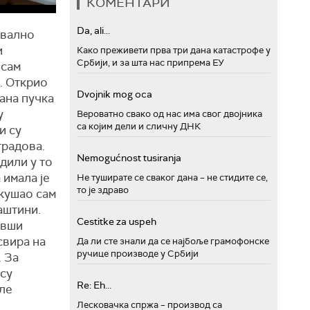
КОМЕНТАРИ
Da, ali...
квално
и
Како преживети прва три дана катастрофе у
Србији, и за шта нас припрема ЕУ
 сам
. Открио
Dvojnik mog oca
вана пучка
у
Вероватно свако од нас има свог двојника
са којим дели и сличну ДНК
и су
градова.
Nemogućnost tusiranja
дили у то
 имала је
Не туширате се сваког дана – не стидите се,
то је здраво
окушао сам
аштини.
Cestitke za uspeh
ивши
свира на
Да ли сте знали да се најбоље грамофонске
ручице производе у Србији
. За
асу
Re: Eh...
оле
Лесковачка спржа – производ са