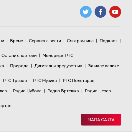
|
|
|
|
|
ни
Време
Сервисне вести
Сматрачница
Подкаст
|
Остали спортови
Меморијал РТС
|
|
|
ка
Природа
Дигитални предузетник
За мале велике
|
|
|
РТС Трезор
РТС Музика
РТС Полетарац
|
|
|
|
лер
Радио Џубокс
Радио Вртешка
Радио Џезер
ортал
МАПА САЈТА