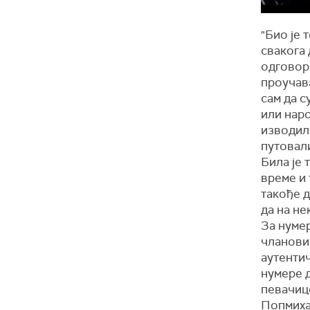
"Био је 
свакога 
одговора
проучав
сам да с
или наро
изводили
путовал
Била је 
време и 
такође д
да на не
За нуме
чланови 
аутентич
нумере 
певачиц
Попмиха