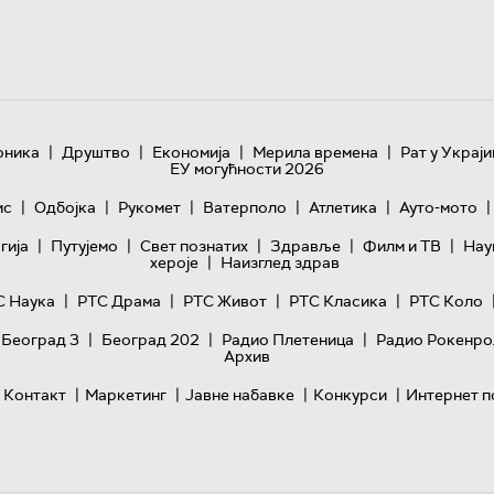
|
|
|
|
оника
Друштво
Економија
Мерила времена
Рат у Украји
ЕУ могућности 2026
|
|
|
|
|
|
ис
Одбојка
Рукомет
Ватерполо
Атлетика
Ауто-мото
|
|
|
|
|
гијa
Путујемо
Свет познатих
Здравље
Филм и ТВ
Нау
|
хероје
Наизглед здрав
|
|
|
|
С Наука
РТС Драма
РТС Живот
РТС Класика
РТС Коло
|
|
|
 Београд 3
Београд 202
Радио Плетеница
Радио Рокенро
Архив
|
|
|
|
Контакт
Маркетинг
Јавне набавке
Конкурси
Интернет п