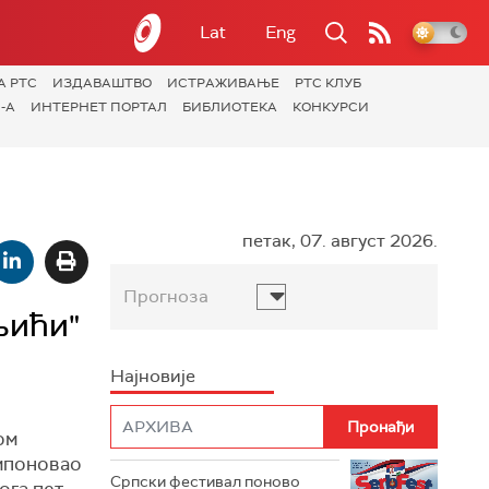
Lat
Eng
А РТС
ИЗДАВАШТВО
ИСТРАЖИВАЊЕ
РТС КЛУБ
-А
ИНТЕРНЕТ ПОРТАЛ
БИБЛИОТЕКА
КОНКУРСИ
петак, 07. август 2026.
Прогноза
њићи"
Најновије
ом
омпоновао
Српски фестивал поново
ога пет