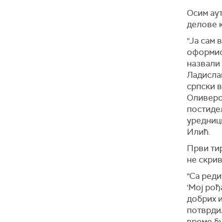
Осим ау
делове к
"Ја сам
оформио
назвали
Ладислав
српски в
Оливеро
постидел
уредниц
Илић.
Први тир
не скрив
"Са ред
'Мој рођ
добрих и
потврдил
време бу