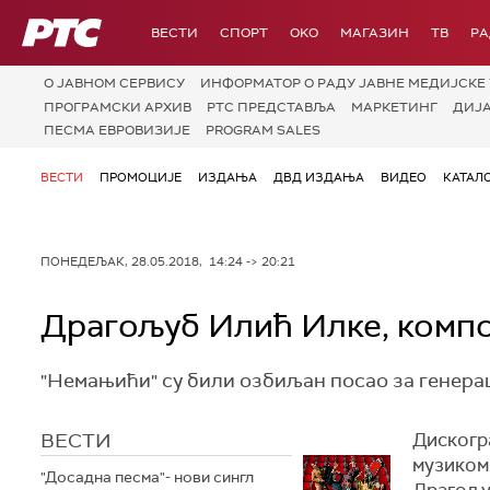
РТС
ВЕСТИ
СПОРТ
OKO
МАГАЗИН
ТВ
Р
О JАВНОМ СЕРВИСУ
ИНФОРМАТОР О РАДУ ЈАВНЕ МЕДИЈСКЕ 
ПРОГРАМСКИ АРХИВ
РТС ПРЕДСТАВЉА
МАРКЕТИНГ
ДИЈ
ПЕСМА ЕВРОВИЗИЈЕ
PROGRAM SALES
ВЕСТИ
ПРОМОЦИЈЕ
ИЗДАЊА
ДВД ИЗДАЊА
ВИДЕО
КАТАЛ
ПОНЕДЕЉАК, 28.05.2018, 14:24 -> 20:21
Драгољуб Илић Илке, компо
"Немањићи" су били озбиљан посао за генерац
ВЕСТИ
Дискогр
музиком 
"Досадна песма"- нови сингл
Драгољуб