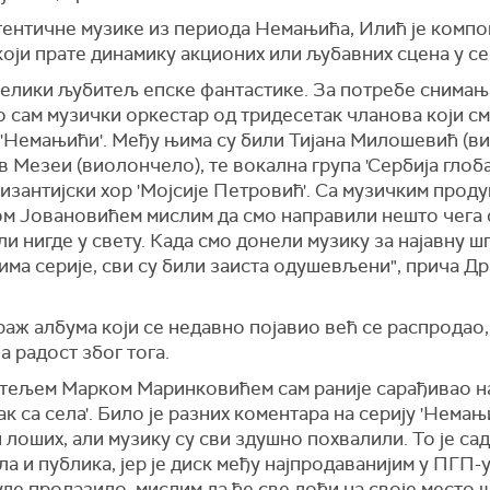
тентичне музике из периода Немањића, Илић је компо
оји прате динамику акционих или љубавних сцена у се
 велики љубитељ епске фантастике. За потребе снимањ
 сам музички оркестар од тридесетак чланова који с
 'Немањићи'. Међу њима су били Тијана Милошевић (ви
 Мезеи (виолончело), те вокална група 'Сербија глобал
изантијски хор 'Мојсије Петровић'. Са музичким прод
м Јовановићем мислим да смо направили нешто чега 
и нигде у свету. Када смо донели музику за најавну ш
има серије, сви су били заиста одушевљени", прича Д
аж албума који се недавно појавио већ се распродао,
а радост због тога.
итељем Марком Маринковићем сам раније сарађивао на
ак са села'. Било је разних коментара на серију 'Немањ
 лоших, али музику су сви здушно похвалили. То је сад
а и публика, јер је диск међу најпродаванијим у ПГП-у
де пролазило, мислим да ће све доћи на своје место 