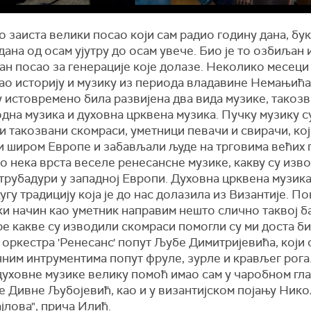
то заиста велики посао који сам радио годину дана, бу
дана од осам ујутру до осам увече. Био је то озбиљан 
н посао за генерације које долазе. Неколико месеци
ао историју и музику из периода владавине Немањића
у истовремено била развијена два вида музике, такоз
дна музика и духовна црквена музика. Пучку музику с
 такозвани скомраси, уметници певачи и свирачи, кој
и широм Европе и забављали људе на трговима већих 
то нека врста веселе ренесансне музике, какву су изво
трубадури у западној Европи. Духовна црквена музика
угу традицију која је до нас долазила из Византије. П
ки начин као уметник направим нешто слично таквој б
ре какве су изводили скомраси помогли су ми доста б
оркестра 'Ренесанс' попут Љубе Димитријевића, који 
ним интрументима попут фруле, зурле и крављег рога
духовне музике велику помоћ имао сам у чаробном гл
е Дивне Љубојевић, као и у византијском појању Ник
јлова", прича Илић.