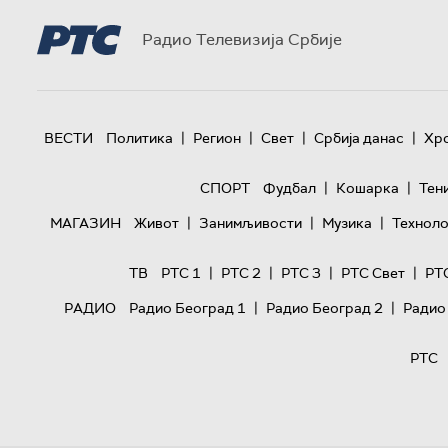
Радио Телевизија Србије
|
|
|
|
ВЕСТИ
Политика
Регион
Свет
Србија данас
Хр
|
|
СПОРТ
Фудбал
Кошарка
Тен
|
|
|
МАГАЗИН
Живот
Занимљивости
Музика
Техноло
|
|
|
|
ТВ
РТС 1
РТС 2
РТС 3
РТС Свет
РТ
|
|
РАДИО
Радио Београд 1
Радио Београд 2
Радио
РТС