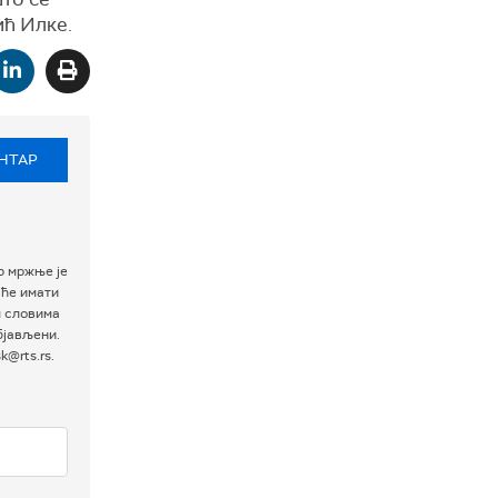
лић Илке.
НТАР
р мржње је
 ће имати
м словима
бјављени.
@rts.rs.