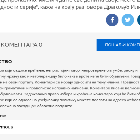
едности серије", каже на крају разговора Драгољуб И
 КОМЕНТАРА
0
ПОШАЉИ КОМЕ
ство
и који садрже вређање, непристојан говор, непроверене оптужбе, расну и
ну мржњу као и нетолеранцију било какве врсте неће бити објављени. Гово
 на овом порталу. Коментари се морају односити на тему чланка. Предност
ри граматички и правописно исправно написани. Коментаре писане велики
бјављивати. Задржавамо право избора и краћења коментара који ће бити о
е који се односе на уређивачку политику можете послати на адресу webdesk
ележена звездицом обавезно попуните.
ме: