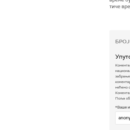
тиче вр
БРОЈ
Упут
Коментар
национал
забрањен
комента
нећемо о
Коментар
Поља об
*Ваше и