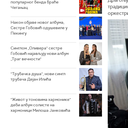
популарног бенда браће
традицио
Чегањац
оркестр
Након објаве новог албума,
Сестре Гобовић одушевиле у
Пекингу
Синглом „Оливера" сестре
Гобовић најављују нови албум
„Траг вечности"
"Трубачка душа", нови сингл
трубача Дејан Илића
"Живот у тоновима хармонике"
деби албум солисте на
хармоници Милоша Јанковића