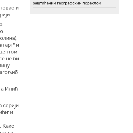
заштићеним географским пореклом
новао и
рији.
а
мо
олина),
 арт'' и
уцентом
се не би
пицу
рагољиб
 а Илић
 серији
ићи' и
. Како
што се