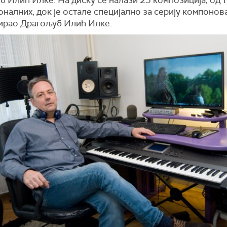
налних, док је остале специјално за серију компонов
ирао Драгољуб Илић Илке.