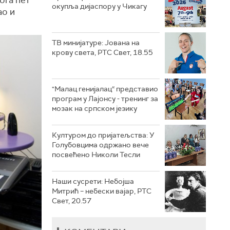
окупља дијаспору у Чикагу
ао и
ТВ минијатуре: Јована на
крову света, РТС Свет, 18.55
"Малац генијалац“ представио
програм у Лајонсу - тренинг за
мозак на српском језику
Културом до пријатељства: У
Голубовцима одржано вече
посвећено Николи Тесли
Наши сусрети: Небојша
Митрић – небески вајар, РТС
Свет, 20.57