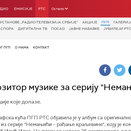
АДИО
ЕМИСИЈЕ
РТС
Остало
УСТАНОВЕ „РАДИО-ТЕЛЕВИЗИЈА СРБИЈЕ“
АКЦИЈЕ
ПГП
ГАЛЕРИЈ
АСПОРА
ДИГИТАЛНА ТВ
ПОСАО
ЈАВНЕ НАБАВКЕ
ЈУБИЛЕЈИ РТС
ОГ ПГП
О НАМА
КОНТАКТ
зитор музике за серију "Нема
ије које долазе.
афска кућа ПГП РТС објавила је у албум са оригиналн
из серије "Немањићи – рађање краљевине", коју је к
 Илић Илке. На диску се налази 25 композиција, од т