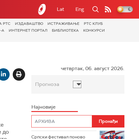
Lat
Eng
А РТС
ИЗДАВАШТВО
ИСТРАЖИВАЊЕ
РТС КЛУБ
-А
ИНТЕРНЕТ ПОРТАЛ
БИБЛИОТЕКА
КОНКУРСИ
четвртак, 06. август 2026.
Прогноза
Најновије
се
е до
Српски фестивал поново
сто