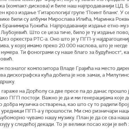
а (компакт-дискова) и биле наш најпродаванији ЦД. Б
н кроз издање 'Гитарологија' групе 'Поинт бланк'. У с
зике били су албуми Мирослава Илића, Маринка Рокви
и Бранимира Ђокића. Најпродаваније издање етно-муз
 Љубојевић. Што се џеза тиче, било је ту издање пов
 Џез оркестра РТС-а. Оно што је у ПГП-у најдрагоцениј
ива, у којој имамо преко 20.000 наслова, што је негде
нумера. Ти фонограми су наше благо за будућност", 
овић.
м познатог композитора Владе Грајића на место дире
ва дискографска кућа добила је нов замах, а Милутин
одршку.
 гараже на Дорћолу са две пресе па до данас прошло 
ако ПГП постоји. Важно је да и ми генерацијама које 
 добра музичка остварења, као што су то радили бро
 уредници ПГП-а у прошлости. Ми смо ризничари нац
љубоморно чувамо нашу музику. План је да се сва наш
зују у следећој декади. То је велики посао који је већ