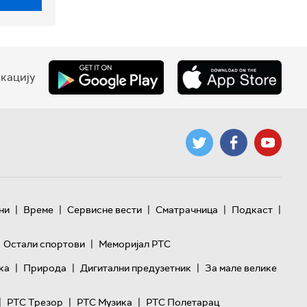
кацију
|
|
|
|
|
ни
Време
Сервисне вести
Сматрачница
Подкаст
|
Остали спортови
Меморијал РТС
|
|
|
ка
Природа
Дигитални предузетник
За мале велике
|
|
|
РТС Трезор
РТС Музика
РТС Полетарац