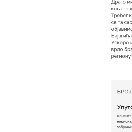
Драго ми
кога зна
Трећег к
се та са
објавим
Бајагића
Ускоро и
врло брз
региону"
БРОЈ
Упут
Коментар
национал
забрањен