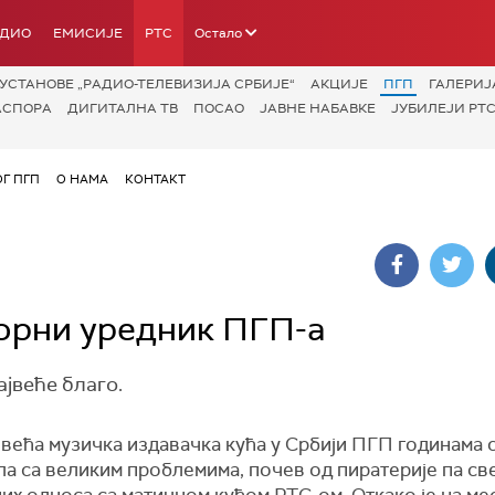
АДИО
ЕМИСИЈЕ
РТС
Остало
УСТАНОВЕ „РАДИО-ТЕЛЕВИЗИЈА СРБИЈЕ“
АКЦИЈЕ
ПГП
ГАЛЕРИЈ
АСПОРА
ДИГИТАЛНА ТВ
ПОСАО
ЈАВНЕ НАБАВКЕ
ЈУБИЛЕЈИ РТС
ОГ ПГП
О НАМА
КОНТАКТ
орни уредник ПГП-а
ајвеће благо.
већа музичка издавачка кућа у Србији ПГП годинама 
а са великим проблемима, почев од пиратерије па св
их односа са матичном кућом РТС-ом. Откако је на ме