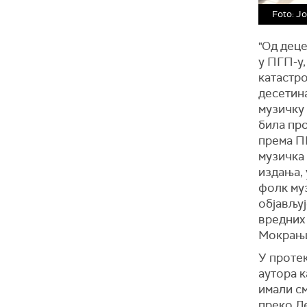
Foto: J
"Од дец
у ПГП-у,
катастро
десетина
музичку 
била пр
према ПГ
музичка
издања, 
фолк му
објављуј
вредних 
Мокрањц
У протек
аутора к
имали см
преко Ле