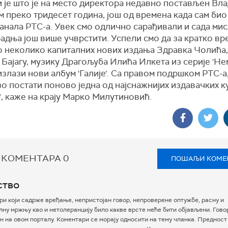
 је што је на место директора недавно постављен Вла
м преко тридесет година, још од времена када сам би
анала РТС-а. Увек смо одлично сарађивали и сада мис
радња још више учврстити. Успели смо да за кратко вр
о неколико капиталних нових издања Здравка Чолића
 Бајагу, музику Драгољуба Илића Илкета из серије 'Не
злази нови албум 'Галије'. Са правом подршком РТС-а
о постати поново једна од најснажнијих издавачких к
, каже на крају Марко Милутиновић.
 КОМЕНТАРА
0
ПОШАЉИ КОМЕ
ство
и који садрже вређање, непристојан говор, непроверене оптужбе, расну и
ну мржњу као и нетолеранцију било какве врсте неће бити објављени. Гово
 на овом порталу. Коментари се морају односити на тему чланка. Предност