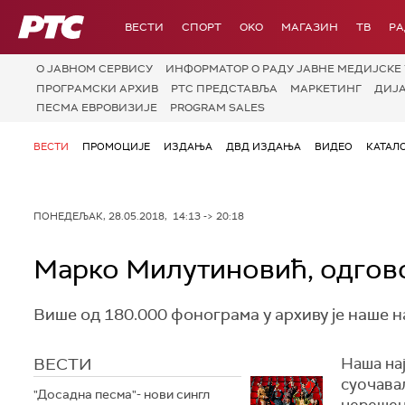
РТС
ВЕСТИ
СПОРТ
OKO
МАГАЗИН
ТВ
Р
О JАВНОМ СЕРВИСУ
ИНФОРМАТОР О РАДУ ЈАВНЕ МЕДИЈСКЕ 
ПРОГРАМСКИ АРХИВ
РТС ПРЕДСТАВЉА
МАРКЕТИНГ
ДИЈ
ПЕСМА ЕВРОВИЗИЈЕ
PROGRAM SALES
ВЕСТИ
ПРОМОЦИЈЕ
ИЗДАЊА
ДВД ИЗДАЊА
ВИДЕО
КАТАЛ
ПОНЕДЕЉАК, 28.05.2018, 14:13 -> 20:18
Марко Милутиновић, одгов
Више од 180.000 фонограма у архиву је наше н
ВЕСТИ
Наша нај
суочавал
"Досадна песма"- нови сингл
нерешен