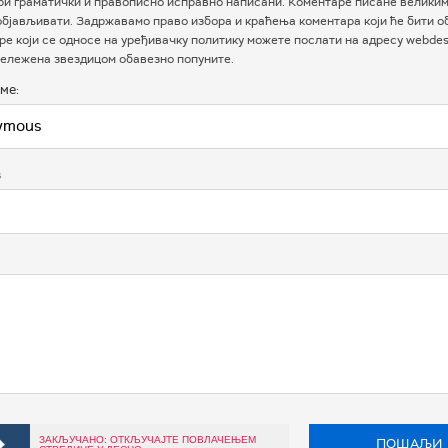
ри граматички и правописно исправно написани. Коментаре писане велики
бјављивати. Задржавамо право избора и краћења коментара који ће бити о
е који се односе на уређивачку политику можете послати на адресу webdesk
ележена звездицом обавезно попуните.
ме:
в
ЗАКЉУЧАНО: ОТКЉУЧАЈТЕ ПОВЛАЧЕЊЕМ
ПОШАЉИ