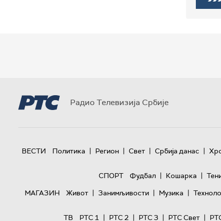
Радио Телевизија Србије
|
|
|
|
ВЕСТИ
Политика
Регион
Свет
Србија данас
Хр
|
|
СПОРТ
Фудбал
Кошарка
Тен
|
|
|
МАГАЗИН
Живот
Занимљивости
Музика
Техноло
|
|
|
|
ТВ
РТС 1
РТС 2
РТС 3
РТС Свет
РТ