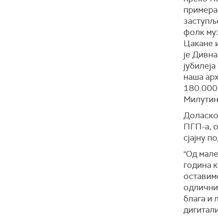
примерак
заступље
фолк му
Цакане 
је Дивна
јубилеја
наша арх
180.000 
Милутин
Доласко
ПГП-а, о
сјајну п
"Од мале
година к
оставимо
одлични
блага и 
дигитали