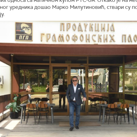
ног уредника дошао Марко Милутиновић, ствари су п
ју.