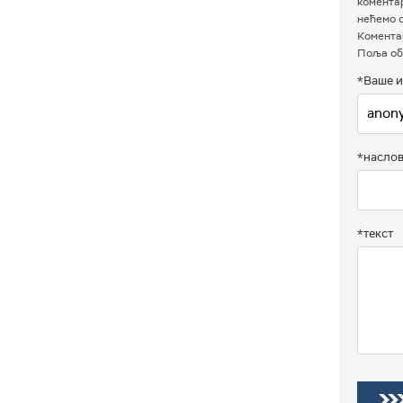
комента
нећемо о
Коментар
Поља об
*Ваше и
*насло
*текст