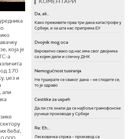
КОМЕНТАРИ
Da, ali...
 уредника
Како преживети прва три дана катастрофе у
ао
Србији, и за шта нас припрема ЕУ
лико
давачку
Dvojnik mog oca
е, која је
Вероватно свако од нас има свог двојника
ТС-а
са којим дели и сличну ДНК
азличита
 од 170
Nemogućnost tusiranja
у, џез и
Не туширате се сваког дана – не стидите се,
а
то је здраво
, али
ика
Cestitke za uspeh
Да ли сте знали да се најбоље грамофонске
ручице производе у Србији
узике
 сектору
Re: Eh...
х беба',
Лесковачка спржа – производ са
10.000