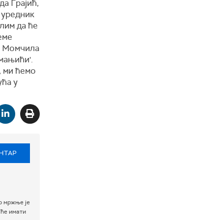
да Грајић,
о уредник
лим да ће
еме
, Момчила
мањићи'.
, ми ћемо
ућа у
НТАР
р мржње је
 ће имати