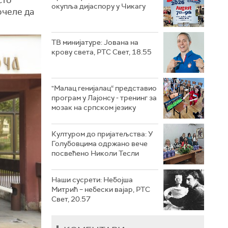
окупља дијаспору у Чикагу
очеле да
ТВ минијатуре: Јована на
крову света, РТС Свет, 18.55
"Малац генијалац“ представио
програм у Лајонсу - тренинг за
мозак на српском језику
Културом до пријатељства: У
Голубовцима одржано вече
посвећено Николи Тесли
Наши сусрети: Небојша
Митрић – небески вајар, РТС
Свет, 20.57