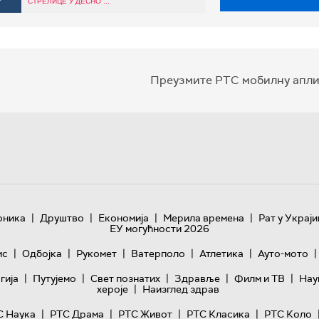
СТРЕЛИЦЕ У ДЕСНО ...
Преузмите РТС мобилну апли
|
|
|
|
оника
Друштво
Економија
Мерила времена
Рат у Украји
ЕУ могућности 2026
|
|
|
|
|
|
ис
Одбојка
Рукомет
Ватерполо
Атлетика
Ауто-мото
|
|
|
|
|
гијa
Путујемо
Свет познатих
Здравље
Филм и ТВ
Нау
|
хероје
Наизглед здрав
|
|
|
|
С Наука
РТС Драма
РТС Живот
РТС Класика
РТС Коло