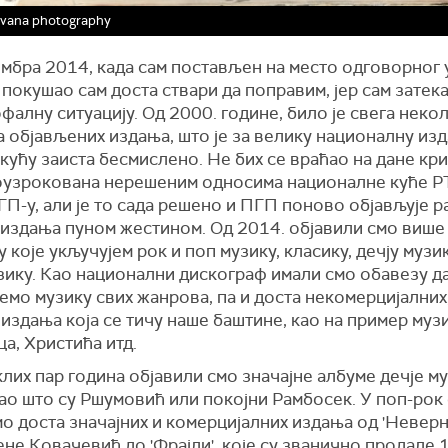
ovana photography
ембра 2014, када сам постављен на место одговорног
 покушао сам доста ствари да поправим, јер сам затек
фалну ситуацију. Од 2000. године, било је свега неко
 објављених издања, што је за велику националну из
кућу заиста бесмислено. Не бих се враћао на дане криз
оузрокована нерешеним односима националне куће Р
П-у, али је то сада решено и ПГП поново објављује р
 издања пуном жестином. Од 2014. објавили смо више
у које укључујем рок и поп музику, класику, дечју музик
зику. Као национални дискограф имали смо обавезу д
емо музику свих жанрова, па и доста некомерцијалних
издања која се тичу наше баштине, као на пример муз
а, Христића итд.
лих пар година објавили смо значајне албуме дечје м
ао што су Ршумовић или покојни Рамбосек. У поп-рок
о доста значајних и комерцијалних издања од 'Неверни
не Ковачевић до 'Фрајли', које су званично продале 