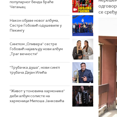
популарног бенда браће
одговор
Чегањац
се сређу
Након објаве новог албума,
Сестре Гобовић одушевиле у
Пекингу
Синглом „Оливера" сестре
Гобовић најављују нови албум
„Траг вечности"
"Трубачка душа", нови сингл
трубача Дејан Илића
"Живот у тоновима хармонике"
деби албум солисте на
хармоници Милоша Јанковића