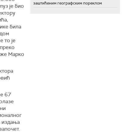
заштићеним географским пореклом
луз је био
ектору
ћа,
ике била
одом
е то је
 преко
каже Марко
ктора
овић
је 67
долазе
јни
ионалног
а издања
 започет.