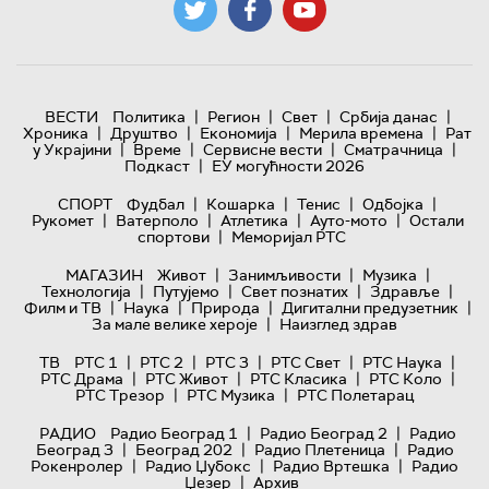
|
|
|
|
ВЕСТИ
Политика
Регион
Свет
Србија данас
|
|
|
|
Хроника
Друштво
Економија
Мерила времена
Рат
|
|
|
|
у Украјини
Време
Сервисне вести
Сматрачница
|
Подкаст
ЕУ могућности 2026
|
|
|
|
СПОРТ
Фудбал
Кошарка
Тенис
Одбојка
|
|
|
|
Рукомет
Ватерполо
Атлетика
Ауто-мото
Остали
|
спортови
Меморијал РТС
|
|
|
МАГАЗИН
Живот
Занимљивости
Музика
|
|
|
|
Технологијa
Путујемо
Свет познатих
Здравље
|
|
|
|
Филм и ТВ
Наука
Природа
Дигитални предузетник
|
За мале велике хероје
Наизглед здрав
|
|
|
|
|
ТВ
РТС 1
РТС 2
РТС 3
РТС Свет
РТС Наука
|
|
|
|
РТС Драма
РТС Живот
РТС Класика
РТС Коло
|
|
РТС Трезор
РТС Музика
РТС Полетарац
|
|
РАДИО
Радио Београд 1
Радио Београд 2
Радио
|
|
|
Београд 3
Београд 202
Радио Плетеница
Радио
|
|
|
Рокенролер
Радио Џубокс
Радио Вртешка
Радио
|
Џезер
Архив