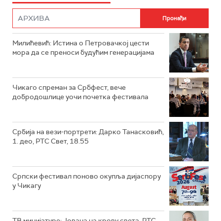
Милићевић: Истина о Петровачкој цести
мора да се преноси будућим генерацијама
Чикаго спреман за Србфест, вече
добродошлице уочи почетка фестивала
Србија на вези-портрети: Дарко Танасковић,
1. део, РТС Свет, 18.55
Српски фестивал поново окупља дијаспору
у Чикагу
ТВ минијатуре: Јована на крову света, РТС