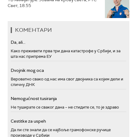
Свет, 18.55
КОМЕНТАРИ
Da, ali...
Како преживети прва три дана катастрофе у Србији, и за
шта нас припрема ЕУ
Dvojnik mog oca
Вероватно свако од нас има свог двојника са којим дели и
сличну ДНК
Nemogućnost tusiranja
Не туширате се сваког дана – не стидите се, то је здраво
Cestitke za uspeh
Да ли сте знали да се најбоље грамофонске ручице
производе у Србији