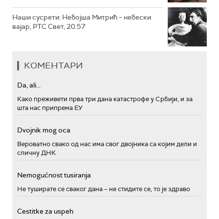
Наши сусрети: Небојша Митрић – небески
вајар, РТС Свет, 20.57
КОМЕНТАРИ
Da, ali...
Како преживети прва три дана катастрофе у Србији, и за
шта нас припрема ЕУ
Dvojnik mog oca
Вероватно свако од нас има свог двојника са којим дели и
сличну ДНК
Nemogućnost tusiranja
Не туширате се сваког дана – не стидите се, то је здраво
Cestitke za uspeh