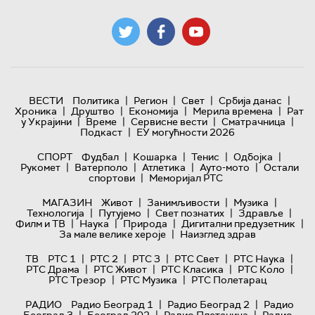
|
|
|
|
ВЕСТИ
Политика
Регион
Свет
Србија данас
|
|
|
|
Хроника
Друштво
Економија
Мерила времена
Рат
|
|
|
|
у Украјини
Време
Сервисне вести
Сматрачница
|
Подкаст
ЕУ могућности 2026
|
|
|
|
СПОРТ
Фудбал
Кошарка
Тенис
Одбојка
|
|
|
|
Рукомет
Ватерполо
Атлетика
Ауто-мото
Остали
|
спортови
Меморијал РТС
|
|
|
МАГАЗИН
Живот
Занимљивости
Музика
|
|
|
|
Технологијa
Путујемо
Свет познатих
Здравље
|
|
|
|
Филм и ТВ
Наука
Природа
Дигитални предузетник
|
За мале велике хероје
Наизглед здрав
|
|
|
|
|
ТВ
РТС 1
РТС 2
РТС 3
РТС Свет
РТС Наука
|
|
|
|
РТС Драма
РТС Живот
РТС Класика
РТС Коло
|
|
РТС Трезор
РТС Музика
РТС Полетарац
|
|
РАДИО
Радио Београд 1
Радио Београд 2
Радио