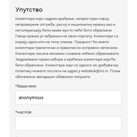
Упутство
Коментари који садрже вређање, непристојан говор,
непроверене оптужбе, расну и националну мржњу као и
нетолеранцију било какве врсте неће бити објављени.
Говор мржње је забрањен на овом порталу. Коментари се
морају односити на тему чланка. Предност ће имати
коментари граматички и правописно исправно написани.
Коментаре писане великим словима нећемо објављивати.
Задржавамо право избора и краћења коментара који ће
бити објављени. Коментаре који се односе на уређивачку
политику можете послати на адресу webdesk@rts.rs. Поља
обележена звездицом обавезно попуните.
*Ваше име:
*наслов