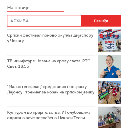
Најновије
Српски фестивал поново окупља дијаспору
у Чикагу
ТВ минијатуре: Јована на крову света, РТС
Свет, 18.55
"Малац генијалац“ представио програм у
Лајонсу - тренинг за мозак на српском језику
Културом до пријатељства: У Голубовцима
одржано вече посвећено Николи Тесли