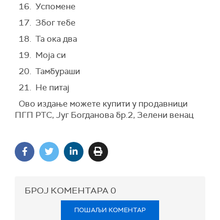
16. Успомене
17. Због тебе
18. Та ока два
19. Моја си
20. Тамбураши
21. Не питај
Ово издање можете купити у продавници
ПГП РТС, Југ Богданова бр.2, Зелени венац
БРОЈ КОМЕНТАРА
0
ПОШАЉИ КОМЕНТАР