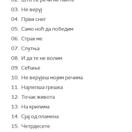
03. Не веруј
04. Први снег
05. Само ноћ да победим
06. Страх ме
07. Слутња
08. И да те не волим
09. Сећање
10. Не верујеш мојим речима
11. Најлепша грешка
12. Точак живота
13. На крилима
14. Сјај од пламена
15. Четрдесете