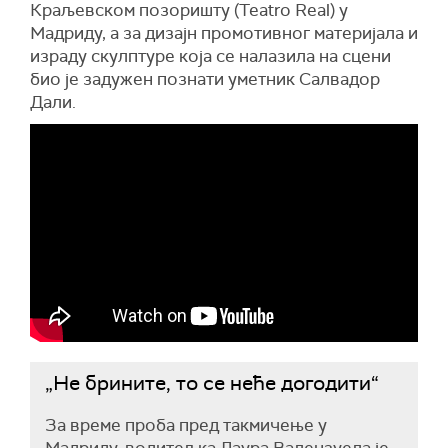
Краљевском позоришту (Teatro Real) у
Мадриду, а за дизајн промотивног материјала и
израду скулптуре која се налазила на сцени
био је задужен познати уметник Салвадор
Дали.
„Не брините, то се неће догодити“
За време проба пред такмичење у