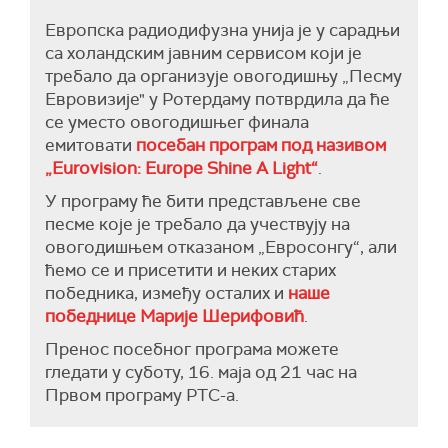
Европска радиодифузна унија је у сарадњи
са холандским јавним сервисом који је
требало да организује овогодишњу „Песму
Евровизије" у Ротердаму потврдила да ће
се уместо овогодишњег финала
емитовати
посебан програм под називом
„Eurovision: Europe Shine A Light“
.
У програму ће бити представљене све
песме које је требало да учествују на
овогодишњем отказаном „Евросонгу“, али
ћемо се и присетити и неких старих
победника, између осталих и
наше
победнице Марије Шерифовић
.
Пренос посебног програма можете
гледати у суботу, 16. маја од 21 час на
Првом програму РТС-а.