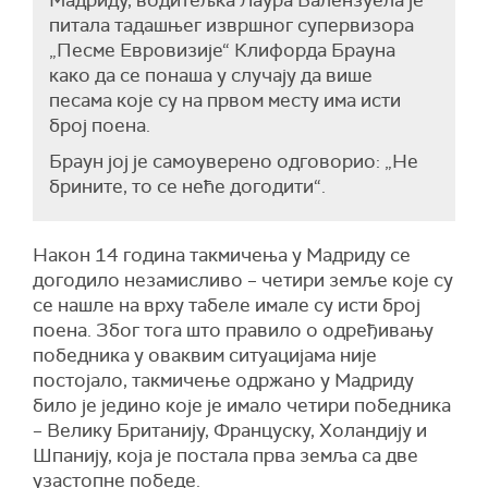
Мадриду, водитељка Лаура Валензуела је
питала тадашњег извршног супервизора
„Песме Евровизије“ Клифорда Брауна
како да се понаша у случају да више
песама које су на првом месту има исти
број поена.
Браун јој је самоуверено одговорио: „Не
брините, то се неће догодити“.
Након 14 година такмичења у Мадриду се
догодило незамисливо – четири земље које су
се нашле на врху табеле имале су исти број
поена. Због тога што правило о одређивању
победника у оваквим ситуацијама није
постојало, такмичење одржано у Мадриду
било је једино које је имало четири победника
– Велику Британију, Француску, Холандију и
Шпанију, која је постала прва земља са две
узастопне победе.