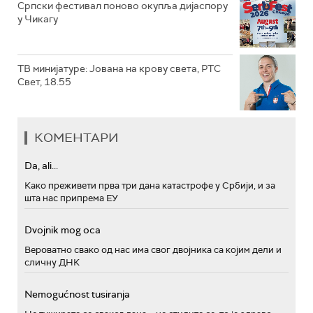
Српски фестивал поново окупља дијаспору
у Чикагу
ТВ минијатуре: Јована на крову света, РТС
Свет, 18.55
КОМЕНТАРИ
Da, ali...
Како преживети прва три дана катастрофе у Србији, и за
шта нас припрема ЕУ
Dvojnik mog oca
Вероватно свако од нас има свог двојника са којим дели и
сличну ДНК
Nemogućnost tusiranja