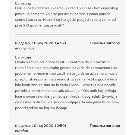
Eurosong
Dok je jos bio festival pjesme i podjedjivalo se i bez engleskog
jezika i pjesmama koje se jos uvijek pamte. Danas parada
scene i zastava. Moze li se iko sjetiti pobjednicke pjesme od
prije 2-3 godine i zapjevusiti?
(недеља, 10.мај.2020 14:52)
Пошаљи одговор
anonymous
Evrovizija
Hvala Vam na odličnom tekstu. Smatram da je Evrovizija
takmičenje koje nas svake godine navede da zaboravimo i na
probleme i stresove i bar za tih nedelju dana uživamo u muzici
iz različitih regiona i neizvesnosti glasanja, koliko god nekada
bilo konfuzno. Mislim da bi sada Evropi Evrovizija bila najviše
potrebna, obzirom na nastalu situaciju. 99% onih koji pričaju
loše o ovom takmičenju nisu ga nikada ni pogledali. Evrovizija
će nastaviti da živi, da se unapredjuje i da mnogima bude onaj
period godine na koji svi čekaju.
(недеља, 10.мај.2020 10:50)
Пошаљи одговор
eurofan