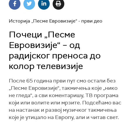
Историја „Песме Евровизије“ - први део
Почеци „Песме
Евровизије“ – од
радијског преноса до
колор телевизије
После 65 година први пут смо остали без
„Песме Евровизије“, такмичења које „нико
не гледа“, а сви коментаришу, ТВ програма
који или волите или мрзите. Подсећамо вас
на настанак и развој музичког такмичења
које је утицало на Европу, али и читав свет.