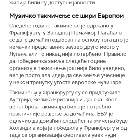
жирија били су доступни јавности.
Музичко такмичење се шири Европом
Следеће године такмичење је одржано у
Франкфурту, у Западној Немачкој. Нагађало
се да је домаћин одабран на основу тога што је
немачки представник заузео друго место у
Лугану, али то никад није потврђено. Правило
да победничка земља следеће године
организује такмичење још није било уведено,
већ је постојала идеја да све земље учеснице
у неком тренутку угосте европске музичаре.
Такмичењу у Франкфурту су се придружиле
Аустрија, Велика Британија и Данска. Због
већег броја такмичара било је потребно
практичније решење за домаћина. ЕБУ је
одлучио да домаћин следећег такмичења буде
Холандија која је победила у Франкфурту и од
тада се организација фестивала увек нуди