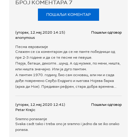
БРОЈ КОМЕНТАРА
7
ПОШАЉИ КОМЕНТАР
(уторак, 12.мај.2020 14:15)
Пошаљи одговор
anonymous
Песма евровизије
Слажем се са коментаром да се не памте победници од
пре 2-3 године и да се те песме не певуше.
Перја, батаци, деколте...шунд. А од музике, по мени, ништа,
или ништа значајно. Или ја дуго памтим.
А памтим 1970. годину, био сам основац, али ми и сада
дође повремено Серђо Ендриго и његова Нојева барка
(арка ди Ное). Предиван рефрен, стара добра времена...
(уторак, 12.мај.2020 12:41)
Пошаљи одговор
Petar Krajic
Sramno ponasanje
Svaka cadt tako i treba ono je sramno i jadno da se iko onako
ponasa.