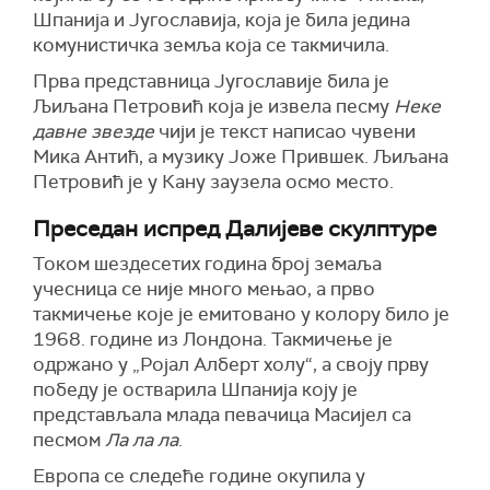
Шпанија и Југославија, која је била једина
комунистичка земља која се такмичила.
Прва представница Југославије била је
Љиљана Петровић која је извела песму
Неке
давне звезде
чији је текст написао чувени
Мика Антић, а музику Јоже Прившек. Љиљана
Петровић је у Кану заузела осмо место.
Преседан испред Далијеве скулптуре
Током шездесетих година број земаља
учесница се није много мењао, а прво
такмичење које је емитовано у колору било је
1968. године из Лондона. Такмичење је
одржано у „Ројал Алберт холу“, а своју прву
победу је остварила Шпанија коју је
представљала млада певачица Масијел са
песмом
Ла ла ла
.
Европа се следеће године окупила у