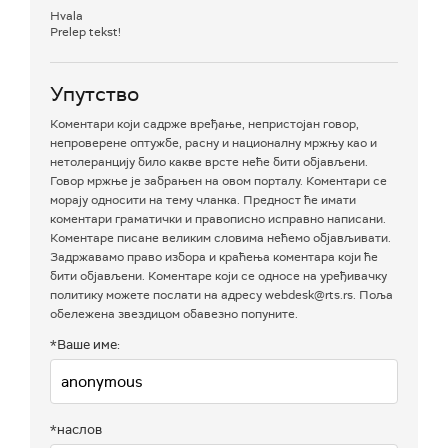
Hvala
Prelep tekst!
Упутство
Коментари који садрже вређање, непристојан говор,
непроверене оптужбе, расну и националну мржњу као и
нетолеранцију било какве врсте неће бити објављени.
Говор мржње је забрањен на овом порталу. Коментари се
морају односити на тему чланка. Предност ће имати
коментари граматички и правописно исправно написани.
Коментаре писане великим словима нећемо објављивати.
Задржавамо право избора и краћења коментара који ће
бити објављени. Коментаре који се односе на уређивачку
политику можете послати на адресу webdesk@rts.rs. Поља
обележена звездицом обавезно попуните.
*Ваше име:
*наслов