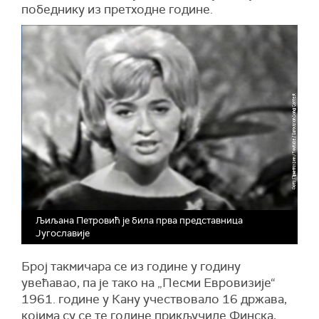
победнику из претходне године.
Љиљана Петровић је била прва представница
Југославије
Број такмичара се из године у годину
увећавао, па је тако на „Песми Евровизије“
1961. године у Кану учествовало 16 држава,
којима су се те године прикључиле Финска,