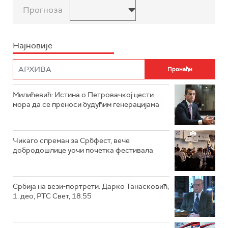
Прогноза
Најновије
Милићевић: Истина о Петровачкој цести
мора да се преноси будућим генерацијама
Чикаго спреман за Србфест, вече
добродошлице уочи почетка фестивала
Србија на вези-портрети: Дарко Танасковић,
1. део, РТС Свет, 18.55