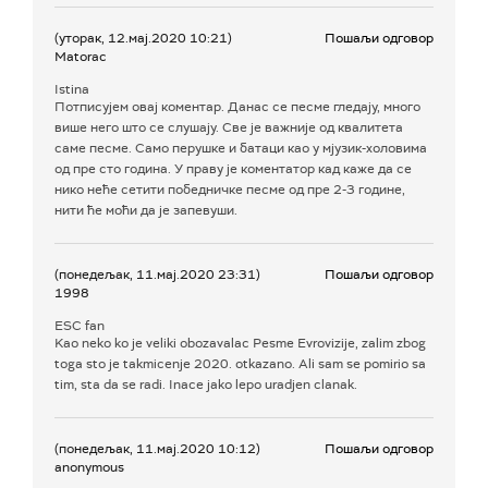
(уторак, 12.мај.2020 10:21)
Пошаљи одговор
Matorac
Istina
Потписујем овај коментар. Данас се песме гледају, много
више него што се слушају. Све је важније од квалитета
саме песме. Само перушке и батаци као у мјузик-холовима
од пре сто година. У праву је коментатор кад каже да се
нико неће сетити победничке песме од пре 2-3 године,
нити ће моћи да је запевуши.
(понедељак, 11.мај.2020 23:31)
Пошаљи одговор
1998
ESC fan
Kao neko ko je veliki obozavalac Pesme Evrovizije, zalim zbog
toga sto je takmicenje 2020. otkazano. Ali sam se pomirio sa
tim, sta da se radi. Inace jako lepo uradjen clanak.
(понедељак, 11.мај.2020 10:12)
Пошаљи одговор
anonymous