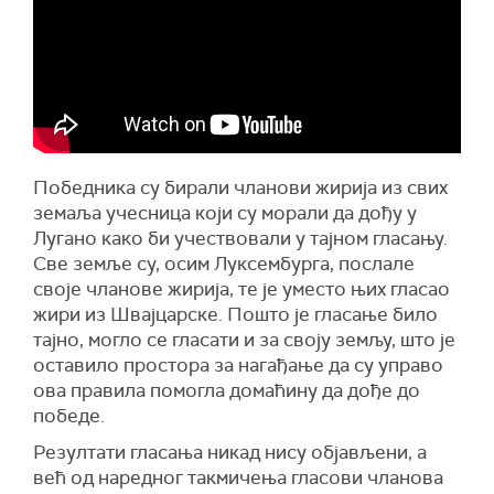
Победника су бирали чланови жирија из свих
земаља учесница који су морали да дођу у
Лугано како би учествовали у тајном гласању.
Све земље су, осим Луксембурга, послале
своје чланове жирија, те је уместо њих гласао
жири из Швајцарске. Пошто је гласање било
тајно, могло се гласати и за своју земљу, што је
оставило простора за нагађање да су управо
ова правила помогла домаћину да дође до
победе.
Резултати гласања никад нису објављени, а
већ од наредног такмичења гласови чланова