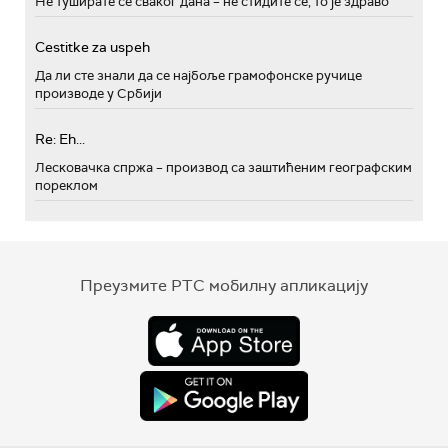
Не туширате се сваког дана – не стидите се, то је здраво
Cestitke za uspeh
Да ли сте знали да се најбоље грамофонске ручице
производе у Србији
Re: Eh...
Лесковачка спржа – производ са заштићеним географским
пореклом
Преузмите РТС мобилну апликацију