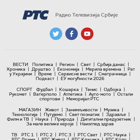
Радио Телевизија Србије
|
|
|
|
ВЕСТИ
Политика
Регион
Свет
Србија данас
|
|
|
|
Хроника
Друштво
Економија
Мерила времена
Рат
|
|
|
|
у Украјини
Време
Сервисне вести
Сматрачница
|
Подкаст
ЕУ могућности 2026
|
|
|
|
СПОРТ
Фудбал
Кошарка
Тенис
Одбојка
|
|
|
|
Рукомет
Ватерполо
Атлетика
Ауто-мото
Остали
|
спортови
Меморијал РТС
|
|
|
МАГАЗИН
Живот
Занимљивости
Музика
|
|
|
|
Технологијa
Путујемо
Свет познатих
Здравље
|
|
|
|
Филм и ТВ
Наука
Природа
Дигитални предузетник
|
За мале велике хероје
Наизглед здрав
|
|
|
|
|
ТВ
РТС 1
РТС 2
РТС 3
РТС Свет
РТС Наука
|
|
|
|
РТС Драма
РТС Живот
РТС Класика
РТС Коло