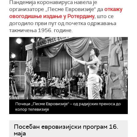
Пандемија коронавируса навела је
организаторе „Песме Евровизије“ да
откажу
овогодишње издање у Ротердаму
, што се
догодило први пут од почетка одржавања
такмичења 1956. године.
Почеци „Песме Евровизије“ – од радијских преноса до
колор телевизије
Посебан евровизијски програм 16.
маја