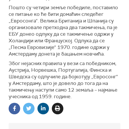
Пошто су четири земље победиле, поставило
се питање ко ће бити домаћин следећег
„Евросонга“. Велика Британија и Шпанија су
организовале претходна два такмичења, па је
ЕБУ донео одлуку да се такмичење одржи у
Холандији или Француској. Одлука да се
„Песма Евровизије“ 1970. године одржи у
Амстердаму донета је бацањем новчића.
Због нејасних правила у вези са победником,
Аустрија, Норвешка, Португалија, Финска и
Шведска су одлучиле да бојкотују „Евросонг“
у Амстердаму, што је довело до тога да на
такмичењу наступи само 12 земаља – најмање
учесника од 1959. године.