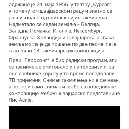
одржано је 24. маја 1956. у театру „Курсал“
у поменутом швајцарском граду и знатно се
разликовало од свих каснијих такмичења.
Надметало се седам земаља – Белгија,
Западна Немачка, Италија, Луксембург,
Француска, Холандија и Швајцарска, а свака
земља могла је да пошаље по две песме, па је
тако било 14 такмичарских композиција.
Први „Евросонг“ је био радијски програм, али
се такмичење емитовало и на телевизији, за
оне срећнике који су у то време поседовали
ТВ пријемник. Снимак такмичења није сачуван,
а постоји само снимак извођења победничке
композиције
Refrain
, швајцарске представнице
Лис Асије.