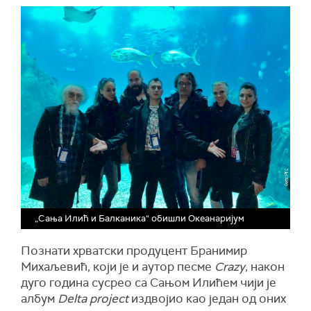
„Сања Илић и Балканика“ обишли Океанаријум
Познати хрватски продуцент Бранимир
Михаљевић, који је и аутор песме
Crazy
, након
дуго година сусрео са Сањом Илићем чији је
албум
Delta project
издвојио као један од оних