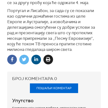
се за другу пробу која ће одржати 4. маја.
Португал и Лисабон, за сада су се показали
као одлични домаћини гостима из целе
Европе и Аустралије, а извођачима и
делегацијама омогућени су добри услови за
рад и презентацију свега што су протеклих
месеци припремали за „Песму Евровизије“,
коју ће током ТВ преноса пратити стотине
милиона гледалаца широм света.
БРОЈ КОМЕНТАРА
0
ПОШАЉИ КОМЕНТАР
Упутство
Коментари који садрже вређање, непристојан говор,