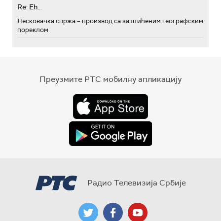
Re: Eh...
Лесковачка спржа – производ са заштићеним географским
пореклом
Преузмите РТС мобилну апликацију
Радио Телевизија Србије