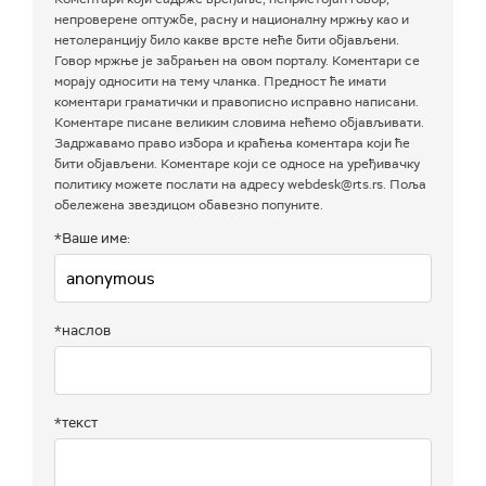
непроверене оптужбе, расну и националну мржњу као и
нетолеранцију било какве врсте неће бити објављени.
Говор мржње је забрањен на овом порталу. Коментари се
морају односити на тему чланка. Предност ће имати
коментари граматички и правописно исправно написани.
Коментаре писане великим словима нећемо објављивати.
Задржавамо право избора и краћења коментара који ће
бити објављени. Коментаре који се односе на уређивачку
политику можете послати на адресу webdesk@rts.rs. Поља
обележена звездицом обавезно попуните.
*Ваше име:
*наслов
*текст