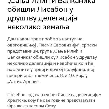
„Сања Илић и Балканика“
обишли Лисабон у
друштву делегација
неколико земаља
Дан након прве пробе за наступ на
овогодишњој „Песми Евровизији“, српски
представници, група „Сања Илић и
Балканика“ обишли су Лисабон у друштву
неколико делегација и извођача који ће
наступити у првој и другој полуфиналној
вечери овог такмичења, 8. и 10. маја у
„Алтис Арени“.
Посебно срдачан сусрет био је са делегацијом
Хрватске, коју ће ове године представљати
Франка са песмом
Crazy
.