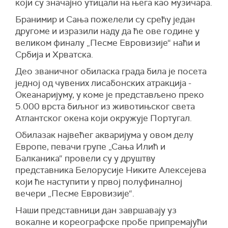
који су значајно утицали на њега као музичара.
Бранимир и Сања пожелели су срећу један
другоме и изразили наду да ће ове године у
великом финалу „Песме Евровизије“ наћи и
Србија и Хрватска.
Део званичног обиласка града била је посета
једној од чувених лисабонских атракција -
Океанаријуму, у коме је представљено преко
5.000 врста биљног из животињског света
Атлантског окена који окружује Португал.
Обилазак највећег акваријума у овом делу
Европе, певачи групе „Сања Илић и
Балканикa“ провели су у друштву
представника Белорусије Никите Алексејева
који ће наступити у првој полуфиналној
вечери „Песме Евровизије“.
Наши представници дан завршавају уз
вокалне и кореографске пробе припремајући