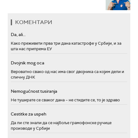
КОМЕНТАРИ
Da, ali...
Како преживети прва три дана катастрофе у Србији, и за
шта нас припрема ЕУ
Dvojnik mog oca
Вероватно свако од нас има свог двојника са којим дели и
сличну ДНК
Nemogućnost tusiranja
Не туширате се сваког дана – не стидите се, то је здраво
Cestitke za uspeh
Да ли сте знали да се најбоље грамофонске ручице
производе у Србији