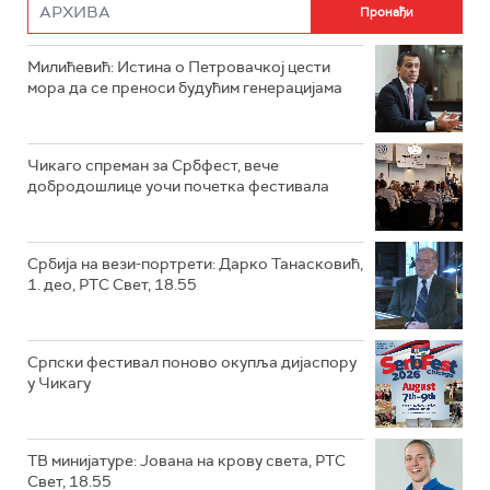
Милићевић: Истина о Петровачкој цести
мора да се преноси будућим генерацијама
Чикаго спреман за Србфест, вече
добродошлице уочи почетка фестивала
Србија на вези-портрети: Дарко Танасковић,
1. део, РТС Свет, 18.55
Српски фестивал поново окупља дијаспору
у Чикагу
ТВ минијатуре: Јована на крову света, РТС
Свет, 18.55