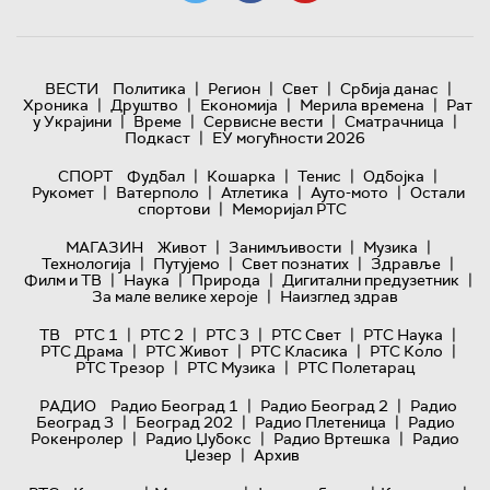
|
|
|
|
ВЕСТИ
Политика
Регион
Свет
Србија данас
|
|
|
|
Хроника
Друштво
Економија
Мерила времена
Рат
|
|
|
|
у Украјини
Време
Сервисне вести
Сматрачница
|
Подкаст
ЕУ могућности 2026
|
|
|
|
СПОРТ
Фудбал
Кошарка
Тенис
Одбојка
|
|
|
|
Рукомет
Ватерполо
Атлетика
Ауто-мото
Остали
|
спортови
Меморијал РТС
|
|
|
МАГАЗИН
Живот
Занимљивости
Музика
|
|
|
|
Технологијa
Путујемо
Свет познатих
Здравље
|
|
|
|
Филм и ТВ
Наука
Природа
Дигитални предузетник
|
За мале велике хероје
Наизглед здрав
|
|
|
|
|
ТВ
РТС 1
РТС 2
РТС 3
РТС Свет
РТС Наука
|
|
|
|
РТС Драма
РТС Живот
РТС Класика
РТС Коло
|
|
РТС Трезор
РТС Музика
РТС Полетарац
|
|
РАДИО
Радио Београд 1
Радио Београд 2
Радио
|
|
|
Београд 3
Београд 202
Радио Плетеница
Радио
|
|
|
Рокенролер
Радио Џубокс
Радио Вртешка
Радио
|
Џезер
Архив