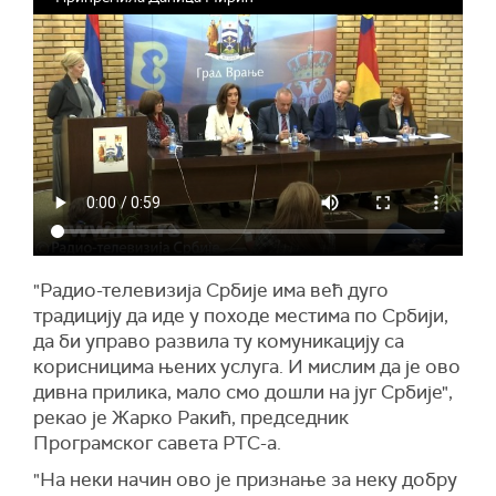
"Радио-телевизија Србије има већ дуго
традицију да иде у походе местима по Србији,
да би управо развила ту комуникацију са
корисницима њених услуга. И мислим да је ово
дивна прилика, мало смо дошли на југ Србије",
рекао је Жарко Ракић, председник
Програмског савета РТС-а.
"На неки начин ово је признање за неку добру