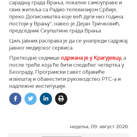
сарадњу града Врања, локалне самоуправе и
свих житеља са Радио-телевизијом Србије,
преко Дописништва које већ дуги низ година
постоји у Врању", навео је Дејан Тричковић,
председник Скупштине града Врања.
Циљ јавних расправа је да се унапреди садржај
јавног медијског сервиса.
Претходне седмице
одржана је у Крагујевцу
,
а
после треће која ће бити следећег четвртка у
Београду, Програмски савет објавиће
извештај и обавестити руководство РТС-а и
надлежне институције.
недеља, 09. август 2026.