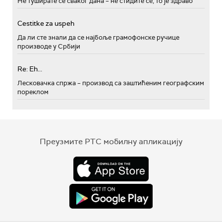
Не туширате се сваког дана – не стидите се, то је здраво
Cestitke za uspeh
Да ли сте знали да се најбоље грамофонске ручице
производе у Србији
Re: Eh...
Лесковачка спржа – производ са заштићеним географским
пореклом
Преузмите РТС мобилну апликацију