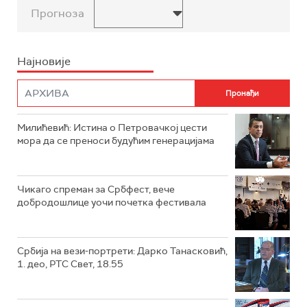
Прогноза
Најновије
Милићевић: Истина о Петровачкој цести
мора да се преноси будућим генерацијама
Чикаго спреман за Србфест, вече
добродошлице уочи почетка фестивала
Србија на вези-портрети: Дарко Танасковић,
1. део, РТС Свет, 18.55