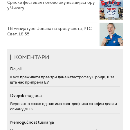
Српски фестивал поново окупља дијаспору
у Чикагу
ТВ минијатуре: Јована на крову света, РТС
Свет, 18.55
КОМЕНТАРИ
Da, ali...
Како преживети прва три дана катастрофе у Србији, и за
шта нас припрема ЕУ
Dvojnik mog oca
Вероватно свако од нас има свог двојника са којим дели и
сличну ДНК
Nemogućnost tusiranja