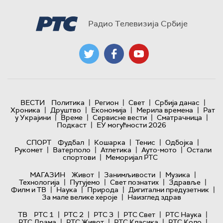
Радио Телевизија Србије
|
|
|
|
ВЕСТИ
Политика
Регион
Свет
Србија данас
|
|
|
|
Хроника
Друштво
Економија
Мерила времена
Рат
|
|
|
|
у Украјини
Време
Сервисне вести
Сматрачница
|
Подкаст
ЕУ могућности 2026
|
|
|
|
СПОРТ
Фудбал
Кошарка
Тенис
Одбојка
|
|
|
|
Рукомет
Ватерполо
Атлетика
Ауто-мото
Остали
|
спортови
Меморијал РТС
|
|
|
МАГАЗИН
Живот
Занимљивости
Музика
|
|
|
|
Технологијa
Путујемо
Свет познатих
Здравље
|
|
|
|
Филм и ТВ
Наука
Природа
Дигитални предузетник
|
За мале велике хероје
Наизглед здрав
|
|
|
|
|
ТВ
РТС 1
РТС 2
РТС 3
РТС Свет
РТС Наука
|
|
|
|
РТС Драма
РТС Живот
РТС Класика
РТС Коло