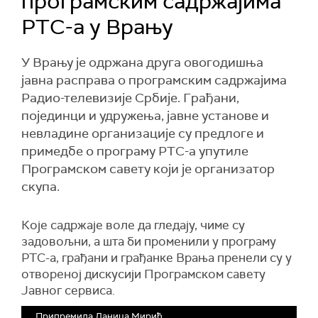
програмским садржајима
РТС-а у Врању
У Врању је одржана друга овогодишња
јавна расправа о програмским садржајима
Радио-телевизије Србије. Грађани,
појединци и удружења, јавне установе и
невладине организације су предлоге и
примедбе о програму РТС-а упутиле
Програмском савету који је организатор
скупа.
Које садржаје воле да гледају, чиме су
задовољни, а шта би променили у програму
РТС-а, грађани и грађанке Врања пренели су у
отвореној дискусији Програмском савету
Јавног сервиса.
Припремила Даница Мирић