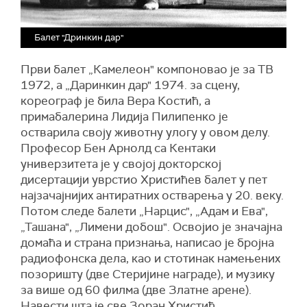
Балет "Дринкин дар"
Први балет „Камелеон" компоновао је за ТВ
1972, а „Даринкин дар" 1974. за сцену,
кореограф је била Вера Костић, а
примабалерина Лидија Пилипенко је
остварила своју животну улогу у овом делу.
Професор Бен Арнолд са Кентаки
универзитета је у својој докторској
дисертацији уврстио Христићев балет у пет
најзачајнијих антиратних остварења у 20. веку.
Потом следе балети „Нарцис", „Адам и Ева",
„Ташана", „Лимени добош". Освојио је значајна
домаћа и страна признања, написао је бројна
радиофонска дела, као и стотинак намењених
позоришту (две Стеријине награде), и музику
за више од 60 филма (две Златне арене).
Навести шта је све Зоран Христић