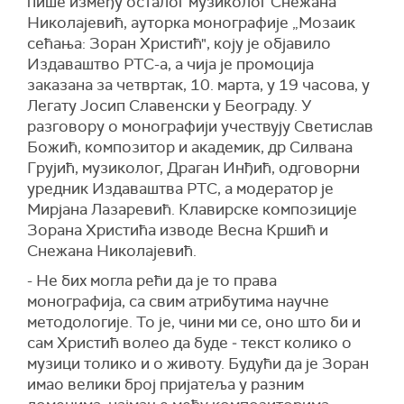
пише између осталог музиколог Снежана
Николајевић, ауторка монографије „Мозаик
сећања: Зоран Христић", коју је објавило
Издаваштво РТС-а, а чија је промоција
заказана за четвртак, 10. марта, у 19 часова, у
Легату Јосип Славенски у Београду. У
разговору о монографији учествују Светислaв
Божић, композитор и академик, др Силвана
Грујић, музиколог, Драган Инђић, одговорни
уредник Издаваштва РТС, а модератор је
Мирјана Лазаревић. Клавирске композиције
Зорана Христића изводе Весна Кршић и
Снежана Николајевић.
- Не бих могла рећи да је то права
монографија, са свим атрибутима научне
методологије. То је, чини ми се, оно што би и
сам Христић волео да буде ‒ текст колико о
музици толико и о животу. Будући да је Зоран
имао велики број пријатеља у разним