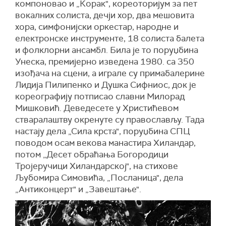
компоновао и „Корак", кореоторијум за пет
вокалних солиста, дечји хор, два мешовита
хора, симфонијски оркестар, народне и
електронске инструменте, 18 солиста балета
и фолклорни ансамбл. Била је то поруџбина
Унеска, премијерно изведена 1980. са 350
изођача на сцени, а играле су примабалерине
Лидија Пилипенко и Душка Сифниос, док је
кореографију потписао славни Милорад
Мишковић. Деведесете у Христићевом
стваралаштву окренуте су православљу. Тада
настају дела „Сила крста", поруџбина СПЦ
поводом осам векова манастира Хиландар,
потом „Десет обраћања Богородици
Тројеручици Хиландарској", на стихове
Љубомира Симовића, „Посланица", дела
„Антиконцерт" и „Завештање".