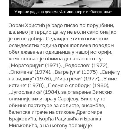
У време рада на делима "Антиконцерт" и "Завештање"
Зоран Христић је радо писао по поруџбини,
шаљиво је тврдио да њу не воли само онај ко
је ни не добија. Седамдесетих и почетком
осамдесетих година прошлог века поводом
обележавања годишњица у нашој историји,
компоновао је обимна дела као што су:
„Мораторијум" (1971), „Родослов" (1972),
„Опомена" (1974), „Ватре јула" (1975), „Свијету
на видику" (1976), „Мира речи" (1977), „У име
истине" (1978), „Песме о слободи" (1980),
„Југославика" (1984), за отварање Зимских
олимпијских игара у Сарајеву. Биле су то
обимне партитуре за солисте, ансамбле,
балетске играче на стихове Драгомира
Брајковића, Ђорђа Радишића и Бранка
Миљковића, а на његову поезију је