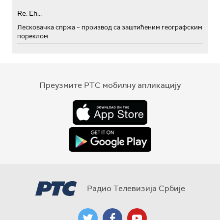
Re: Eh...
Лесковачка спржа – производ са заштићеним географским
пореклом
Преузмите РТС мобилну апликацију
Радио Телевизија Србије