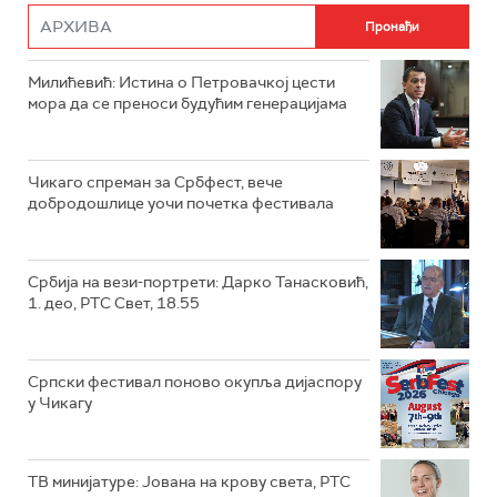
Милићевић: Истина о Петровачкој цести
мора да се преноси будућим генерацијама
Чикаго спреман за Србфест, вече
добродошлице уочи почетка фестивала
Србија на вези-портрети: Дарко Танасковић,
1. део, РТС Свет, 18.55
Српски фестивал поново окупља дијаспору
у Чикагу
ТВ минијатуре: Јована на крову света, РТС