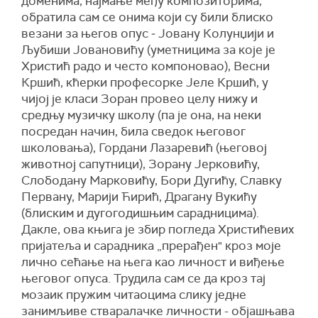
доменима, најмање међу композиторима,
обратила сам се онима који су били блиско
везани за његов опус ‒ Јовану Колунџији и
Љубиши Јовановићу (уметницима за које је
Христић радо и често компоновао), Весни
Кршић, кћерки професорке Јеле Кршић, у
чијој је класи Зоран провео целу нижу и
средњу музичку школу (па је она, на неки
посредан начин, била сведок његовог
школовања), Гордани Лазаревић (његовој
животној сапутници), Зорану Јерковићу,
Слободану Марковићу, Бори Дугићу, Славку
Первану, Марији Ћирић, Драгану Вукићу
(блиским и дугогодишњим сарадницима).
Дакле, ова књига је збир погледа Христићевих
пријатеља и сарадника „прерађен" кроз моје
лично сећање на њега као личност и виђење
његовог опуса. Трудила сам се да кроз тај
мозаик пружим читаоцима слику једне
занимљиве стваралачке личности - објашњава