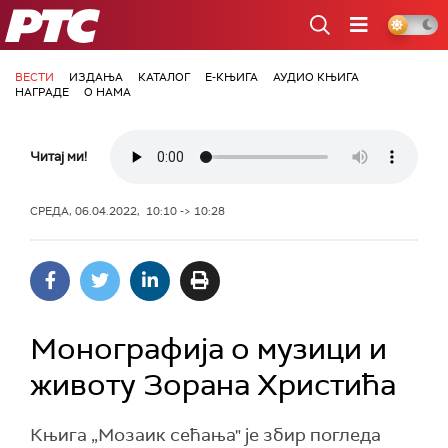
РТС
ВЕСТИ
ИЗДАЊА
КАТАЛОГ
Е-КЊИГА
АУДИО КЊИГА
НАГРАДЕ
О НАМА
Читај ми!
СРЕДА, 06.04.2022, 10:10 -> 10:28
Монографија о музици и
животу Зорана Христића
Књига „Мозаик сећања" је збир погледа