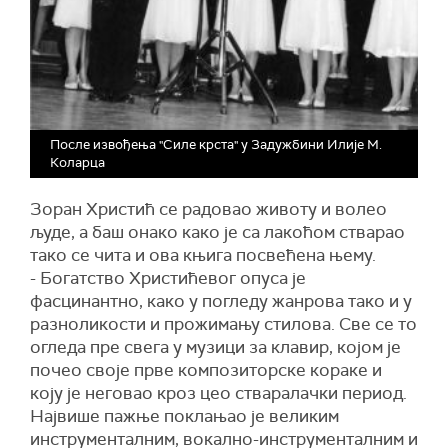
После извођења "Силе крста" у Задужбини Илије М.
Коларца
Зоран Христић се радовао животу и волео
људе, а баш онако како је са лакоћом стварао
тако се чита и ова књига посвећена њему.
- Богатство Христићевог опуса је
фасцинантно, како у погледу жанрова тако и у
разноликости и прожимању стилова. Све се то
огледа пре свега у музици за клавир, којом је
почео своје прве композиторске кораке и
коју је неговао кроз цео стваралачки период.
Највише пажње поклањао је великим
инструменталним, вокално-инструменталним и