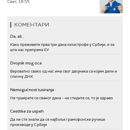
Свет, 18.55
КОМЕНТАРИ
Da, ali...
Како преживети прва три дана катастрофе у Србији, и за
шта нас припрема ЕУ
Dvojnik mog oca
Вероватно свако од нас има свог двојника са којим дели и
сличну ДНК
Nemogućnost tusiranja
Не туширате се сваког дана – не стидите се, то је здраво
Cestitke za uspeh
Да ли сте знали да се најбоље грамофонске ручице
производе у Србији