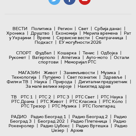
|
|
|
|
ВЕСТИ
Политика
Регион
Свет
Србија данас
|
|
|
|
Хроника
Друштво
Економија
Мерила времена
Рат
|
|
|
|
у Украјини
Време
Сервисне вести
Сматрачница
|
Подкаст
ЕУ могућности 2026
|
|
|
|
СПОРТ
Фудбал
Кошарка
Тенис
Одбојка
|
|
|
|
Рукомет
Ватерполо
Атлетика
Ауто-мото
Остали
|
спортови
Меморијал РТС
|
|
|
МАГАЗИН
Живот
Занимљивости
Музика
|
|
|
|
Технологијa
Путујемо
Свет познатих
Здравље
|
|
|
|
Филм и ТВ
Наука
Природа
Дигитални предузетник
|
За мале велике хероје
Наизглед здрав
|
|
|
|
|
ТВ
РТС 1
РТС 2
РТС 3
РТС Свет
РТС Наука
|
|
|
|
РТС Драма
РТС Живот
РТС Класика
РТС Коло
|
|
РТС Трезор
РТС Музика
РТС Полетарац
|
|
РАДИО
Радио Београд 1
Радио Београд 2
Радио
|
|
|
Београд 3
Београд 202
Радио Плетеница
Радио
|
|
|
Рокенролер
Радио Џубокс
Радио Вртешка
Радио
|
Џезер
Архив