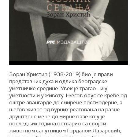
Зоран Христић (1938‒2019) био је прави
представник духа и одлика београдске
уметничке средине. Увек је трагао - и у
уметности и у животу. Његов опус се креће од
оштре авангарде до смирене постмодерне, а
његов живот од бурних реаговања на разне
друштвене мене до мирне оазе коју је
последњих година остварио са својом
животном сапутницом Горданом Лазаревић,