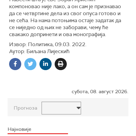
компоновао није лако, а он сам је признавао
да се четвртине дела из свог опуса готово и
не сећа. На нама потоњима остаје задатак да
се ниједно од њих не заборави, чему ће
свакако допринети и ова монографија.
Извор: Политика, 09.03. 2022.
Аутор: Биљана Лијескић
субота, 08. август 2026.
Прогноза
Најновије