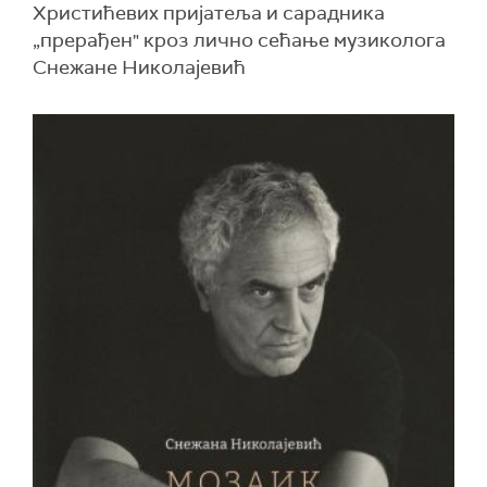
Христићевих пријатеља и сарадника
„прерађен" кроз лично сећање музиколога
Снежане Николајевић