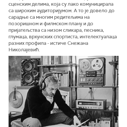
сценским делима, која су лако комуницирала
са широким аудиторијумом. А то је довело до
сарадње са многим редитељима на
позоришном и филмском плану и до
пријатељства са низом сликара, песника,
глумаца, врхунских спортиста, интелектуалаца
разних профила - истиче Снежана
Николајевић.