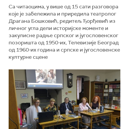
Са читаоцима, у више од 15 сати разговора
које је забележила и приредила театролог
Драгана Бошковић, редитељ Ђорђевић из
личног угла дели историјске моменте и
закулисне радње српског и југословенског
позоришта од 1950-их, Телевизије Београд
од 1960-их година и српске и југословенске
културне сцене