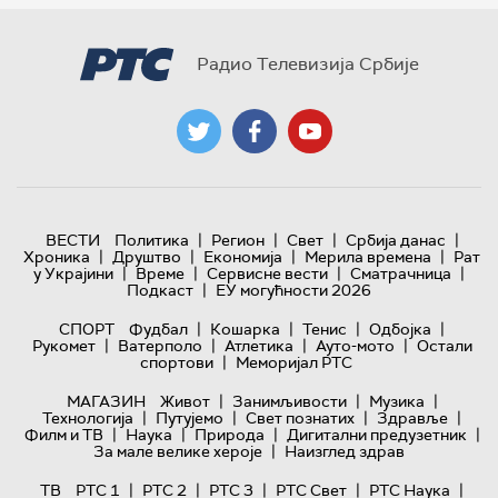
Радио Телевизија Србије
|
|
|
|
ВЕСТИ
Политика
Регион
Свет
Србија данас
|
|
|
|
Хроника
Друштво
Економија
Мерила времена
Рат
|
|
|
|
у Украјини
Време
Сервисне вести
Сматрачница
|
Подкаст
ЕУ могућности 2026
|
|
|
|
СПОРТ
Фудбал
Кошарка
Тенис
Одбојка
|
|
|
|
Рукомет
Ватерполо
Атлетика
Ауто-мото
Остали
|
спортови
Меморијал РТС
|
|
|
МАГАЗИН
Живот
Занимљивости
Музика
|
|
|
|
Технологијa
Путујемо
Свет познатих
Здравље
|
|
|
|
Филм и ТВ
Наука
Природа
Дигитални предузетник
|
За мале велике хероје
Наизглед здрав
|
|
|
|
|
ТВ
РТС 1
РТС 2
РТС 3
РТС Свет
РТС Наука