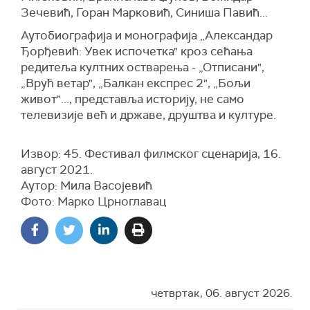
Зечевић, Горан Марковић, Синиша Павић...
Аутобиографија и монографија „Александар
Ђорђевић: Увек испочетка" кроз сећања
редитеља култних остварења - „Отписани",
„Врућ ветар", „Балкан експрес 2", „Бољи
живот"..., представља историју, не само
телевизије већ и државе, друштва и културе.
Извор: 45. Фестивал филмског сценарија, 16.
август 2021.
Аутор: Мила Васојевић
Фото: Марко Црноглавац
четвртак, 06. август 2026.