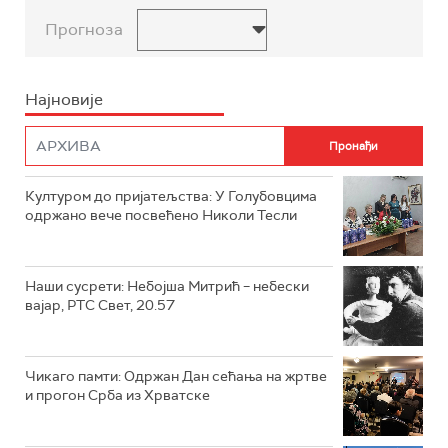
Прогноза
Најновије
Културом до пријатељства: У Голубовцима
одржано вече посвећено Николи Тесли
Наши сусрети: Небојша Митрић – небески
вајар, РТС Свет, 20.57
Чикаго памти: Одржан Дан сећања на жртве
и прогон Срба из Хрватске