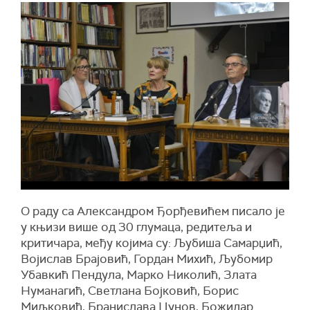
О раду са Александром Ђорђевићем писало је
у књизи више од 30 глумаца, редитеља и
критичара, међу којима су: Љубиша Самарџић,
Војислав Брајовић, Гордан Михић, Љубомир
Убавкић Пендула, Марко Николић, Злата
Нуманагић, Светлана Бојковић, Борис
Миљковић, Бранислава Џунов, Божидар