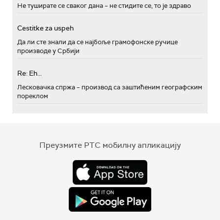
Не туширате се сваког дана – не стидите се, то је здраво
Cestitke za uspeh
Да ли сте знали да се најбоље грамофонске ручице
производе у Србији
Re: Eh...
Лесковачка спржа – производ са заштићеним географским
пореклом
Преузмите РТС мобилну апликацију