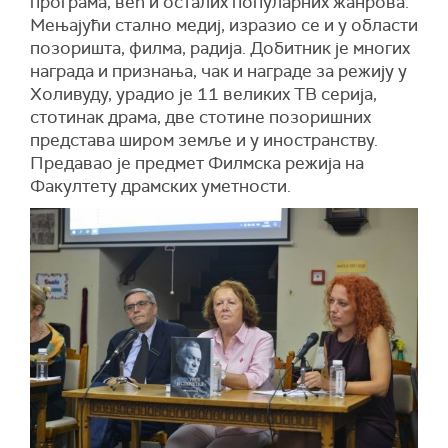
програма, већ и осталих популарних жанрова.
Мењајући стално медиј, изразио се и у области
позоришта, филма, радија. Добитник је многих
награда и признања, чак и награде за режију у
Холивуду, урадио је 11 великих ТВ серија,
стотинак драма, две стотине позоришних
представа широм земље и у иностранству.
Предавао је предмет Филмска режија на
Факултету драмских уметности.