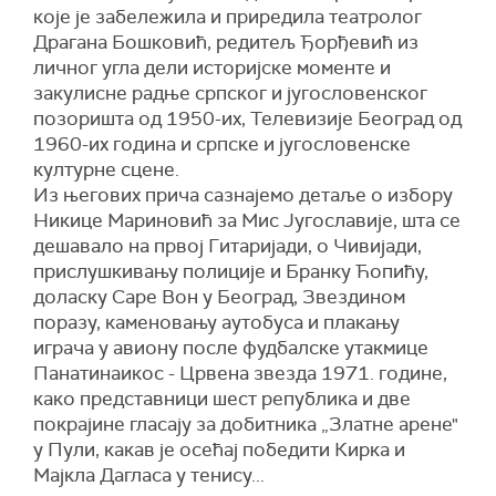
које је забележила и приредила театролог
Драгана Бошковић, редитељ Ђорђевић из
личног угла дели историјске моменте и
закулисне радње српског и југословенског
позоришта од 1950-их, Телевизије Београд од
1960-их година и српске и југословенске
културне сцене.
Из његових прича сазнајемо детаље о избору
Никице Мариновић за Мис Југославије, шта се
дешавало на првој Гитаријади, о Чивијади,
прислушкивању полиције и Бранку Ћопићу,
доласку Саре Вон у Београд, Звездином
поразу, каменовању аутобуса и плакању
играча у авиону после фудбалске утакмице
Панатинаикос - Црвена звезда 1971. године,
како представници шест република и две
покрајине гласају за добитника „Златне арене"
у Пули, какав је осећај победити Кирка и
Мајкла Дагласа у тенису...