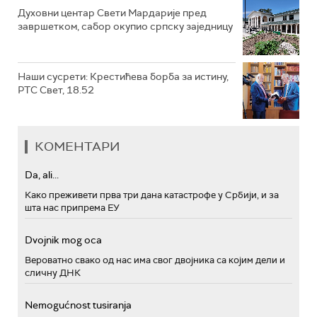
Духовни центар Свети Мардарије пред
завршетком, сабор окупио српску заједницу
Наши сусрети: Крестићева борба за истину,
РТС Свет, 18.52
КОМЕНТАРИ
Da, ali...
Како преживети прва три дана катастрофе у Србији, и за
шта нас припрема ЕУ
Dvojnik mog oca
Вероватно свако од нас има свог двојника са којим дели и
сличну ДНК
Nemogućnost tusiranja