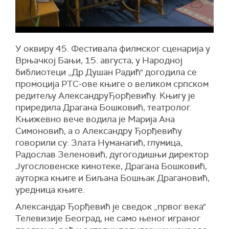
У оквиру 45. Фестивала филмског сценарија у
Врњачкој Бањи, 15. августа, у Народној
библиотеци „Др Душан Радић" догодила се
промоција РТС-ове књиге о великом српском
редитељу АлександруЂорђевићу. Књигу је
приредила Драгана Бошковић, театролог.
Књижевно вече водила је Марија Ана
Симоновић, а о Александру Ђорђевићу
говорили су: Злата Нуманагић, глумица,
Радослав Зеленовић, дугогодишњи директор
Југословенске кинотеке, Драгана Бошковић,
ауторка књиге и Биљана Бошњак Драгановић,
уредница књиге.
Александар Ђорђевић је сведок „првог века"
Телевизије Београд, не само њеног играног