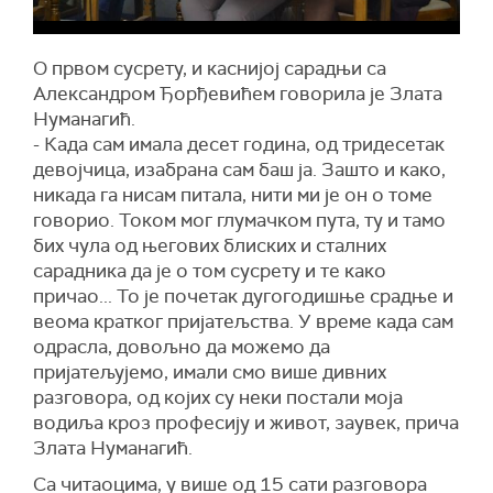
О првом сусрету, и каснијој сарадњи са
Александром Ђорђевићем говорила је Злата
Нуманагић.
- Када сам имала десет година, од тридесетак
девојчица, изабрана сам баш ја. Зашто и како,
никада га нисам питала, нити ми је он о томе
говорио. Током мог глумачком пута, ту и тамо
бих чула од његових блиских и сталних
сарадника да је о том сусрету и те како
причао... То је почетак дугогодишње срадње и
веома кратког пријатељства. У време када сам
одрасла, довољно да можемо да
пријатељујемо, имали смо више дивних
разговора, од којих су неки постали моја
водиља кроз професију и живот, заувек, прича
Злата Нуманагић.
Са читаоцима, у више од 15 сати разговора