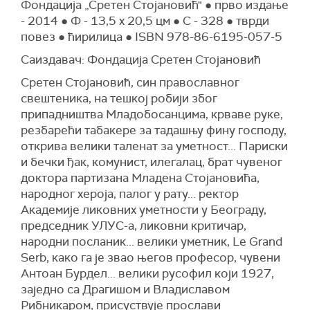
Фондација „Сретен Стојановић" ● прво издање
- 2014 ● Ф - 13,5 x 20,5 цм ● С - 328 ● тврди
повез ● ћирилица ● ISBN 978-86-6195-057-5
Саиздавач: Фондација Сретен Стојановић
Сретен Стојановић, син православног
свештеника, на тешкој робији због
припадништва Младобосанцима, крваве руке,
резбарећи табакере за тадашњу фину господу,
открива велики таленат за уметност... Париски
и бечки ђак, комунист, илегалац, брат чувеног
доктора партизана Младена Стојановића,
народног хероја, палог у рату... ректор
Академије ликовних уметности у Београду,
председник УЛУС-а, ликовни критичар,
народни посланик... велики уметник, Le Grand
Serb, како га је звао његов професор, чувени
Антоан Бурдел... велики русофил који 1927,
заједно са Драгишом и Владиславом
Рибникаром, присуствује прослави