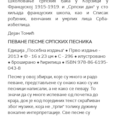
Школовање српских ђака у Корзици у
Француској 1915-1919. и „Српски дан" у сто
хиљада француских школа, као и Списак
рођених, венчаних и умрлих лица Срба-
избеглица.
Дејан Томић
ПЕВАНЕ ПЕСМЕ СРПСКИХ ПЕСНИКА
Едиција „Посебна издања" ● Прво издање -
2013 ● Ф - 16 x 23 цм ● С - 296 ● илустровано
● броширано ● ћирилица ● ISBN 978-86-6195-
043-8
Песме у овој збирци, које су много и радо
певане, представљене су онако како су их
песници написали, а не како се певају. То
значи да су многе испеване од почетка до
краја, док је код појединих текст скраћиван
због музике, која не „трпи" толику дужину
вокалне интерпретације. Све песме су