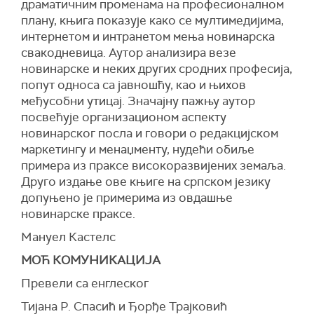
драматичним променама на професионалном
плану, књига показује како се мултимедијима,
интернетом и интранетом мења новинарска
свакодневица. Аутор анализира везе
новинарске и неких других сродних професија,
попут односа са јавношћу, као и њихов
међусобни утицај. Значајну пажњу аутор
посвећује организационом аспекту
новинарског посла и говори о редакцијском
маркетингу и менаџменту, нудећи обиље
примера из праксе високоразвијених земаља.
Друго издање ове књиге на српском језику
допуњено је примерима из овдашње
новинарске праксе.
Mануел Кастелс
МОЋ КОМУНИКАЦИЈА
Превели са енглеског
Тијана Р. Спасић и Ђорђе Трајковић