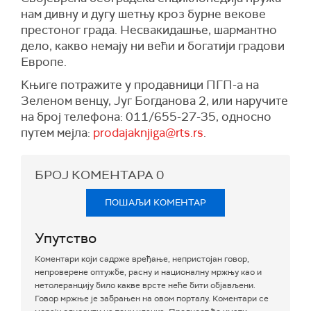
нам дивну и дугу шетњу кроз бурне векове
престоног града. Несвакидашње, шармантно
дело, какво немају ни већи и богатији градови
Европе.
Књиге потражите у продавници ПГП-а на
Зеленом венцу, Југ Богданова 2, или наручите
на број телефона: 011/655-27-35, односно
путем мејла:
prodajaknjiga@rts.rs
.
БРОЈ КОМЕНТАРА
0
ПОШАЉИ КОМЕНТАР
Упутство
Коментари који садрже вређање, непристојан говор,
непроверене оптужбе, расну и националну мржњу као и
нетолеранцију било какве врсте неће бити објављени.
Говор мржње је забрањен на овом порталу. Коментари се