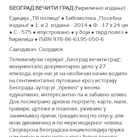
БЕОГРАД ВЕЧИТИ ГРАД
(ћирилично издање)
Едиција „ТВ полица" ● Библиотека „Посебна
издања" ● 1. и 2. издање - 2014 ● Ф - 17 x 24 цм
● С - 575 ● илустровано ● у боји ● тврд повез ●
ћирилица ● ISBN 978-86-6195-050-6
Саиздавач: Скордиск
Teлевизијски серијал „Београд вечити град",
монументало документарно дело у 27
епизода, које нас је на необичан начин водило
на сентиментално путовање кроз историју
Београда, аутор је „превео" у веома
едукативно, интересантно па и забавно штиво.
Док посматрамо древне портрете, карте, мапе,
гравире, цртеже и планове, уживамо у
занимљивој причи, грандиозној по опусу, али
ипак динамичној и по мери модерног човека.
Својеврсна београдска енциклопедија пружа
нам дивну и дугу шетњу кроз бурне векове