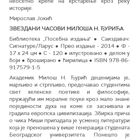
неосетно креће на крстарење кроз реку
историје.
Мирослав Јокић
ЗВЕЗДАНИ ЧАСОВИ МИЛОША Н. ЂУРИЋА
Библиотека „Посебна издања" ● Саиздавач:
Сигнатуре/Ларус ● Прво издање - 2014 ● Ф -
17 x 24 цм ● С - 120 ● илустровано ● делом у
боји ● броширано ● ћирилица ● ISBN 978-86-
917579-1-5
Академик Милош Н. Ђурић деценијама је,
марљиво и стрпљиво, предочавао студентима
свет хеленске поетике и философије,
пружајући им моралне поуке кроз мало знане
појединости духа на коме се заснивала и
градила европска цивилизација. Збирка прича
о чика Миши припадала је усменој литератури
која је преношена у више генерација студената
Београдског универзитета. Понешто је