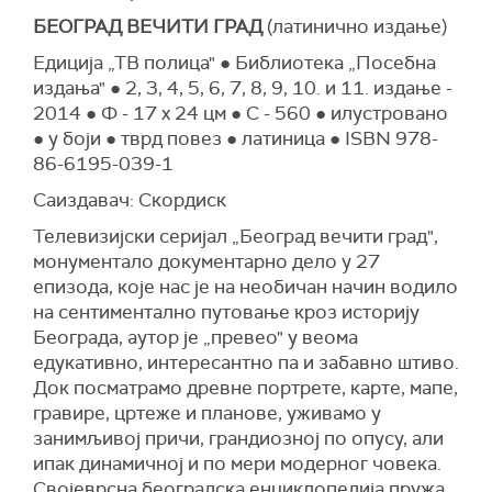
БЕОГРАД ВЕЧИТИ ГРАД
(латинично издање)
Едиција „ТВ полица" ● Библиотека „Посебна
издања" ● 2, 3, 4, 5, 6, 7, 8, 9, 10. и 11. издање -
2014 ● Ф - 17 x 24 цм ● С - 560 ● илустровано
● у боји ● тврд повез ● латиница ● ISBN 978-
86-6195-039-1
Саиздавач: Скордиск
Teлевизијски серијал „Београд вечити град",
монументало документарно дело у 27
епизода, које нас је на необичан начин водило
на сентиментално путовање кроз историју
Београда, аутор је „превео" у веома
едукативно, интересантно па и забавно штиво.
Док посматрамо древне портрете, карте, мапе,
гравире, цртеже и планове, уживамо у
занимљивој причи, грандиозној по опусу, али
ипак динамичној и по мери модерног човека.
Својеврсна београдска енциклопедија пружа