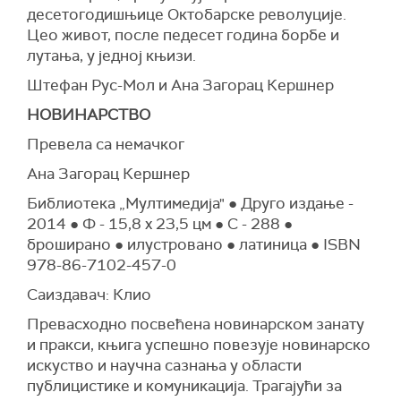
десетогодишњице Октобарске револуције.
Цео живот, после педесет година борбе и
лутања, у једној књизи.
Штефан Рус-Мол и Ана Загорац Кершнер
НОВИНАРСТВО
Превела са немачког
Ана Загорац Кершнер
Библиотека „Мултимедија" ● Друго издање -
2014 ● Ф - 15,8 x 23,5 цм ● С - 288 ●
броширано ● илустровано ● латиница ● ISBN
978-86-7102-457-0
Саиздавач: Клио
Превасходно посвећена новинарском занату
и пракси, књига успешно повезује новинарско
искуство и научна сазнања у области
публицистике и комуникација. Трагајући за