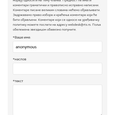
морају односити на тему чланка. Предност ће имати
коментари граматички и правописно исправно написани.
Коментаре писане великим словима нећемо објављивати.
Задржавамо право избора и краћења коментара који ће
бити објављени. Коментаре који се односе на уређивачку
политику можете послати на адресу webdesk@rts.rs. Поља
обележена звездицом обавезно попуните.
*Ваше име:
*наслов
*текст