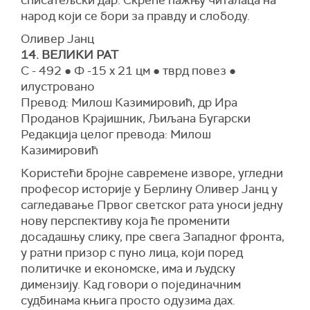
списатељски дар. Скреће пажњу читалаца на
народ који се бори за правду и слободу.
Оливер Јанц
14. ВЕЛИКИ РАТ
С - 492 ● Ф -15 x 21 цм ● тврд повез ●
илустровано
Превод: Милош Казимировић, др Ира
Проданов Крајишник, Љиљана Бугарски
Редакција целог превода: Милош
Казимировић
Користећи бројне савремене изворе, угледни
професор историје у Берлину Оливер Јанц у
сагледавање Првог светског рата уноси једну
нову перспективу која ће променити
досадашњу слику, пре свега Западног фронта,
у ратни призор с пуно лица, који поред
политичке и економске, има и људску
димензију. Кад говори о појединачним
судбинама књига просто одузима дах.