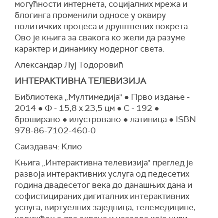
могућности интернета, социјалних мрежа и
блогинга променили односе у оквиру
политичких процеса и друштвених покрета.
Ово је књига за свакога ко жели да разуме
карактер и динамику модерног света.
Александар Луј Тодоровић
ИНТЕРАКТИВНА ТЕЛЕВИЗИЈА
Библиотека „Мултимедија" ● Прво издање -
2014 ● Ф - 15,8 x 23,5 цм ● С - 192 ●
броширано ● илустровано ● латиница ● ISBN
978-86-7102-460-0
Саиздавач: Клио
Књига „Интерактивна телевизија" преглед је
развоја интерактивних услуга од педесетих
година двадесетог века до данашњих дана и
софистицираних дигиталних интерактивних
услуга, виртуелних заједница, телемедицине,