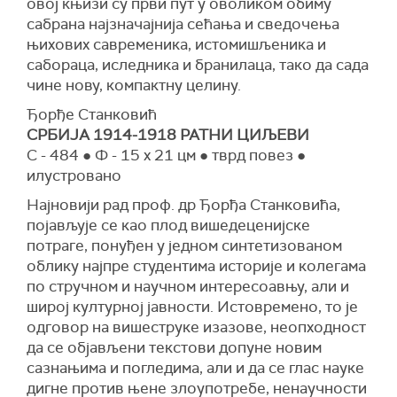
овој књизи су први пут у оволиком обиму
сабрана најзначајнија сећања и сведочења
њихових савременика, истомишљеника и
сабораца, иследника и бранилаца, тако да сада
чине нову, компактну целину.
Ђорђе Станковић
СРБИЈА 1914-1918 РАТНИ ЦИЉЕВИ
С - 484 ● Ф - 15 x 21 цм ● тврд повез ●
илустровано
Најновији рад проф. др Ђорђа Станковића,
појављује се као плод вишедеценијске
потраге, понуђен у једном синтетизованом
облику најпре студентима историје и колегама
по стручном и научном интересоавњу, али и
широј културној јавности. Истовремено, то је
одговор на вишеструке изазове, неопходност
да се објављени текстови допуне новим
сазнањима и погледима, али и да се глас науке
дигне против њене злоупотребе, ненаучности