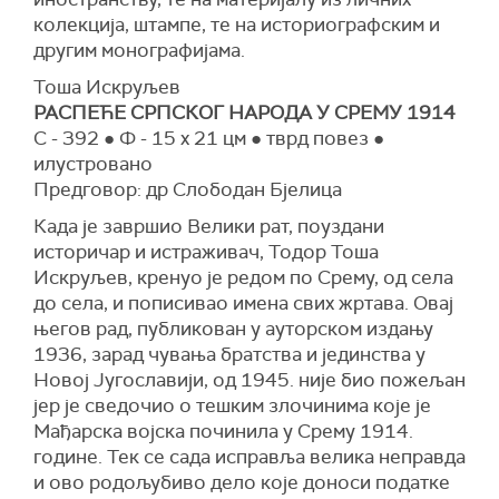
колекција, штампе, те на историографским и
другим монографијама.
Тоша Искруљев
РАСПЕЋЕ СРПСКОГ НАРОДА У СРЕМУ 1914
С - 392 ● Ф - 15 x 21 цм ● тврд повез ●
илустровано
Предговор: др Слободан Бјелица
Када је завршио Велики рат, поуздани
историчар и истраживач, Тодор Тоша
Искруљев, кренуо је редом по Срему, од села
до села, и пописивао имена свих жртава. Овај
његов рад, публикован у ауторском издању
1936, зарад чувања братства и јединства у
Новој Југославији, од 1945. није био пожељан
јер је сведочио о тешким злочинима које је
Мађарска војска починила у Срему 1914.
године. Тек се сада исправља велика неправда
и ово родољубиво дело које доноси податке