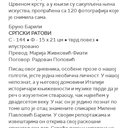
Црвеном крсту, а у књизи су сакупљена њена
искуства, пропраћена са 120 фотографија које
је снимила сама.
Бруно Барили
СРПСКИ РАТОВИ
С - 144 ● Ф - 15 x 21 цм ● тврд повез ●
илустровано
Превод: Марија Живковић Фиати
Поговор: Радован Поповић
Писац овог дневника, особене прозе о нашој
голготи, јесте једна необична личност. У нашој
непознат, а у његовој домовини Италији
историчари књижевности и музике тврде да је
реч о изузетном ствараоцу, чак највећем у
двадесетом веку. У нас он је једино познат по
томе што је отац знамените сликарке Милене
Павловић Барили. У својим репортажама и
извештајима он открива свој раскошни