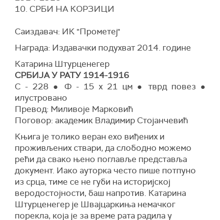
10. СРБИ НА КОРЗИЦИ
Саиздавач: ИК "Прометеј"
Награда: Издавачки подухват 2014. године
Катарина Штурценегер
СРБИЈА У РАТУ 1914-1916
С - 228 ● Ф - 15 x 21 цм ● тврд повез ●
илустровано
Превод: Миливоје Марковић
Поговор: академик Владимир Стојанчевић
Књига је толико веран ехо виђених и
проживљених ствари, да слободно можемо
рећи да свако њено поглавље представља
документ. Иако ауторка често пише потпуно
из срца, тиме се не губи на историјској
веродостојности, баш напротив. Катарина
Штурценегер је Швајцаркиња немачког
порекла, која је за време рата радила у