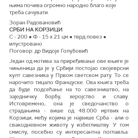
њима почива огромно народно благо које
треба сачувати.
Зоран Радовановић
СРБИ НА КОРЗИЦИ
С - 200 ● Ф - 15 x 21 цм ● тврд повез ●
илустровано
Поговор: др Видоје Голубовић
Један од мотива за приређивање ове књиге је
чињеница да је у Србији постојао својеврсни
култ савезника у Првом светском рату. То се
нарочито тицало Француске. Ова књига треба
да буде подсећање на то савезништво, на
заједничку борбу, херојство и славу.
Истовремено, она је сведочанство о
страдањима - више од 48.000 мртвих на
Корзици, међу којима је највише Срба - али о
свакодневном животу у избеглиштву. У том
смислу, посебно су интересантна поглавља: