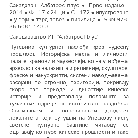
Саиздавач: Албатрос плус ● Прво издање -
2014 ● Ф - 17 x 24 цм ● С - 172 ● илустровано
● у боји ● тврд повез ● ћирилица ● ISBN 978-
86-6081-143-3
Саиздаваштво ИП "Албатрос Плус"
Путевима културног наслеђа кроз чудесну
прошлост. Историјска места и личности,
палате, храмови и маузеолеји, војна утврђења,
археолошка налазишта и реликвије, скулптуре,
фреске и манускрипти, системи наводњавања,
расејани по огромној територији, покривају
скоро све периоде и династије кинеске
историје и представљају полазиште за
тумачење одређеног историјског раздобља.
Описивањем и повезивањем двадесет
локалитета који су ушли на Унескову листу
светске културне баштине читаоцу се
оцртавају контуре кинеске прошлости и тако