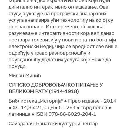
коришћења два екрана и изазова које нуди
дигитално интерактивно оглашавање. Ова
студија указује на програмски значај ових
услуга анализирајући технологију на којој су
оне засноване. Истовремено, олакшава
разумевање интерактивности која већ данас
претвара телевизију у нови и знатно богатији
електронски медиј, чија се вредност све више
одређује управо разноврсношћу и
поузданошћу додатних услуга које може да
понуди.
Милан Мицић
СРПСКО ДОБРОВОЉАЧКО ПИТАЊЕ У
ВЕЛИКОМ РАТУ (1914-1918)
Библиотека „Историја" ● Прво издање - 2014
● Ф - 14,8 x 21,0 цм ● С - 264 ● тврд повез ●
латиница ● ISBN 978-86-6029-204-1
Саиздавач: Банатски културни центар