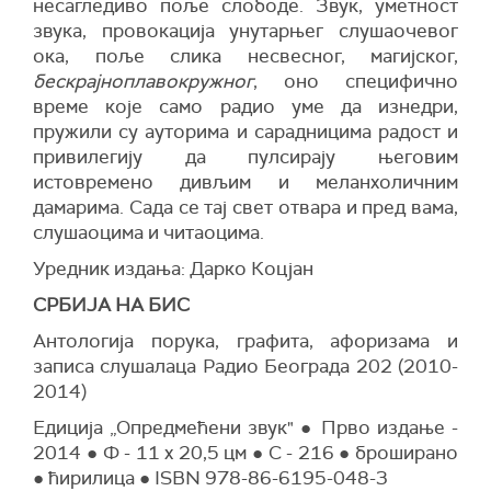
несагледиво поље слободе. Звук, уметност
звука, провокација унутарњег слушаочевог
ока, поље слика несвесног, магијског,
бескрајноплавокружног
, оно специфично
време које само радио уме да изнедри,
пружили су ауторима и сарадницима радост и
привилегију да пулсирају његовим
истовремено дивљим и меланхоличним
дамарима. Сада се тај свет отвара и пред вама,
слушаоцима и читаоцима.
Уредник издања: Дарко Коцјан
СРБИЈА НА БИС
Антологија порука, графита, афоризама и
записа слушалаца Радио Београда 202 (2010-
2014)
Едиција „Опредмећени звук" ● Прво издање -
2014 ● Ф - 11 x 20,5 цм ● С - 216 ● броширано
● ћирилица ● ISBN 978-86-6195-048-3