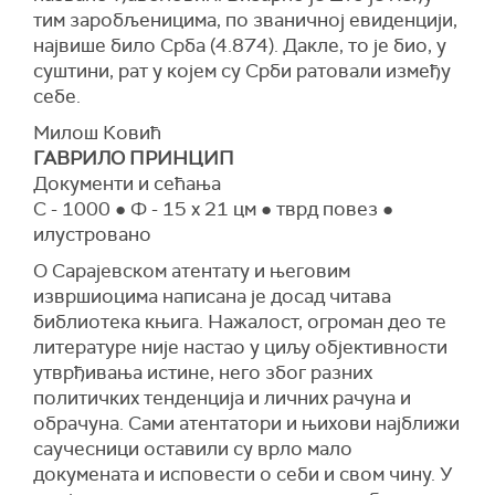
тим заробљеницима, по званичној евиденцији,
највише било Срба (4.874). Дакле, то је био, у
суштини, рат у којем су Срби ратовали између
себе.
Милош Ковић
ГАВРИЛO ПРИНЦИП
Документи и сећања
С - 1000 ● Ф - 15 x 21 цм ● тврд повез ●
илустровано
О Сарајевском атентату и његовим
извршиоцима написана је досад читава
библиотека књига. Нажалост, огроман део те
литературе није настао у циљу објективности
утврђивања истине, него због разних
политичких тенденција и личних рачуна и
обрачуна. Сами атентатори и њихови најближи
саучесници оставили су врло мало
докумената и исповести о себи и свом чину. У