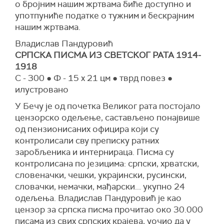
о бројним нашим жртвама биће доступно и
употпуниће податке о тужним и бескрајним
нашим жртвама.
Владислав Пандуровић
СРПСКА ПИСМА ИЗ СВЕТСКОГ РАТА 1914-
1918
С - 300 ● Ф - 15 x 21 цм ● тврд повез ●
илустровано
У Бечу је од почетка Великог рата постојало
цензорско одељење, састављено понајвише
од пензионисаних официра који су
контролисали сву преписку ратних
заробљеника и интернираца. Писма су
контролисана по језицима: српски, хрватски,
словеначки, чешки, украјински, русински,
словачки, немачки, мађарски... укупно 24
одељења. Владислав Пандуровић је као
цензор за српска писма прочитао око 30.000
писама из свих српских крајева, уочио да у