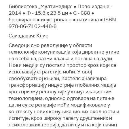
Библиотека „Мултимедија" ● Прво издање -
2014 ● Ф - 15,8 x 23,5 цм ● С - 668 ●
броширано ● илустровано ● латиница ● ISBN
978-86-7102-448-8
Саиздавач: Клио
Сведоци смо револуције у области
технологије комуникација која директно утиче
на осећања, размишљања и понашања људи.
Нови медији су постали простор кроз који се
испољавају стратегије моћи. У овој
свеобухватној књизи, Кастелс анализира
трансформацију индустрије глобалних медија
кроз призму револуције у комуникационим
технологијама, односно одговара на питање
да ли су се релације моћи модификовале у
контексту нових комуникационих околности и
испитује, кроз широку палету друштвених и
психолошких теорија, да ли су и на који начин