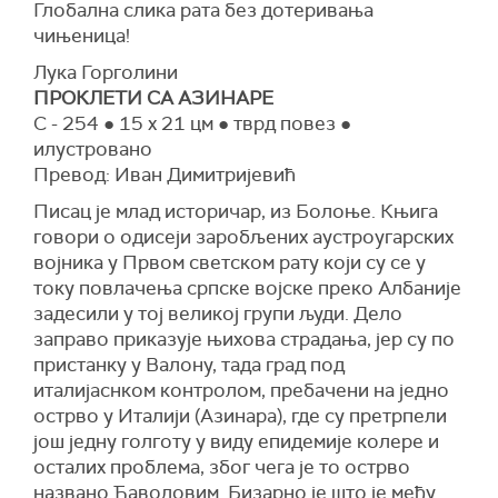
Глобална слика рата без дотеривања
чињеница!
Лука Горголини
ПРОКЛЕТИ СА АЗИНАРЕ
С - 254 ● 15 x 21 цм ● тврд повез ●
илустровано
Превод: Иван Димитријевић
Писац је млад историчар, из Болоње. Књига
говори о одисеји заробљених аустроугарских
војника у Првом светском рату који су се у
току повлачења српске војске преко Албаније
задесили у тој великој групи људи. Дело
заправо приказује њихова страдања, јер су по
пристанку у Валону, тада град под
италијаснком контролом, пребачени на једно
острво у Италији (Азинара), где су претрпели
још једну голготу у виду епидемије колере и
осталих проблема, због чега је то острво
названо Ђаволовим. Бизарно је што је међу