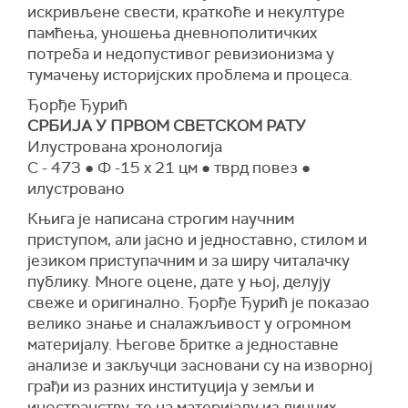
искривљене свести, краткоће и некултуре
памћења, уношења дневнополитичких
потреба и недопустивог ревизионизма у
тумачењу историјских проблема и процеса.
Ђорђе Ђурић
СРБИЈА У ПРВОМ СВЕТСКОМ РАТУ
Илустрована хронологија
С - 473 ● Ф -15 x 21 цм ● тврд повез ●
илустровано
Књига је написана строгим научним
приступом, али јасно и једноставно, стилом и
језиком приступачним и за ширу читалачку
публику. Многе оцене, дате у њој, делују
свеже и оригинално. Ђорђе Ђурић је показао
велико знање и сналажљивост у огромном
материјалу. Његове бритке а једноставне
анализе и закључци засновани су на изворној
грађи из разних институција у земљи и
иностранству, те на материјалу из личних