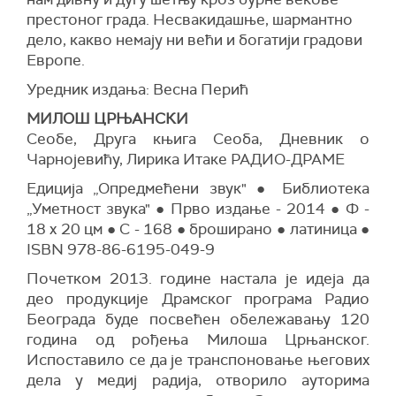
престоног града. Несвакидашње, шармантно
дело, какво немају ни већи и богатији градови
Европе.
Уредник издања: Весна Перић
МИЛОШ ЦРЊАНСКИ
Сеобе, Друга књига Сеоба, Дневник о
Чарнојевићу, Лирика Итаке РАДИО-ДРАМЕ
Едиција „Опредмећени звук" ● Библиотека
„Уметност звука" ● Прво издање - 2014 ● Ф -
18 x 20 цм ● С - 168 ● броширано ● латиница ●
ISBN 978-86-6195-049-9
Почетком 2013. године настала је идеја да
део продукције Драмског програма Радио
Београда буде посвећен обележавању 120
година од рођења Милоша Црњанског.
Испоставило се да је транспоновање његових
дела у медиј радија, отворило ауторима