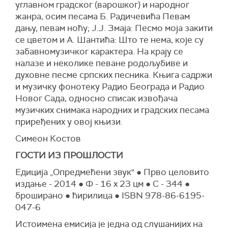
углавном градског (варошког) и народног
жанра, осим песама Б. Радичевића Певам
дању, певам ноћу; Ј.Ј. Змаја: Песмо моја закити
се цветом и А. Шантића: Што те нема, које су
забавномузичког карактера. На крају се
налазе и неколике певане родољубиве и
духовне песме српских песника. Књига садржи
и музичку фонотеку Радио Београда и Радио
Новог Сада, односно списак извођача
музичких снимака народних и градских песама
приређених у овој књизи.
Симеон Костов
ГОСТИ ИЗ ПРОШЛОСТИ
Едиција „Опредмећени звук" ● Прво целовито
издање - 2014 ● Ф - 16 x 23 цм ● С - 344 ●
броширано ● ћирилица ● ISBN 978-86-6195-
047-6
Истоимена емисија је једна од слушанијих на