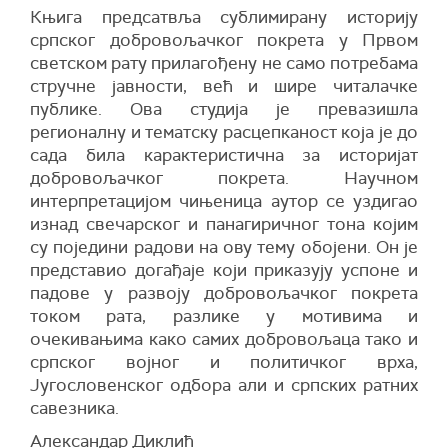
Књига предсатвља сублимирану историју
српског добровољачког покрета у Првом
светском рату прилагођену не само потребама
стручне јавности, већ и шире читалачке
публике. Ова студија је превазишла
регионалну и тематску расцепканост која је до
сада била карактеристична за историјат
добровољачког покрета. Научном
интерпретацијом чињеница аутор се уздигао
изнад свечарског и панагиричног тона којим
су поједини радови на ову тему обојени. Он је
представио догађаје који приказују успоне и
падове у развоју добровољачког покрета
током рата, разлике у мотивима и
очекивањима како самих добровољаца тако и
српског војног и политичког врха,
Југословенског одбора али и српских ратних
савезника.
Александар Диклић