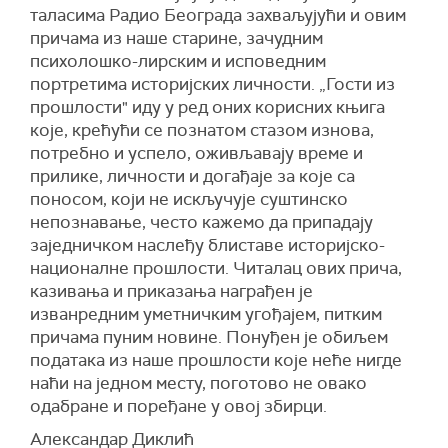
таласима Радио Београда захваљујући и овим
причама из наше старине, зачудним
психолошко-лирским и исповедним
портретима историјских личности. „Гости из
прошлости" иду у ред оних корисних књига
које, крећући се познатом стазом изнова,
потребно и успело, оживљавају време и
прилике, личности и догађаје за које са
поносом, који не искључује суштинско
непознавање, често кажемо да припадају
заједничком наслеђу блиставе историјско-
националне прошлости. Читалац ових прича,
казивања и приказања награђен је
изванредним уметничким угођајем, питким
причама пуним новине. Понуђен је обиљем
података из наше прошлости које неће нигде
наћи на једном месту, поготово не овако
одабране и поређане у овој збирци.
Александар Диклић