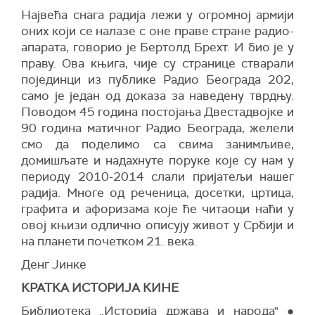
Највећа снага радија лежи у огромној армији
оних који се налазе с оне праве стране радио-
апарата, говорио је Бертолд Брехт. И био је у
праву. Ова књига, чије су странице стварали
појединци из публике Радио Београда 202,
само је један од доказа за наведену тврдњу.
Поводом 45 година постојања Двестадвојке и
90 година матичног Радио Београда, желели
смо да поделимо са свима занимљиве,
домишљате и надахнуте поруке које су нам у
периоду 2010-2014 слали пријатељи нашег
радија. Многе од реченица, досетки, цртица,
графита и афоризама које ће читаоци наћи у
овој књизи одлично описују живот у Србији и
на планети почетком 21. века.
Денг Јинке
КРАТКА ИСТОРИЈА КИНЕ
Библиотека „Историја држава и народа" ●