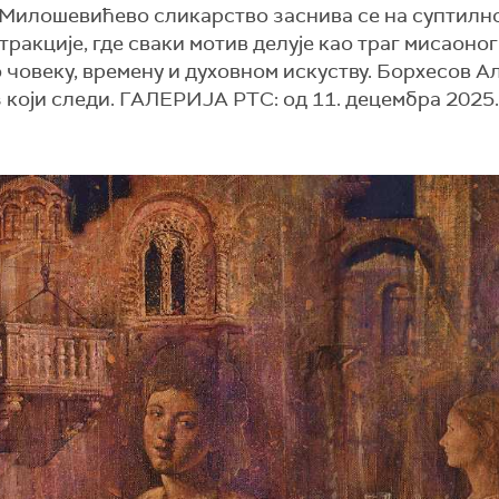
 Милошевићево сликарство заснива се на суптилн
ракције, где сваки мотив делује као траг мисаоног
човеку, времену и духовном искуству. Борхесов Ал
каз који следи. ГАЛЕРИЈА РТС: од 11. децембра 2025.