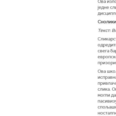
Ова изл
једне сл
дисципл
Снолики
Текст:
В
Сликарс
одредити
свега б
европско
призори
Ова школ
исправна
привлач
слика. О
могли да
пасивизу
спољашњ
носталги