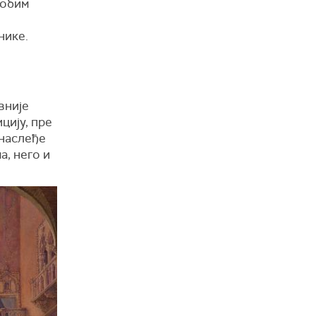
 обим
нике.
вније
цију, пре
 наслеђе
а, него и