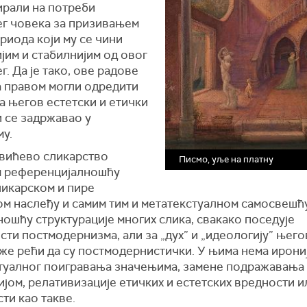
ирали на потреби
г човека за призивањем
риода који му се чини
јим и стабилнијим од овог
. Да је тако, ове радове
а правом могли одредити
 а његов естетски и етички
 се задржавао у
му.
ићево сликарство
Писмо, уље на платну
 референцијалношћу
ликарском и пире
м наслеђу и самим тим и метатекстуалном самосвешћу
ошћу структурације многих слика, свакако поседује
ти постмодернизма, али за „дух” и „идеологију” њего
же рећи да су постмодернистички. У њима нема ирониј
туалног поигравања значењима, замене подражавања
јом, релативизације етичких и естетских вредности и
ти као такве.