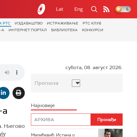
Lat
Eng
А РТС
ИЗДАВАШТВО
ИСТРАЖИВАЊЕ
РТС КЛУБ
-А
ИНТЕРНЕТ ПОРТАЛ
БИБЛИОТЕКА
КОНКУРСИ
субота, 08. август 2026.
Прогноза
Најновије
-а
а. Његово
ју
Милићевић: Истина о