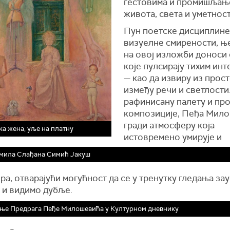
гестовима и промишљањ
живота, света и уметност
Пун поетске дисциплине
визуелне смирености, њ
на овој изложби доноси
које пулсирају тихим ин
— као да извиру из прос
између речи и светлости
рафинисану палету и п
композиције, Пеђа Мил
гради атмосферу која
а жена, уље на платну
истовремено умирује и
мила Слађана Симић Јакуш
а, отварајући могућност да се у тренутку гледања за
 и видимо дубље.
ње Предрага Пеђе Милошевића у Културном дневнику