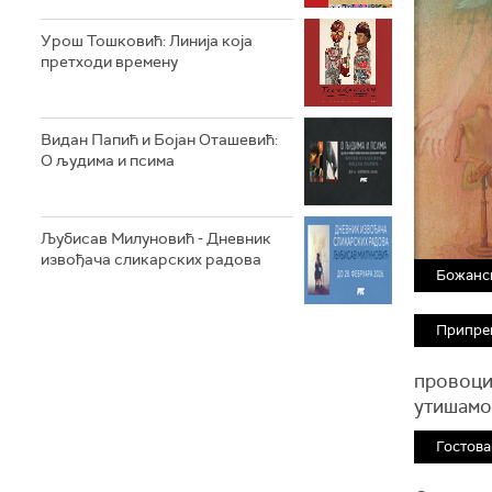
Урош Тошковић: Линија која
претходи времену
Видан Папић и Бојан Оташевић:
О људима и псима
Љубисав Милуновић - Дневник
извођача сликарских радова
Божанск
Припре
провоцир
утишамо
Гостова