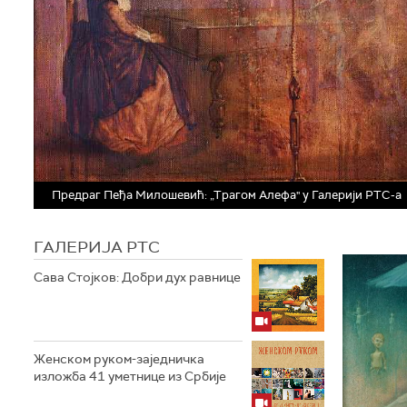
Предраг Пеђа Милошевић: „Трагом Алефа" у Галерији РТС-а
ГАЛЕРИЈА РТС
Сава Стојков: Добри дух равнице
Женском руком-заједничка
изложба 41 уметнице из Србије