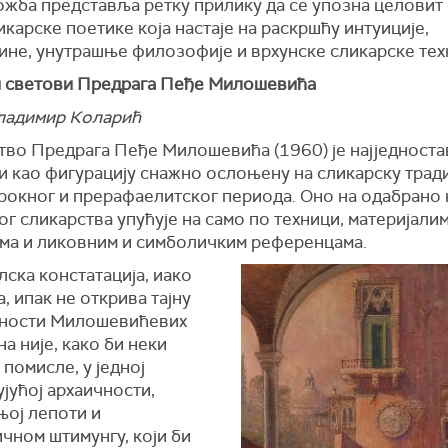
ожба представља ретку прилику да се упозна целовит
икарске поетике која настаје на раскршћу интуиције,
ине, унутрашње филозофије и врхунске сликарске тех
 светови Предрага Пеђе Милошевића
ладимир Коларић
тво Предрага Пеђе Милошевића (1960) је најједноста
 као фигурацију снажно ослоњену на сликарску тради
арокног и прерафаелитског периода. Оно на одабрано
г сликарства упућује на само по техници, материјалим
ма и ликовним и симболичким референцама.
ска констатација, иако
, ипак не открива тајну
ности Милошевићевих
на није, како би неки
 помисле, у једној
јућој архаичности,
ој лепоти и
чном штимунгу, који би