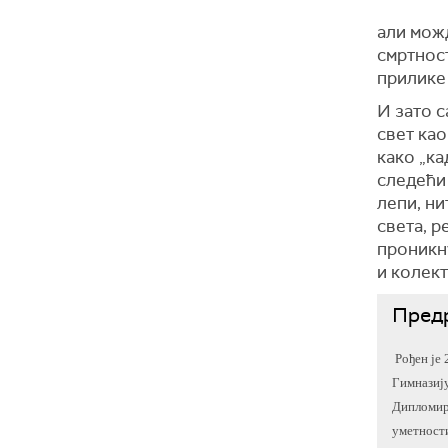
али мож
смртност
прилике 
И зато 
свет као
како „ка
следећи 
лепи, ни
света, р
проникну
и колект
Пред
Рођен је 2
Гимназију
Дипломира
уметности