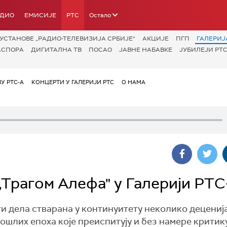
АДИО
ЕМИСИЈЕ
РТС
Остало
УСТАНОВЕ „РАДИО-ТЕЛЕВИЗИЈА СРБИЈЕ“
АКЦИЈЕ
ПГП
ГАЛЕРИЈ
АСПОРА
ДИГИТАЛНА ТВ
ПОСАО
ЈАВНЕ НАБАВКЕ
ЈУБИЛЕЈИ РТС
У РТС-А
КОНЦЕРТИ У ГАЛЕРИЈИ РТС
О НАМА
Трагом Алефа" у Галерији РТС
 дела стварана у континуитету неколико децениј
шлих епоха које преиспитују и без намере критику