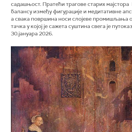
садашњост. Пратећи трагове старих мајстора
балансу између фигурације и медитативне апст
а свака површина носи слојеве промишљања о 
тачка у којој је сажета суштина свега је путо
30.јануара 2026.