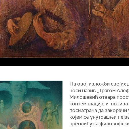
На овој изложби својих д
носи назив „Трагом Алеф
Милошевић отвара прос
контемплације и позива
посматрача да закорачи у
којем се унутрашњи пејз
преплићу са филозофск