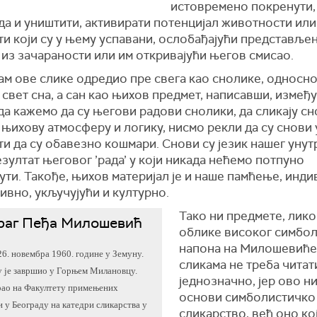
истовремено покренути,
да и уништити, активирати потенцијал животности или
и који су у њему успавани, ослобађајући представље
из зачараности или им откривајући његов смисао.
сам ове слике одредио пре свега као снолике, односн
 свет сна, а сан као њихов предмет, написавши, између
да ка­же­мо да су његови радови снолики, да сликају с
њихову атмосферу и логику, нисмо рекли да су снови 
ти да су обавезно кошмари. Снови су језик нашег уну
езултат његовог ’рада’ у који никада нећемо потпуно
ти. Такође, њихов материјал је и наше памћење, инд
ивно, укључујући и културно.
Тако ни предмете, лико
раг Пеђа Милошевић
облике високог симбо
напона на Милошевић
6. но­вем­
бра 1960. године у Земуну.
сликама не треба читат
 је завршио у
Гор­њем Милановцу.
једнозначно, јер ово ни
о на Факултету при­ме­њених
основи симболистичко
 у Београду на катедри сликарства у
сликарство, већ оно ко