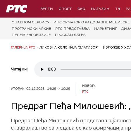
РТС
ВЕСТИ
СПОРТ
OKO
МАГАЗИН
ТВ
Р
О JАВНОМ СЕРВИСУ
ИНФОРМАТОР О РАДУ ЈАВНЕ МЕДИЈСКЕ 
ПРОГРАМСКИ АРХИВ
РТС ПРЕДСТАВЉА
МАРКЕТИНГ
ДИЈ
ПЕСМА ЕВРОВИЗИЈЕ
PROGRAM SALES
ГАЛЕРИЈА РТС
ЛИКОВНА КОЛОНИЈА "ЗЛАТИБОР"
ИЗЛОЖБЕ У ХОЛ
Читај ми!
ИЗВОР:
УТОРАК, 02.12.2025, 14:29 -> 10:29
РТС
Предраг Пеђа Милошевић: „
Предраг Пеђа Милошевић представља јавности
стваралаштво сагледава се као афирмација про