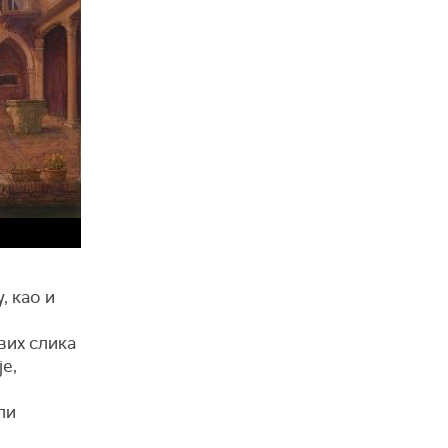
, као и
вих слика
е,
ли