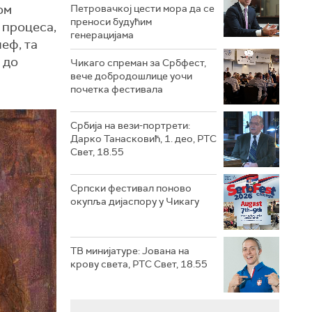
ом
Петровачкој цести мора да се
преноси будућим
 процеса,
генерацијама
еф, та
 до
Чикаго спреман за Србфест,
вече добродошлице уочи
почетка фестивала
Србија на вези-портрети:
Дарко Танасковић, 1. део, РТС
Свет, 18.55
Српски фестивал поново
окупља дијаспору у Чикагу
ТВ минијатуре: Јована на
крову света, РТС Свет, 18.55