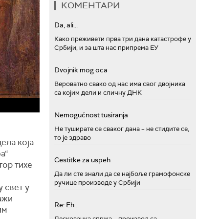
КОМЕНТАРИ
Da, ali...
Како преживети прва три дана катастрофе у
Србији, и за шта нас припрема ЕУ
Dvojnik mog oca
Вероватно свако од нас има свог двојника
са којим дели и сличну ДНК
Nemogućnost tusiranja
Не туширате се сваког дана – не стидите се,
то је здраво
ела која
а“
Cestitke za uspeh
тор тихе
Да ли сте знали да се најбоље грамофонске
ручице производе у Србији
 свет у
ажи
Re: Eh...
им
Лесковачка спржа – производ са