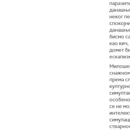
паразит
данашње
неког пе
спокојни
данашњег
бисмо с
као кич,
домет би
ескапиз
Милошев
снажном
према с
културно
симултан
особенос
се не мо
интелек
симулаци
стварнос