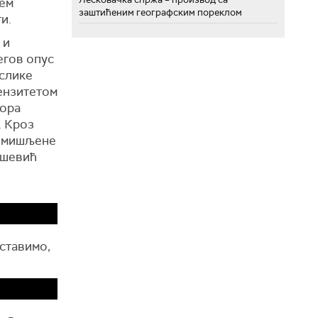
ем
заштићеним географским пореклом
и.
 и
егов опус
 слике
тензитетом
тора
. Кроз
ромишљене
ошевић
уставимо,