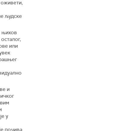
 оживети,
не људске
о њихов
 осталог,
нове или
увек
трашњег
ивидуално
ве и
личког
евим
и
је у
је почива