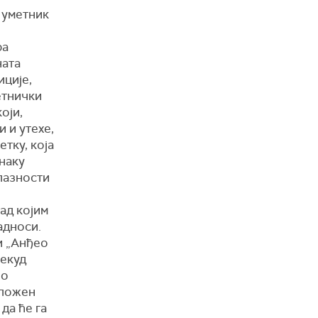
 уметник
ра
ната
иције,
етнички
оји,
 и утехе,
етку, која
знаку
лазности
ад којим
адноси.
и „Анђео
некуд
но
сложен
да ће га