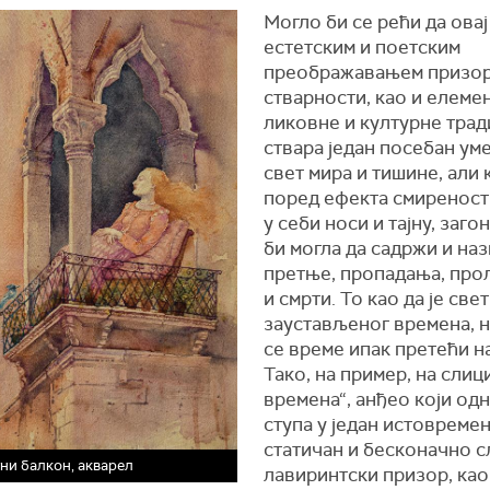
Могло би се рећи да овај
естетским и поетским
преображавањем призо
стварности, као и елеме
ликовне и културне трад
ствара један посебан ум
свет мира и тишине, али к
поред ефекта смирености
у себи носи и тајну, загон
би могла да садржи и на
претње, пропадања, про
и смрти. То као да је свет
заустављеног времена, н
се време ипак претећи н
Тако, на пример, на слиц
времена“, анђео који од
ступа у један истовреме
статичан и бесконачно 
ни балкон, акварел
лавиринтски призор, као 