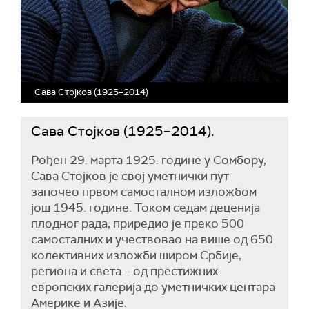
Сава Стојков (1925–2014)
Сава Стојков (1925–2014).
Рођен 29. марта 1925. године у Сомбору,
Сава Стојков је свој уметнички пут
започео првом самосталном изложбом
још 1945. године. Током седам деценија
плодног рада, приредио је преко 500
самосталних и учествовао на више од 650
колективних изложби широм Србије,
региона и света – од престижних
европских галерија до уметничких центара
Америке и Азије.