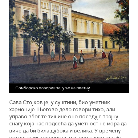
Сомборско позориште, уље на платну
Сава Стојков је, у суштини, био уметник
хармоније. Његово дело говори тихо, али
управо због те тишине оно поседује трајну
снагу која нас подсећа да уметност не мора да
виче да би била дубока и велика. У времену
пољуљаних вредности, његове слике остају