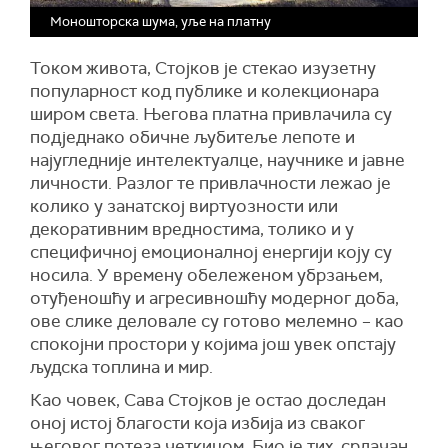
Моношторска шума, уље на платну
Током живота, Стојков је стекао изузетну
популарност код публике и колекционара
широм света. Његова платна привлачила су
подједнако обичне љубитеље лепоте и
најугледније интелектуалце, научнике и јавне
личности. Разлог те привлачности лежао је
колико у занатској виртуозности или
декоративним вредностима, толико и у
специфичној емоционалној енергији коју су
носила. У времену обележеном убрзањем,
отуђеношћу и агресивношћу модерног доба,
ове слике деловале су готово мелемно – као
спокојни простори у којима још увек опстају
људска топлина и мир.
Као човек, Сава Стојков је остао доследан
оној истој благости која избија из сваког
његовог потеза четкицом. Био је тих, срдачан