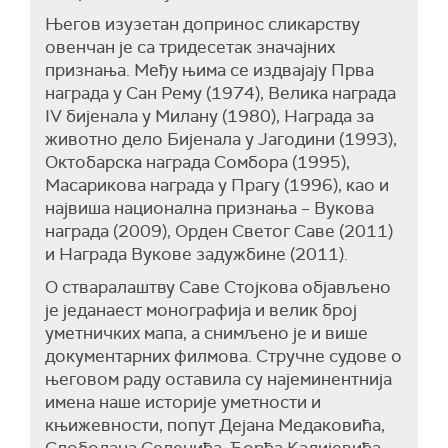
Његов изузетан допринос сликарству
овенчан је са тридесетак значајних
признања. Међу њима се издвајају Прва
награда у Сан Рему (1974), Велика награда
IV бијенала у Милану (1980), Награда за
животно дело Бијенала у Јагодини (1993),
Октобарска награда Сомбора (1995),
Масарикова награда у Прагу (1996), као и
највиша национална признања – Вукова
награда (2009), Орден Светог Саве (2011)
и Награда Вукове задужбине (2011).
О стваралаштву Саве Стојкова објављено
је једанаест монографија и велик број
уметничких мапа, а снимљено је и више
документарних филмова. Стручне судове о
његовом раду оставила су најеминентнија
имена наше историје уметности и
књижевности, попут Дејана Медаковића,