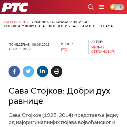
РТС
ГАЛЕРИЈА РТС
ЛИКОВНА КОЛОНИЈА "ЗЛАТИБОР"
ИЗЛОЖБЕ У ХОЛУ РТС-А
КОНЦЕРТИ У ГАЛЕРИЈИ РТС
О НАМА
АУТОР:
ИЗВОР:
ПОНЕДЕЉАК, 08.06.2026,
МИЛАН
12:08 -> 15:17
РТС
СТЕПАНОВИЋ
Сава Стојков: Добри дух
равнице
Сава Стојков (1925–2014) представља једну
од најоригиналнијих појава војвођанског и