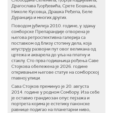
Слободана Селенића, Ђорђа Кадијевића,
Драгослава Ђорђевића, Срете Бошњака,
Николе Кусовца, Драшка Ређепа, Беле
Дуранција и многих других.
Поводом јубилеја 2010. године, у здању
сомборске Препарандије отворена је
његова ретроспективна галерија са
поставком од близу стотину дела, која
илуструју развојни пут овог великана од
цртежа и акварела до уља на платну и
стаклу. Сто прва годишњица рођења Саве
Стојкова обележена је 2026. године
откривањем његове статуе на сомборској
главној улици.
Сава Стојков преминуо је 20. августа
2014. године у родном Сомбору. Иза себе
је оставио грандиозан опус пејзажа и
портрета којима је естетику панонске
равнице подигао на планетарни ниво,