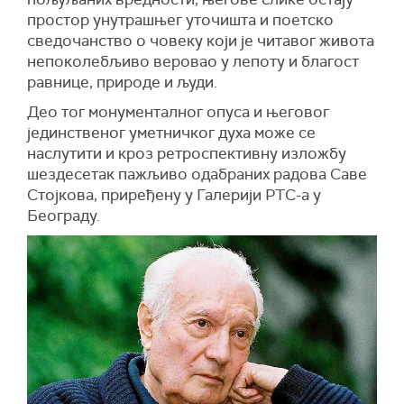
простор унутрашњег уточишта и поетско
сведочанство о човеку који је читавог живота
непоколебљиво веровао у лепоту и благост
равнице, природе и људи.
Део тог монументалног опуса и његовог
јединственог уметничког духа може се
наслутити и кроз ретроспективну изложбу
шездесетак пажљиво одабраних радова Саве
Стојкова, приређену у Галерији РТС-а у
Београду.