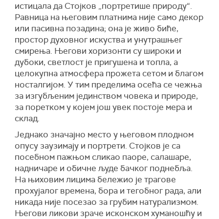
истицала да Стојков „портретише природу“.
Равница на његовим платнима није само декор
или пасивна позадина; она је живо биће,
простор духовног искуства и унутрашњег
смирења. Његови хоризонти су широки и
дубоки, светлост је пригушена и топла, а
целокупна атмосфера прожета сетом и благом
носталгијом. У тим пределима осећа се чежња
за изгубљеним јединством човека и природе,
за поретком у којем још увек постоје мера и
склад.
Једнако значајно место у његовом плодном
опусу заузимају и портрети. Стојков је са
посебном пажњом сликао паоре, салашаре,
надничаре и обичне људе бачког поднебља.
На њиховим лицима бележио је трагове
прохујалог времена, бора и тегобног рада, али
никада није посезао за грубим натурализмом.
Његови ликови зраче исконском хуманошћу и