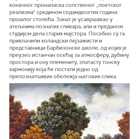
коначног проналаска сопственог „поетског
реализма“ средином седамдесетих година
прошлог столећа. Занат је усавршавао у
атељеима познатих сликара, али и преданом
студијом дела старих мајстора. Посебно су га
привлачили холандски пејзажисти и
представници Барбизонске школе, од којих је
преузео истанчан осећај за атмосферу, дубину
простора и ону племениту, златасту тонску
хармонију која ће постати једно од
препознатљивих обележја његових слика.