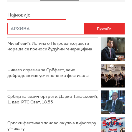
Најновије
Милићевић: Истина о Петровачкој цести
мора да се преноси будућим генерацијама
Чикаго спреман за Србфест, вече
добродошлице уочи почетка фестивала
Србија на вези-портрети: Дарко Танасковић,
1. део, РТС Свет, 18.55
Српски фестивал поново окупља дијаспору
у Чикагу