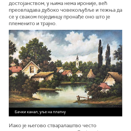
достојанством; у њима нема ироније, већ
преовладава дубоко човекољубље и тежња да
се у сваком појединцу пронађе оно што је
племенито и трајно.
Бачки канал, уље на платну
Иако је његово стваралаштво често