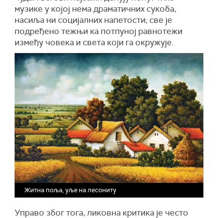
музике у којој нема драматичних сукоба,
насиља ни социјалних напетости; све је
подређено тежњи ка потпуној равнотежи
између човека и света који га окружује.
Житна поља, уље на лесониту
Управо због тога, ликовна критика је често