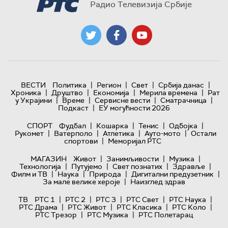
Радио Телевизија Србије
|
|
|
|
ВЕСТИ
Политика
Регион
Свет
Србија данас
|
|
|
|
Хроника
Друштво
Економија
Мерила времена
Рат
|
|
|
|
у Украјини
Време
Сервисне вести
Сматрачница
|
Подкаст
ЕУ могућности 2026
|
|
|
|
СПОРТ
Фудбал
Кошарка
Тенис
Одбојка
|
|
|
|
Рукомет
Ватерполо
Атлетика
Ауто-мото
Остали
|
спортови
Меморијал РТС
|
|
|
МАГАЗИН
Живот
Занимљивости
Музика
|
|
|
|
Технологијa
Путујемо
Свет познатих
Здравље
|
|
|
|
Филм и ТВ
Наука
Природа
Дигитални предузетник
|
За мале велике хероје
Наизглед здрав
|
|
|
|
|
ТВ
РТС 1
РТС 2
РТС 3
РТС Свет
РТС Наука
|
|
|
|
РТС Драма
РТС Живот
РТС Класика
РТС Коло
|
|
РТС Трезор
РТС Музика
РТС Полетарац