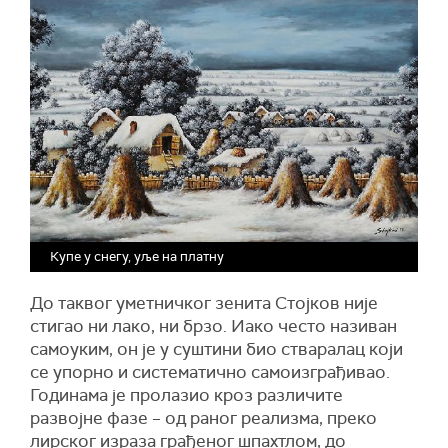
Купе у снегу, уље на платну
До таквог уметничког зенита Стојков није
стигао ни лако, ни брзо. Иако често називан
самоуким, он је у суштини био стваралац који
се упорно и систематично самоизграђивао.
Годинама је пролазио кроз различите
развојне фазе – од раног реализма, преко
лирског израза грађеног шпахтлом, до