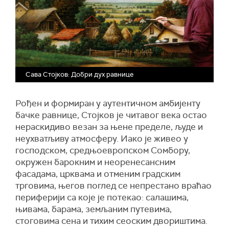
Сава Стојков: Добри дух равнице
Рођен и формиран у аутентичном амбијенту
бачке равнице, Стојков је читавог века остао
нераскидиво везан за њене пределе, људе и
неухватљиву атмосферу. Иако је живео у
господском, средњоевропском Сомбору,
окружен барокним и неоренесансним
фасадама, црквама и отменим градским
трговима, његов поглед се непрестано враћао
периферији са које је потекао: салашима,
њивама, барама, земљаним путевима,
стоговима сена и тихим сеоским двориштима.