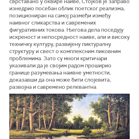
сврставано у оквире наиве, Стојков је заправо
изнедрио посебан облик поетског реализма,
позициониран на самој размеђи између
наивног сликарства и савремених
фигуративних токова. Његова дела поседују
искреност и непосредност наиве, али и високу
техничку културу, развијену пиктуралну
структуру и свест о комплексним ликовним
проблемима. Зато су многи критичари
указивали да је својим радом проширио
границе разумевања наивне уметности,
доказавши да она може бити слојевита,
развојна и савремено релевантна.