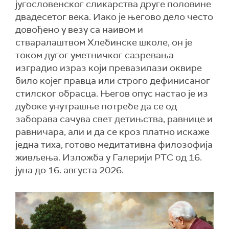
југословенског сликарства друге половине
двадесетог века. Иако је његово дело често
довођено у везу са наивом и
стваралаштвом Хлебинске школе, он је
током дугог уметничког сазревања
изградио израз који превазилази оквире
било којег правца или строго дефинисаног
стилског обрасца. Његов опус настао је из
дубоке унутрашње потребе да се од
заборава сачува свет детињства, равнице и
равничара, али и да се кроз платно искаже
једна тиха, готово медитативна филозофија
живљења. Изложба у Галерији РТС од 16.
јуна до 16. августа 2026.