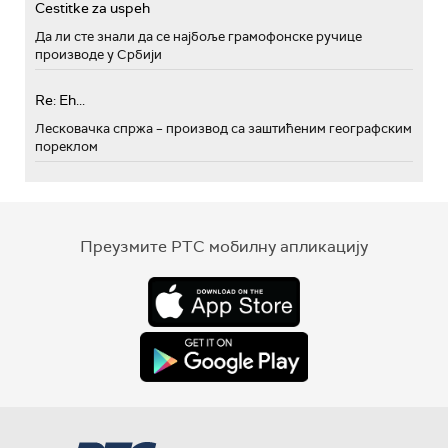
Cestitke za uspeh
Да ли сте знали да се најбоље грамофонске ручице
производе у Србији
Re: Eh...
Лесковачка спржа – производ са заштићеним географским
пореклом
Преузмите РТС мобилну апликацију