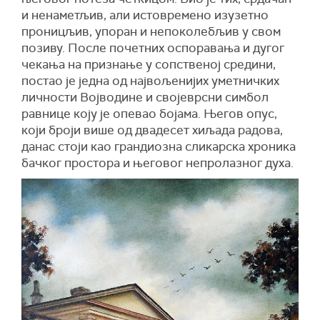
и ненаметљив, али истовремено изузетно
проницљив, упоран и непоколебљив у свом
позиву. После почетних оспоравања и дугог
чекања на признање у сопственој средини,
постао је једна од највољенијих уметничких
личности Војводине и својеврсни симбол
равнице коју је опевао бојама. Његов опус,
који броји више од двадесет хиљада радова,
данас стоји као грандиозна сликарска хроника
бачког простора и његовог непролазног духа.