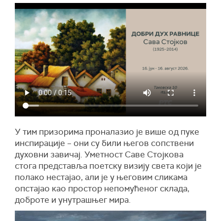
У тим призорима проналазио је више од пуке
инспирације – они су били његов сопствени
духовни завичај. Уметност Саве Стојкова
стога представља поетску визију света који је
полако нестајао, али је у његовим сликама
опстајао као простор непомућеног склада,
доброте и унутрашњег мира.