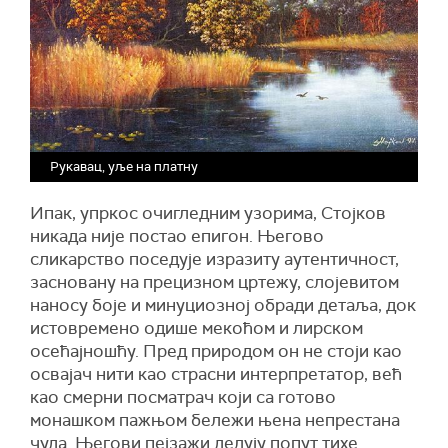
Рукавац, уље на платну
Ипак, упркос очигледним узорима, Стојков
никада није постао епигон. Његово
сликарство поседује изразиту аутентичност,
засновану на прецизном цртежу, слојевитом
наносу боје и минуциозној обради детаља, док
истовремено одише мекоћом и лирском
осећајношћу. Пред природом он не стоји као
освајач нити као страсни интерпретатор, већ
као смерни посматрач који са готово
монашком пажњом бележи њена непрестана
чуда. Његови пејзажи делују попут тихе