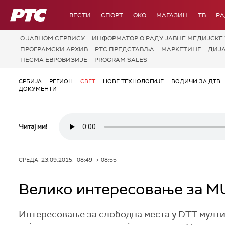
РТС
ВЕСТИ
СПОРТ
OKO
МАГАЗИН
ТВ
Р
О JАВНОМ СЕРВИСУ
ИНФОРМАТОР О РАДУ ЈАВНЕ МЕДИЈСКЕ 
ПРОГРАМСКИ АРХИВ
РТС ПРЕДСТАВЉА
МАРКЕТИНГ
ДИЈ
ПЕСМА ЕВРОВИЗИЈЕ
PROGRAM SALES
СРБИЈА
РЕГИОН
СВЕТ
НОВЕ ТЕХНОЛОГИЈЕ
ВОДИЧИ ЗА ДТВ
ДОКУМЕНТИ
Читај ми!
СРЕДА, 23.09.2015, 08:49 -> 08:55
Велико интересовање за 
Интересовање за слободна места у DTT мултип