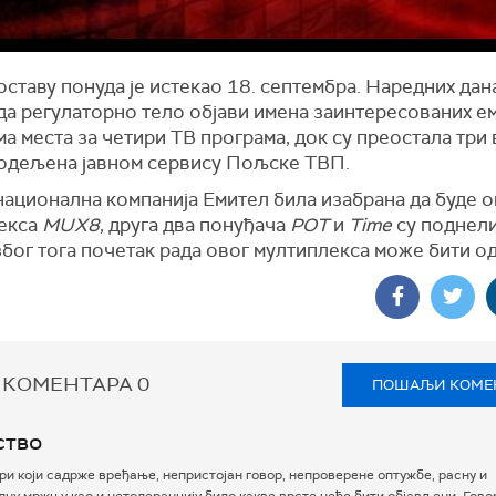
оставу понуда је истекао 18. септембра. Наредних дан
да регулаторно тело објави имена заинтересованих е
ма места за четири ТВ програма, док су преостала три
додељена јавном сервису Пољске ТВП.
национална компанија Емител била изабрана да буде 
екса
MUX8
, друга два понуђача
POT
и
Time
су поднели
због тога почетак рада овог мултиплекса може бити о
 КОМЕНТАРА
0
ПОШАЉИ КОМЕ
ство
и који садрже вређање, непристојан говор, непроверене оптужбе, расну и
ну мржњу као и нетолеранцију било какве врсте неће бити објављени. Гово