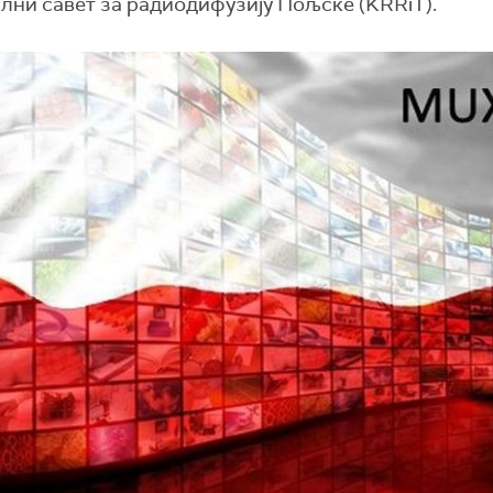
ални савет за радиодифузију Пољске (KRRiT).