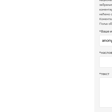
забрањен
комента
нећемо о
Коментар
Поља об
*Ваше и
*насло
*текст