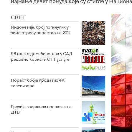
најмање девет понуда које су стигле у Национ
СВЕТ
Индонезија, број погинулих у
земљотресу порастао на 271
58 одсто домаћинстава у САД
редовно користи ОТТ услуге
Пораст броја продатих 4K
телевизора
Грузија завршила прелазак на
ДТВ