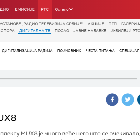
АДИО
ЕМИСИЈЕ
РТС
Остало
УСТАНОВЕ „РАДИО-ТЕЛЕВИЗИЈА СРБИЈЕ“
АКЦИЈЕ
ПГП
ГАЛЕРИЈ
АСПОРА
ДИГИТАЛНА ТВ
ПОСАО
ЈАВНЕ НАБАВКЕ
ЈУБИЛЕЈИ РТС
ДИГИТАЛИЗАЦИЈА РАДИЈА
ПОЈМОВНИК
ЧЕСТА ПИТАЊА
СПЕЦИЈАЛ
MUX8
лексу MUX8 је много веће него што се очекивало,