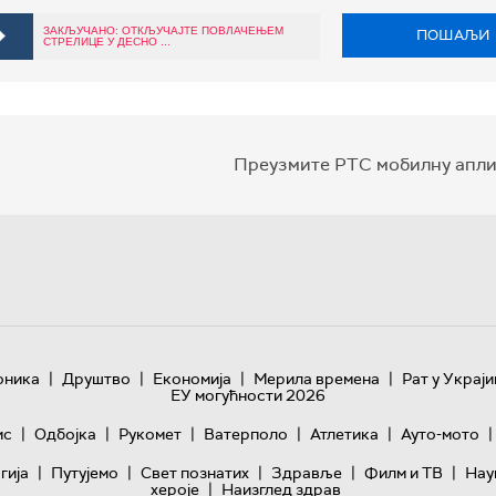
ЗАКЉУЧАНО: ОТКЉУЧАЈТЕ ПОВЛАЧЕЊЕМ
ПОШАЉИ
СТРЕЛИЦЕ У ДЕСНО ...
Преузмите РТС мобилну апли
|
|
|
|
оника
Друштво
Економија
Мерила времена
Рат у Украји
ЕУ могућности 2026
|
|
|
|
|
|
ис
Одбојка
Рукомет
Ватерполо
Атлетика
Ауто-мото
|
|
|
|
|
гијa
Путујемо
Свет познатих
Здравље
Филм и ТВ
Нау
|
хероје
Наизглед здрав