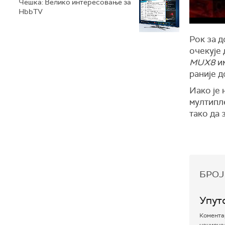
Чешка: Велико интересовање за
HbbTV
Рок за д
очекује 
MUX8
и
раније 
Иако је 
мултипл
тако да 
БРОЈ
Упут
Коментар
национал