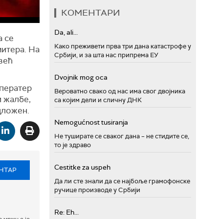
КОМЕНТАРИ
Da, ali...
а се
Како преживети прва три дана катастрофе у
митера. На
Србији, и за шта нас припрема ЕУ
 већ
Dvojnik mog oca
оператер
Вероватно свако од нас има свог двојника
 жалбе,
са којим дели и сличну ДНК
дложен.
Nemogućnost tusiranja
Не туширате се сваког дана – не стидите се,
то је здраво
Cestitke za uspeh
НТАР
Да ли сте знали да се најбоље грамофонске
ручице производе у Србији
Re: Eh...
р мржње је