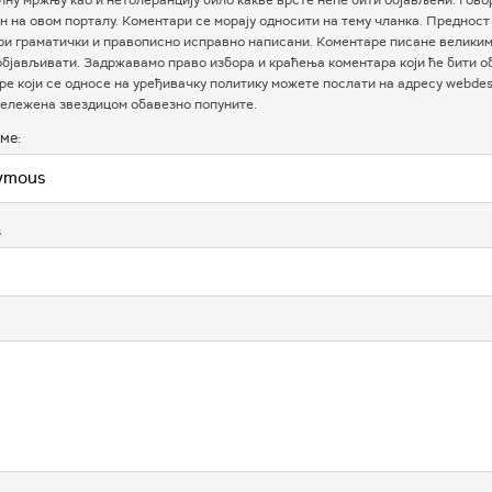
 на овом порталу. Коментари се морају односити на тему чланка. Предност
ри граматички и правописно исправно написани. Коментаре писане велики
бјављивати. Задржавамо право избора и краћења коментара који ће бити о
е који се односе на уређивачку политику можете послати на адресу webdesk
ележена звездицом обавезно попуните.
ме:
в