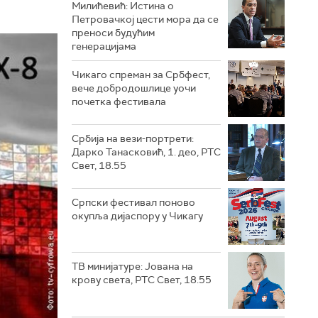
Милићевић: Истина о
Петровачкој цести мора да се
преноси будућим
генерацијама
Чикаго спреман за Србфест,
вече добродошлице уочи
почетка фестивала
Србија на вези-портрети:
Дарко Танасковић, 1. део, РТС
Свет, 18.55
Српски фестивал поново
окупља дијаспору у Чикагу
ТВ минијатуре: Јована на
крову света, РТС Свет, 18.55