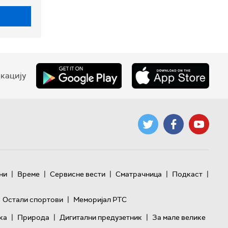
кацију
|
|
|
|
|
ни
Време
Сервисне вести
Сматрачница
Подкаст
|
Остали спортови
Меморијал РТС
|
|
|
ка
Природа
Дигитални предузетник
За мале велике