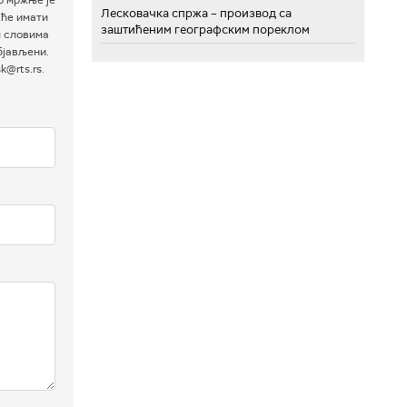
Лесковачка спржа – производ са
 ће имати
заштићеним географским пореклом
м словима
бјављени.
@rts.rs.