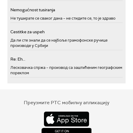
Nemogućnost tusiranja
Не туширате се сваког дана – не стидите се, то је здраво
Cestitke za uspeh
Да ли сте знали да се најбоље грамофонске ручице
производе у Србији
Re: Eh...
Лесковачка спржа – производ са заштићеним географским
пореклом
Преузмите РТС мобилну апликацију