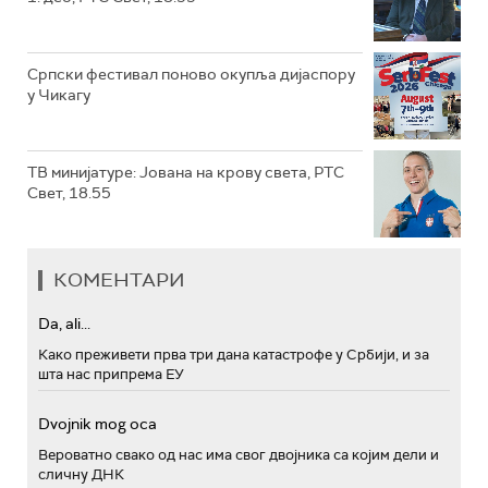
Српски фестивал поново окупља дијаспору
у Чикагу
ТВ минијатуре: Јована на крову света, РТС
Свет, 18.55
КОМЕНТАРИ
Da, ali...
Како преживети прва три дана катастрофе у Србији, и за
шта нас припрема ЕУ
Dvojnik mog oca
Вероватно свако од нас има свог двојника са којим дели и
сличну ДНК