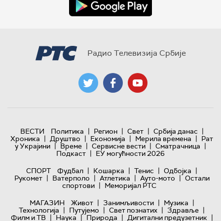
Радио Телевизија Србије
|
|
|
|
ВЕСТИ
Политика
Регион
Свет
Србија данас
|
|
|
|
Хроника
Друштво
Економија
Мерила времена
Рат
|
|
|
|
у Украјини
Време
Сервисне вести
Сматрачница
|
Подкаст
ЕУ могућности 2026
|
|
|
|
СПОРТ
Фудбал
Кошарка
Тенис
Одбојка
|
|
|
|
Рукомет
Ватерполо
Атлетика
Ауто-мото
Остали
|
спортови
Меморијал РТС
|
|
|
МАГАЗИН
Живот
Занимљивости
Музика
|
|
|
|
Технологијa
Путујемо
Свет познатих
Здравље
|
|
|
|
Филм и ТВ
Наука
Природа
Дигитални предузетник