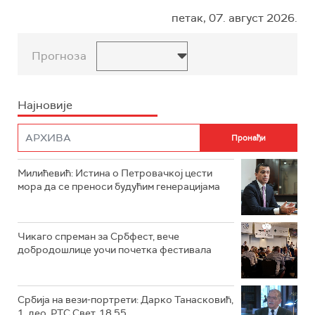
петак, 07. август 2026.
Прогноза
Најновије
Милићевић: Истина о Петровачкој цести
мора да се преноси будућим генерацијама
Чикаго спреман за Србфест, вече
добродошлице уочи почетка фестивала
Србија на вези-портрети: Дарко Танасковић,
1. део, РТС Свет, 18.55