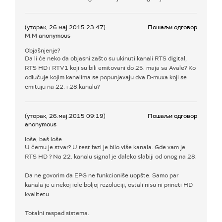
(уторак, 26.мај.2015 23:47)
Пошаљи одговор
M.M anonymous
Objašnjenje?
Da li će neko da objasni zašto su ukinuti kanali RTS digital,
RTS HD i RTV1 koji su bili emitovani do 25. maja sa Avale? Ko
odlučuje kojim kanalima se popunjavaju dva D-muxa koji se
emituju na 22. i 28.kanalu?
(уторак, 26.мај.2015 09:19)
Пошаљи одговор
anonymous
loše, baš loše
U čemu je stvar? U test fazi je bilo više kanala. Gde vam je
RTS HD ? Na 22. kanalu signal je daleko slabiji od onog na 28.
Da ne govorim da EPG ne funkcioniše uopšte. Samo par
kanala je u nekoj iole boljoj rezoluciji, ostali nisu ni prineti HD
kvalitetu.
Totalni raspad sistema.