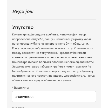
Види још
Упутство
Коментари који садрже вређање, непристојан говор,
непроверене оптужбе, расну и националну мржњу као и
нетолеранцију било какве врсте неће бити објављени.
Говор мржње је забрањен на овом порталу. Коментари се
морају односити на тему чланка. Предност ће имати
коментари граматички и правописно исправно написани.
Коментаре писане великим словима нећемо објављивати.
Задржавамо право избора и краћења коментара који ће
бити објављени. Коментаре који се односе на уређивачку
политику можете послати на адресу webdesk@rts.rs. Поља
обележена звездицом обавезно попуните.
*Ваше име: