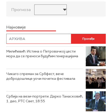
Прогноза
Најновије
Милићевић: Истина о Петровачкој цести
мора да се преноси будућим генерацијама
Чикаго спреман за Србфест, вече
добродошлице уочи почетка фестивала
Србија на вези-портрети: Дарко Танасковић,
1. део, РТС Свет, 18.55