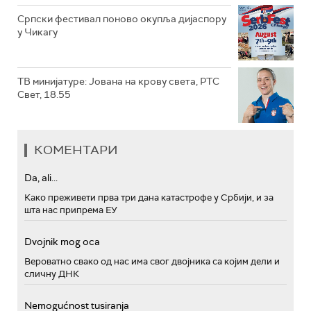
Српски фестивал поново окупља дијаспору
у Чикагу
ТВ минијатуре: Јована на крову света, РТС
Свет, 18.55
КОМЕНТАРИ
Da, ali...
Како преживети прва три дана катастрофе у Србији, и за
шта нас припрема ЕУ
Dvojnik mog oca
Вероватно свако од нас има свог двојника са којим дели и
сличну ДНК
Nemogućnost tusiranja