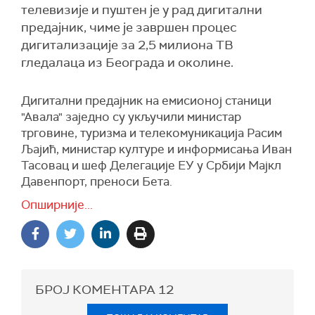
телевизије и пуштен је у рад дигитални
предајник, чиме је завршен процес
дигитализације за 2,5 милиона ТВ
гледалаца из Београда и околине.
Дигитални предајник на емисионој станици
"Авала" заједно су укључили министар
трговине, туризма и телекомуникација Расим
Љајић, министар културе и информисања Иван
Тасовац и шеф Делегације ЕУ у Србији Мајкл
Давенпорт, преноси Бета.
Опширније...
БРОЈ КОМЕНТАРА
12