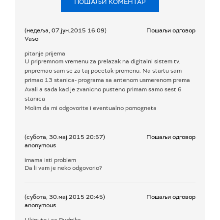
ПОШАЉИ КОМЕНТАР
(недеља, 07.јун.2015 16:09)
Пошаљи одговор
Vaso
pitanje prijema
U pripremnom vremenu za prelazak na digitalni sistem tv.
pripremao sam se za taj pocetak-promenu. Na startu sam
primao 13 stanica- programa sa antenom usmerenom prema
Avali a sada kad je zvanicno pusteno primam samo sest 6
stanica
Molim da mi odgovorite i eventualno pomogneta
(субота, 30.мај.2015 20:57)
Пошаљи одговор
anonymous
imama isti problem
Da li vam je neko odgovorio?
(субота, 30.мај.2015 20:45)
Пошаљи одговор
anonymous