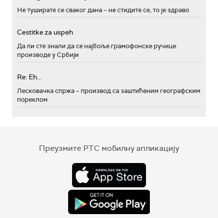
Не туширате се сваког дана – не стидите се, то је здраво
Cestitke za uspeh
Да ли сте знали да се најбоље грамофонске ручице
производе у Србији
Re: Eh...
Лесковачка спржа – производ са заштићеним географским
пореклом
Преузмите РТС мобилну апликацију