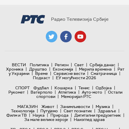
Радио Телевизија Србије
|
|
|
|
ВЕСТИ
Политика
Регион
Свет
Србија данас
|
|
|
|
Хроника
Друштво
Економија
Мерила времена
Рат
|
|
|
|
у Украјини
Време
Сервисне вести
Сматрачница
|
Подкаст
ЕУ могућности 2026
|
|
|
|
СПОРТ
Фудбал
Кошарка
Тенис
Одбојка
|
|
|
|
Рукомет
Ватерполо
Атлетика
Ауто-мото
Остали
|
спортови
Меморијал РТС
|
|
|
МАГАЗИН
Живот
Занимљивости
Музика
|
|
|
|
Технологијa
Путујемо
Свет познатих
Здравље
|
|
|
|
Филм и ТВ
Наука
Природа
Дигитални предузетник
|
За мале велике хероје
Наизглед здрав