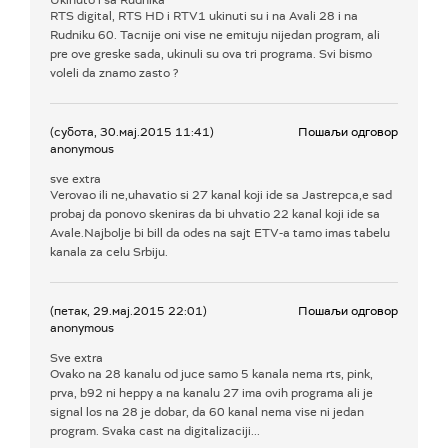
Ukinuto i sa Rudnika
RTS digital, RTS HD i RTV1 ukinuti su i na Avali 28 i na
Rudniku 60. Tacnije oni vise ne emituju nijedan program, ali
pre ove greske sada, ukinuli su ova tri programa. Svi bismo
voleli da znamo zasto ?
(субота, 30.мај.2015 11:41)
Пошаљи одговор
anonymous
sve extra
Verovao ili ne,uhavatio si 27 kanal koji ide sa Jastrepca,e sad
probaj da ponovo skeniras da bi uhvatio 22 kanal koji ide sa
Avale.Najbolje bi bill da odes na sajt ETV-a tamo imas tabelu
kanala za celu Srbiju.
(петак, 29.мај.2015 22:01)
Пошаљи одговор
anonymous
Sve extra
Ovako na 28 kanalu od juce samo 5 kanala nema rts, pink,
prva, b92 ni heppy a na kanalu 27 ima ovih programa ali je
signal los na 28 je dobar, da 60 kanal nema vise ni jedan
program. Svaka cast na digitalizaciji...