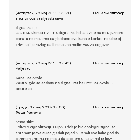
(четвртак, 28.мај.2015 18:51)
Пошаљи одговор
anonymous vasiljevski sava
digitalizacija
zasto su ukinuti rtv 1 rts digital rts hd sa avale pa mi u juznom
banatu ne mozemo da gledamo ove kanale konkretno u beloj
crkvi koji je razlog da li neko zna molim vas za odgovor
(четвртак, 28.мај.2015 07:43)
Пошаљи одговор
Valjevac
Kanali sa Avale
Zaista, gde se dedose rts digital, rts hd i rtv1 sa Avale...?
Resite to.
(среда, 27.мај.2015 14:00)
Пошаљи одговор
Petar Petrovic
nema slike
Toliko o digitalizaciji u Ripnju dok je bio analogni signal sa
antenom jedva su se gledali pojedini kanali sad kako god da
okrenem antenu ne mogu da dobijem sliku signal je los!!!