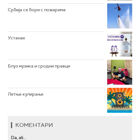
РАДИО ЏЕЗЕР
Србија се бори с пожарима
АРХИВ
Устанак
Блуз музика и сродни правци
Летње кулирање
КОМЕНТАРИ
Da, ali...