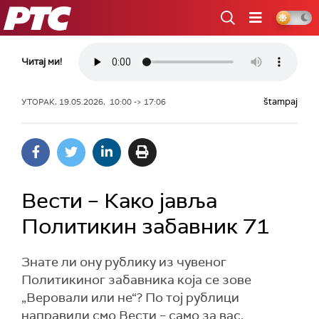
РТС
Читај ми!
štampaj
УТОРАК, 19.05.2026, 10:00 -> 17:06
Вести – Како јавља
Политикин забавник 71
Знате ли ону рублику из чувеног
Политикиног забавника која се зове
„Веровали или не“? По тој рублици
направили смо Вести – само за вас,