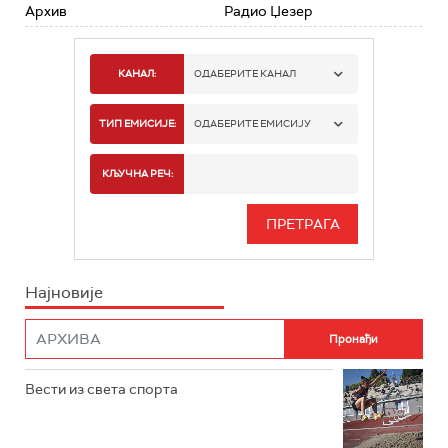
Архив
Радио Џезер
КАНАЛ:
ОДАБЕРИТЕ КАНАЛ
РАДИО БЕОГРАД 1
ТИП ЕМИСИЈЕ:
ОДАБЕРИТЕ ЕМИСИЈУ
РАДИО БЕОГРАД 2
СПОРТ
КЉУЧНА РЕЧ:
РАДИО БЕОГРАД 3
СЕРИЈА
БЕОГРАД 202
ИНФО
Најновије
РАДИО ПЛЕТЕНИЦА
ФИЛМ
РАДИО РОКЕНРОЛЕР
РАДИО ЏУБОКС
Вести из света спорта
РАДИО ВРТЕШКА