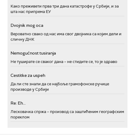
Како преживети прва три дана катастрофе у Србији, и за
шта нас припрема ЕУ
Dvojnik mog oca
Вероватно свако од нас има свог двојника са којим дели и
сличну ДНК
Nemogućnost tusiranja
Не туширате се сваког дана – не стидите се, то је здраво
Cestitke za uspeh
Да ли сте знали да се најбоље грамофонске ручице
производе у Србији
Re: Eh...
Лесковачка спржа – производ са заштићеним географским
пореклом