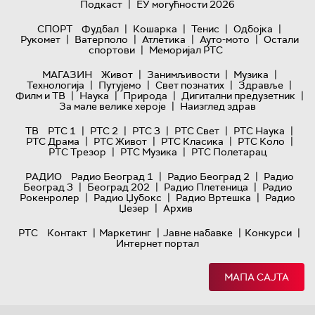
|
Подкаст
ЕУ могућности 2026
|
|
|
|
СПОРТ
Фудбал
Кошарка
Тенис
Одбојка
|
|
|
|
Рукомет
Ватерполо
Атлетика
Ауто-мото
Остали
|
спортови
Меморијал РТС
|
|
|
МАГАЗИН
Живот
Занимљивости
Музика
|
|
|
|
Технологијa
Путујемо
Свет познатих
Здравље
|
|
|
|
Филм и ТВ
Наука
Природа
Дигитални предузетник
|
За мале велике хероје
Наизглед здрав
|
|
|
|
|
ТВ
РТС 1
РТС 2
РТС 3
РТС Свет
РТС Наука
|
|
|
|
РТС Драма
РТС Живот
РТС Класика
РТС Коло
|
|
РТС Трезор
РТС Музика
РТС Полетарац
|
|
РАДИО
Радио Београд 1
Радио Београд 2
Радио
|
|
|
Београд 3
Београд 202
Радио Плетеница
Радио
|
|
|
Рокенролер
Радио Џубокс
Радио Вртешка
Радио
|
Џезер
Архив
|
|
|
|
РТС
Контакт
Маркетинг
Јавне набавке
Конкурси
Интернет портал
МАПА САЈТА