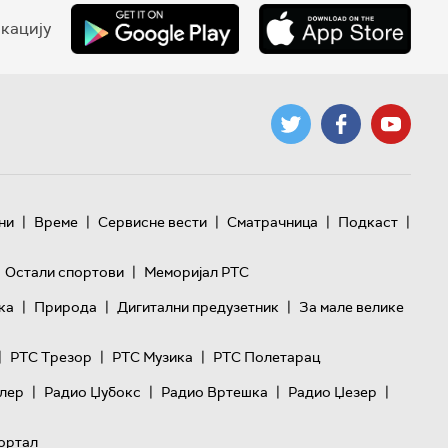
кацију
|
|
|
|
|
ни
Време
Сервисне вести
Сматрачница
Подкаст
|
Остали спортови
Меморијал РТС
|
|
|
ка
Природа
Дигитални предузетник
За мале велике
|
|
|
РТС Трезор
РТС Музика
РТС Полетарац
|
|
|
|
лер
Радио Џубокс
Радио Вртешка
Радио Џезер
ортал