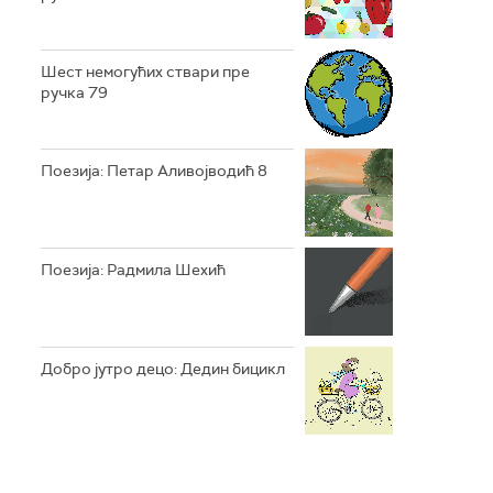
Шест немогућих ствари пре
ручка 79
Поезија: Петар Аливојводић 8
Поезија: Радмила Шехић
Добро јутро децо: Дедин бицикл