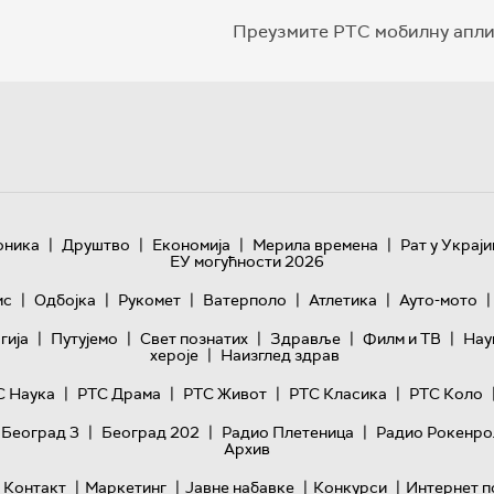
Преузмите РТС мобилну апли
|
|
|
|
оника
Друштво
Економија
Мерила времена
Рат у Украји
ЕУ могућности 2026
|
|
|
|
|
|
ис
Одбојка
Рукомет
Ватерполо
Атлетика
Ауто-мото
|
|
|
|
|
гијa
Путујемо
Свет познатих
Здравље
Филм и ТВ
Нау
|
хероје
Наизглед здрав
|
|
|
|
С Наука
РТС Драма
РТС Живот
РТС Класика
РТС Коло
|
|
|
 Београд 3
Београд 202
Радио Плетеница
Радио Рокенро
Архив
|
|
|
|
Контакт
Маркетинг
Јавне набавке
Конкурси
Интернет п