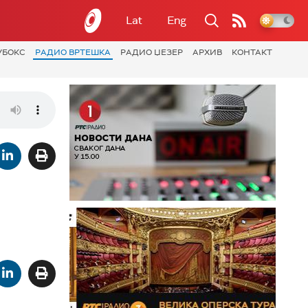
Lat
Eng
УБОКС
РАДИО ВРТЕШКА
РАДИО ЏЕЗЕР
АРХИВ
КОНТАКТ