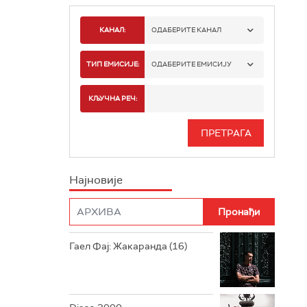
КАНАЛ:
ОДАБЕРИТЕ КАНАЛ
РАДИО БЕОГРАД 1
ТИП ЕМИСИЈЕ:
ОДАБЕРИТЕ ЕМИСИЈУ
РАДИО БЕОГРАД 2
СПОРТ
КЉУЧНА РЕЧ:
РАДИО БЕОГРАД 3
СЕРИЈА
БЕОГРАД 202
ИНФО
Најновије
РАДИО ПЛЕТЕНИЦА
ФИЛМ
РАДИО РОКЕНРОЛЕР
РАДИО ЏУБОКС
Гаел Фај: Жакаранда (16)
РАДИО ВРТЕШКА
РАДИО ЏЕЗЕР