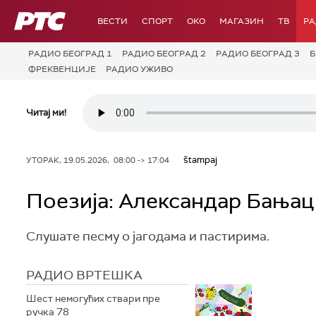
РТС
ВЕСТИ
СПОРТ
OKO
МАГАЗИН
ТВ
Р
РАДИО БЕОГРАД 1
РАДИО БЕОГРАД 2
РАДИО БЕОГРАД 3
Б
ФРЕКВЕНЦИЈЕ
РАДИО УЖИВО
Читај ми!
štampaj
УТОРАК, 19.05.2026, 08:00 -> 17:04
Поезија: Александар Бањац
Слушате песму о јагодама и пастирима.
РАДИО ВРТЕШКА
Шест немогућих ствари пре
ручка 78