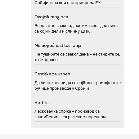
Србији, и за шта нас припрема ЕУ
Dvojnik mog oca
Вероватно свако од нас има свог двојника
са којим дели и сличну ДНК
Nemogućnost tusiranja
Не туширате се сваког дана – не стидите се,
то је здраво
Cestitke za uspeh
Да ли сте знали да се најбоље грамофонске
ручице производе у Србији
Re: Eh...
Лесковачка спржа – производ са
заштићеним географским пореклом