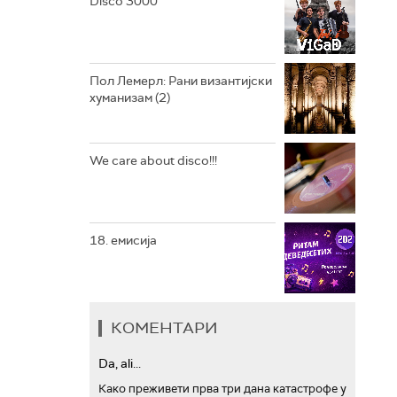
Disco 3000
АРХИВ
Пол Лемерл: Рани византијски
хуманизам (2)
We care about disco!!!
18. емисија
КОМЕНТАРИ
Da, ali...
Како преживети прва три дана катастрофе у