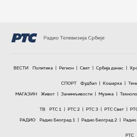
Радио Телевизија Србије
|
|
|
|
ВЕСТИ
Политика
Регион
Свет
Србија данас
Хр
|
|
СПОРТ
Фудбал
Кошарка
Тен
|
|
|
МАГАЗИН
Живот
Занимљивости
Музика
Техноло
|
|
|
|
ТВ
РТС 1
РТС 2
РТС 3
РТС Свет
РТ
|
|
РАДИО
Радио Београд 1
Радио Београд 2
Радио
РТС