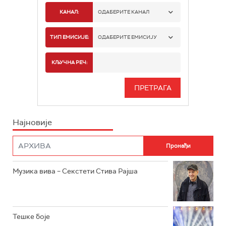
КАНАЛ:
ОДАБЕРИТЕ КАНАЛ
РАДИО БЕОГРАД 1
ТИП ЕМИСИЈЕ:
ОДАБЕРИТЕ ЕМИСИЈУ
РАДИО БЕОГРАД 2
СПОРТ
КЉУЧНА РЕЧ:
РАДИО БЕОГРАД 3
СЕРИЈА
БЕОГРАД 202
ИНФО
Најновије
РАДИО ПЛЕТЕНИЦА
ФИЛМ
РАДИО РОКЕНРОЛЕР
РАДИО ЏУБОКС
Музика вива – Секстети Стива Рајша
РАДИО ВРТЕШКА
РАДИО ЏЕЗЕР
Тешке боје