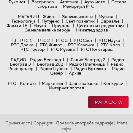
|
|
|
|
Рукомет
Ватерполо
Атлетика
Ауто-мото
Остали
|
спортови
Меморијал РТС
|
|
|
МАГАЗИН
Живот
Занимљивости
Музика
|
|
|
|
Технологијa
Путујемо
Свет познатих
Здравље
|
|
|
|
Филм и ТВ
Наука
Природа
Дигитални предузетник
|
За мале велике хероје
Наизглед здрав
|
|
|
|
|
ТВ
РТС 1
РТС 2
РТС 3
РТС Свет
РТС Наука
|
|
|
|
РТС Драма
РТС Живот
РТС Класика
РТС Коло
|
|
РТС Трезор
РТС Музика
РТС Полетарац
|
|
РАДИО
Радио Београд 1
Радио Београд 2
Радио
|
|
|
Београд 3
Београд 202
Радио Плетеница
Радио
|
|
|
Рокенролер
Радио Џубокс
Радио Вртешка
Радио
|
Џезер
Архив
|
|
|
|
РТС
Контакт
Маркетинг
Јавне набавке
Конкурси
Интернет портал
МАПА САЈТА
Приватност
Copyright
Правила употребе садржаја
Мапа
|
|
|
сајта