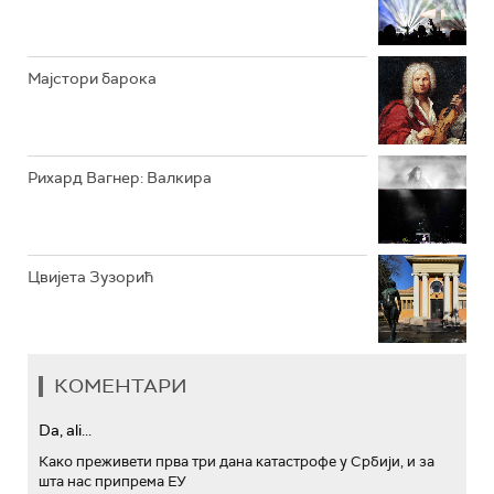
АРХИВ
Мајстори барока
Рихард Вагнер: Валкира
Цвијета Зузорић
КОМЕНТАРИ
Da, ali...
Како преживети прва три дана катастрофе у Србији, и за
шта нас припрема ЕУ