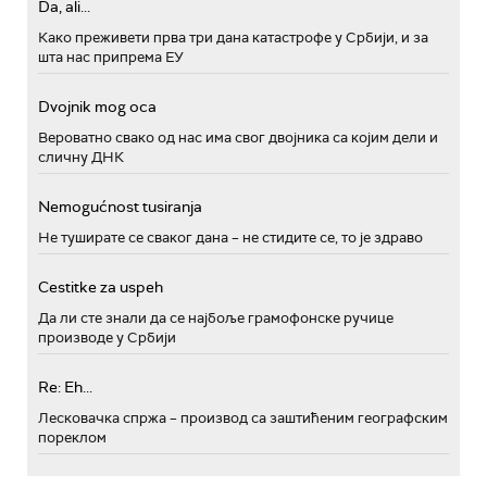
Da, ali...
Како преживети прва три дана катастрофе у Србији, и за
шта нас припрема ЕУ
Dvojnik mog oca
Вероватно свако од нас има свог двојника са којим дели и
сличну ДНК
Nemogućnost tusiranja
Не туширате се сваког дана – не стидите се, то је здраво
Cestitke za uspeh
Да ли сте знали да се најбоље грамофонске ручице
производе у Србији
Re: Eh...
Лесковачка спржа – производ са заштићеним географским
пореклом