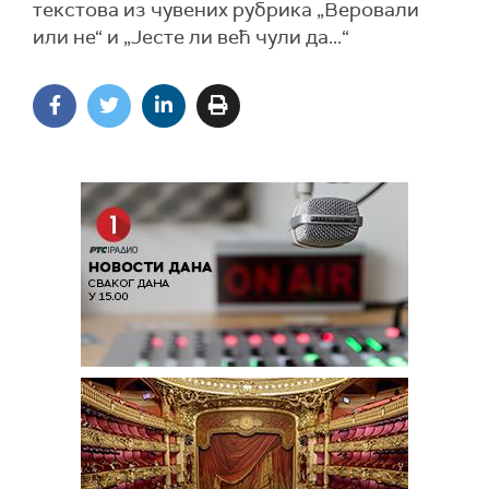
текстова из чувених рубрика „Веровали
или не“ и „Јесте ли већ чули да...“