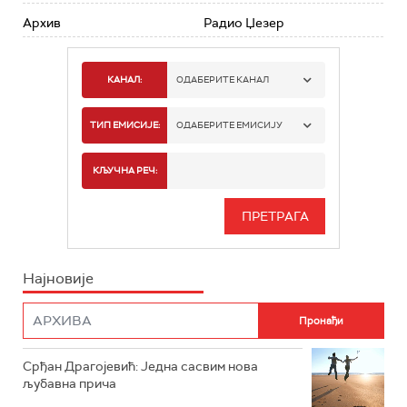
Архив
Радио Џезер
КАНАЛ:
ОДАБЕРИТЕ КАНАЛ
РАДИО БЕОГРАД 1
ТИП ЕМИСИЈЕ:
ОДАБЕРИТЕ ЕМИСИЈУ
РАДИО БЕОГРАД 2
СПОРТ
КЉУЧНА РЕЧ:
РАДИО БЕОГРАД 3
СЕРИЈА
БЕОГРАД 202
ИНФО
Најновије
РАДИО ПЛЕТЕНИЦА
ФИЛМ
РАДИО РОКЕНРОЛЕР
РАДИО ЏУБОКС
Срђан Драгојевић: Једна сасвим нова
љубавна прича
РАДИО ВРТЕШКА