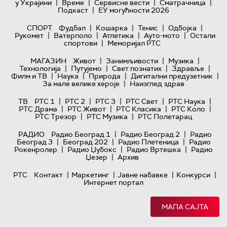
|
|
|
|
у Украјини
Време
Сервисне вести
Сматрачница
|
Подкаст
ЕУ могућности 2026
|
|
|
|
СПОРТ
Фудбал
Кошарка
Тенис
Одбојка
|
|
|
|
Рукомет
Ватерполо
Атлетика
Ауто-мото
Остали
|
спортови
Меморијал РТС
|
|
|
МАГАЗИН
Живот
Занимљивости
Музика
|
|
|
|
Технологијa
Путујемо
Свет познатих
Здравље
|
|
|
|
Филм и ТВ
Наука
Природа
Дигитални предузетник
|
За мале велике хероје
Наизглед здрав
|
|
|
|
|
ТВ
РТС 1
РТС 2
РТС 3
РТС Свет
РТС Наука
|
|
|
|
РТС Драма
РТС Живот
РТС Класика
РТС Коло
|
|
РТС Трезор
РТС Музика
РТС Полетарац
|
|
РАДИО
Радио Београд 1
Радио Београд 2
Радио
|
|
|
Београд 3
Београд 202
Радио Плетеница
Радио
|
|
|
Рокенролер
Радио Џубокс
Радио Вртешка
Радио
|
Џезер
Архив
|
|
|
|
РТС
Контакт
Маркетинг
Јавне набавке
Конкурси
Интернет портал
МАПА САЈТА