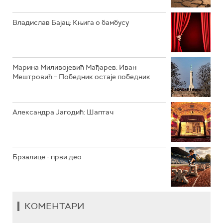
РАДИО ЏЕЗЕР
Владислав Бајац: Књига о бамбусу
АРХИВ
Марина Миливојевић Мађарев: Иван
Мештровић – Победник остаје победник
Александра Јагодић: Шаптач
Брзалице - први део
КОМЕНТАРИ