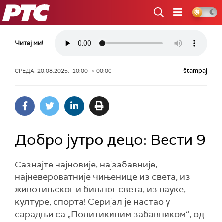
РТС
Читај ми!
štampaj
СРЕДА, 20.08.2025, 10:00 -> 00:00
Добро јутро децо: Вести 9
Сазнајте најновије, најзабавније,
најневероватније чињенице из света, из
животињског и биљног света, из науке,
културе, спорта! Серијал је настао у
сарадњи са „Политикиним забавником“, од