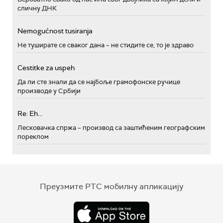
сличну ДНК
Nemogućnost tusiranja
Не туширате се сваког дана – не стидите се, то је здраво
Cestitke za uspeh
Да ли сте знали да се најбоље грамофонске ручице
производе у Србији
Re: Eh...
Лесковачка спржа – производ са заштићеним географским
пореклом
Преузмите РТС мобилну апликацију