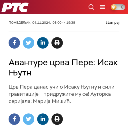
РТС
štampaj
ПОНЕДЕЉАК, 04.11.2024, 08:00 -> 19:38
Авантуре црва Пере: Исак
Њутн
Црв Пера данас учи о Исаку Њутну и сили
гравитације – придружите му се! Ауторка
серијала: Марија Мишић.