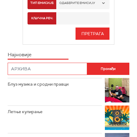
РАДИО БЕОГРАД 1
ТИП ЕМИСИЈЕ:
ОДАБЕРИТЕ ЕМИСИЈУ
РАДИО БЕОГРАД 2
СПОРТ
КЉУЧНА РЕЧ:
РАДИО БЕОГРАД 3
СЕРИЈА
БЕОГРАД 202
ИНФО
Најновије
РАДИО ПЛЕТЕНИЦА
ФИЛМ
РАДИО РОКЕНРОЛЕР
РАДИО ЏУБОКС
Блуз музика и сродни правци
РАДИО ВРТЕШКА
РАДИО ЏЕЗЕР
Летње кулирање
АРХИВ