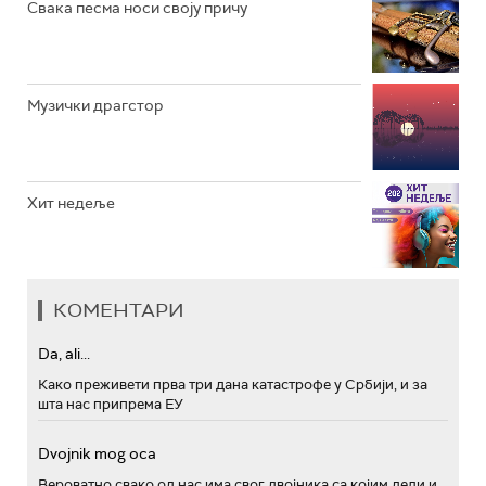
Свака песма носи своју причу
Музички драгстор
Хит недеље
КОМЕНТАРИ
Da, ali...
Како преживети прва три дана катастрофе у Србији, и за
шта нас припрема ЕУ
Dvojnik mog oca
Вероватно свако од нас има свог двојника са којим дели и