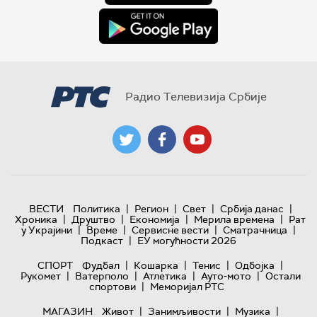
Радио Телевизија Србије
|
|
|
|
ВЕСТИ
Политика
Регион
Свет
Србија данас
|
|
|
|
Хроника
Друштво
Економија
Мерила времена
Рат
|
|
|
|
у Украјини
Време
Сервисне вести
Сматрачница
|
Подкаст
ЕУ могућности 2026
|
|
|
|
СПОРТ
Фудбал
Кошарка
Тенис
Одбојка
|
|
|
|
Рукомет
Ватерполо
Атлетика
Ауто-мото
Остали
|
спортови
Меморијал РТС
|
|
|
МАГАЗИН
Живот
Занимљивости
Музика