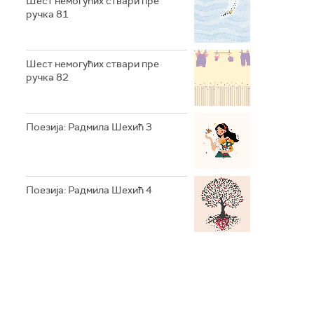
Шест немогућих ствари пре
ручка 81
Шест немогућих ствари пре
ручка 82
Поезија: Радмила Шехић 3
Поезија: Радмила Шехић 4