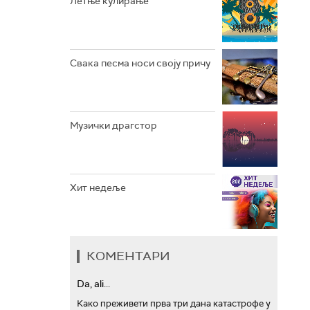
Летње кулирање
АРХИВ
Свака песма носи своју причу
Музички драгстор
Хит недеље
КОМЕНТАРИ
Da, ali...
Како преживети прва три дана катастрофе у