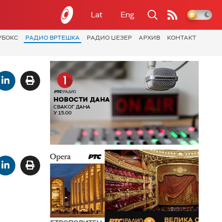
Lat
Eng
УБОКС
РАДИО ВРТЕШКА
РАДИО ЏЕЗЕР
АРХИВ
КОНТАКТ