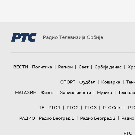
Радио Телевизија Србије
|
|
|
|
ВЕСТИ
Политика
Регион
Свет
Србија данас
Хр
|
|
СПОРТ
Фудбал
Кошарка
Тен
|
|
|
МАГАЗИН
Живот
Занимљивости
Музика
Техноло
|
|
|
|
ТВ
РТС 1
РТС 2
РТС 3
РТС Свет
РТ
|
|
РАДИО
Радио Београд 1
Радио Београд 2
Радио
РТС