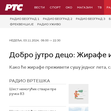
РТС
ВЕСТИ
СПОРТ
OKO
МАГАЗИН
ТВ
Р
РАДИО БЕОГРАД 1
РАДИО БЕОГРАД 2
РАДИО БЕОГРАД 3
Б
ФРЕКВЕНЦИЈЕ
РАДИО УЖИВО
НЕДЕЉА, 03.11.2024, 06:00 -> 22:30
Добро јутро децо: Жирафе 
Како ће жирафе преживети сушу једног лета, с
РАДИО ВРТЕШКА
Шест немогућих ствари пре
ручка 83