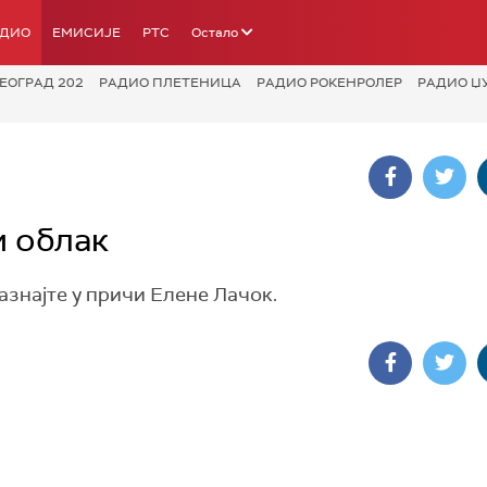
АДИО
ЕМИСИЈЕ
РТС
Остало
ЕОГРАД 202
РАДИО ПЛЕТЕНИЦА
РАДИО РОКЕНРОЛЕР
РАДИО Џ
и облак
азнајте у причи Елене Лачок.