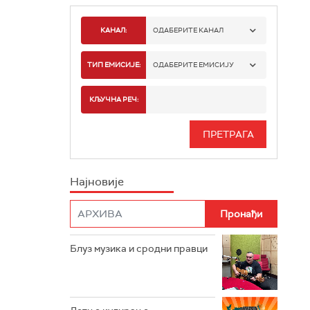
КАНАЛ:
ОДАБЕРИТЕ КАНАЛ
РАДИО БЕОГРАД 1
ТИП ЕМИСИЈЕ:
ОДАБЕРИТЕ ЕМИСИЈУ
РАДИО БЕОГРАД 2
СПОРТ
КЉУЧНА РЕЧ:
РАДИО БЕОГРАД 3
СЕРИЈА
БЕОГРАД 202
ИНФО
Најновије
РАДИО ПЛЕТЕНИЦА
ФИЛМ
РАДИО РОКЕНРОЛЕР
РАДИО ЏУБОКС
Блуз музика и сродни правци
РАДИО ВРТЕШКА
РАДИО ЏЕЗЕР