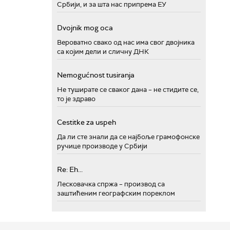
Србији, и за шта нас припрема ЕУ
Dvojnik mog oca
Вероватно свако од нас има свог двојника
са којим дели и сличну ДНК
Nemogućnost tusiranja
Не туширате се сваког дана – не стидите се,
то је здраво
Cestitke za uspeh
Да ли сте знали да се најбоље грамофонске
ручице производе у Србији
Re: Eh...
Лесковачка спржа – производ са
заштићеним географским пореклом