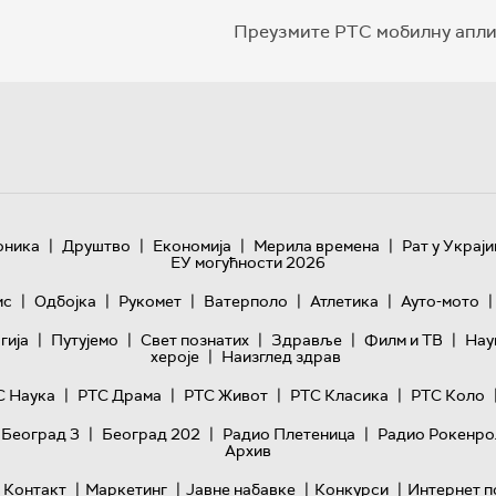
Преузмите РТС мобилну апли
|
|
|
|
оника
Друштво
Економија
Мерила времена
Рат у Украји
ЕУ могућности 2026
|
|
|
|
|
|
ис
Одбојка
Рукомет
Ватерполо
Атлетика
Ауто-мото
|
|
|
|
|
гијa
Путујемо
Свет познатих
Здравље
Филм и ТВ
Нау
|
хероје
Наизглед здрав
|
|
|
|
С Наука
РТС Драма
РТС Живот
РТС Класика
РТС Коло
|
|
|
 Београд 3
Београд 202
Радио Плетеница
Радио Рокенро
Архив
|
|
|
|
Контакт
Маркетинг
Јавне набавке
Конкурси
Интернет п