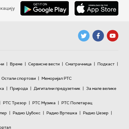
кацију
|
|
|
|
|
ни
Време
Сервисне вести
Сматрачница
Подкаст
|
Остали спортови
Меморијал РТС
|
|
|
ка
Природа
Дигитални предузетник
За мале велике
|
|
|
РТС Трезор
РТС Музика
РТС Полетарац
|
|
|
|
лер
Радио Џубокс
Радио Вртешка
Радио Џезер
ортал