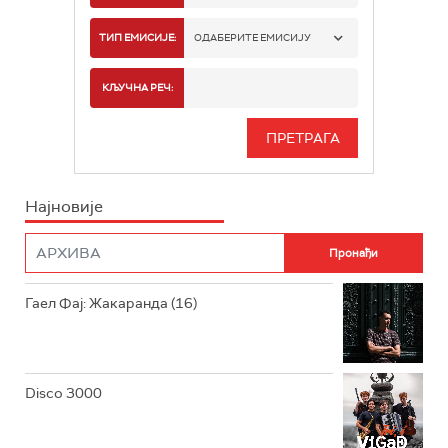
РАДИО БЕОГРАД 1
ТИП ЕМИСИЈЕ:
ОДАБЕРИТЕ ЕМИСИЈУ
РАДИО БЕОГРАД 2
СПОРТ
КЉУЧНА РЕЧ:
РАДИО БЕОГРАД 3
СЕРИЈА
БЕОГРАД 202
ИНФО
Најновије
РАДИО ПЛЕТЕНИЦА
ФИЛМ
РАДИО РОКЕНРОЛЕР
РАДИО ЏУБОКС
Гаел Фај: Жакаранда (16)
РАДИО ВРТЕШКА
РАДИО ЏЕЗЕР
Disco 3000
АРХИВ