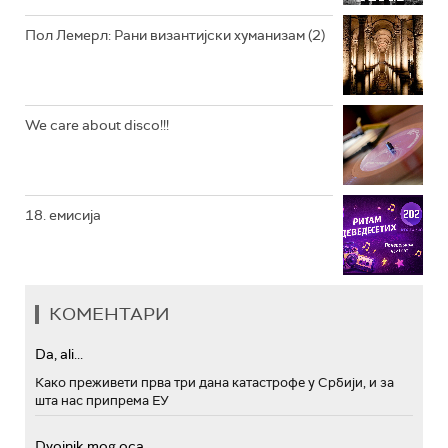
Пол Лемерл: Рани византијски хуманизам (2)
We care about disco!!!
18. емисија
КОМЕНТАРИ
Da, ali...
Како преживети прва три дана катастрофе у Србији, и за
шта нас припрема ЕУ
Dvojnik mog oca