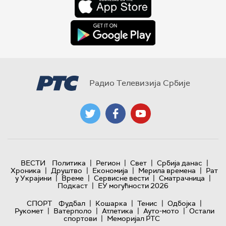
Радио Телевизија Србије
|
|
|
|
ВЕСТИ
Политика
Регион
Свет
Србија данас
|
|
|
|
Хроника
Друштво
Економија
Мерила времена
Рат
|
|
|
|
у Украјини
Време
Сервисне вести
Сматрачница
|
Подкаст
ЕУ могућности 2026
|
|
|
|
СПОРТ
Фудбал
Кошарка
Тенис
Одбојка
|
|
|
|
Рукомет
Ватерполо
Атлетика
Ауто-мото
Остали
|
спортови
Меморијал РТС