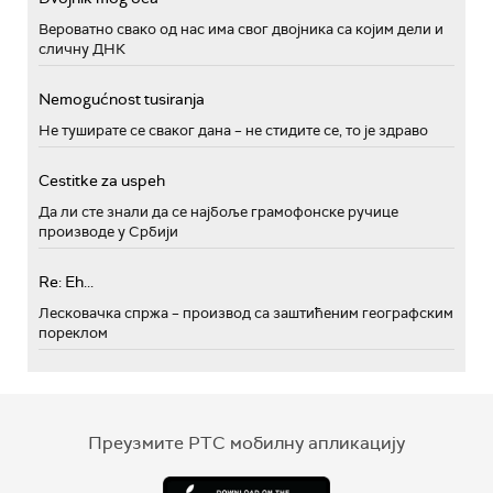
Вероватно свако од нас има свог двојника са којим дели и
сличну ДНК
Nemogućnost tusiranja
Не туширате се сваког дана – не стидите се, то је здраво
Cestitke za uspeh
Да ли сте знали да се најбоље грамофонске ручице
производе у Србији
Re: Eh...
Лесковачка спржа – производ са заштићеним географским
пореклом
Преузмите РТС мобилну апликацију