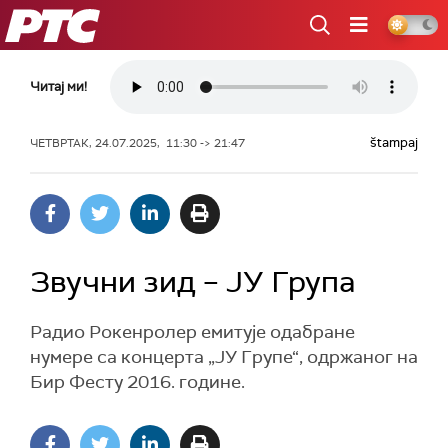
РТС
Читај ми!
štampaj
ЧЕТВРТАК, 24.07.2025, 11:30 -> 21:47
Звучни зид – ЈУ Група
Радио Рокенролер емитује одабране
нумере са концерта „ЈУ Групе“, одржаног на
Бир Фесту 2016. године.