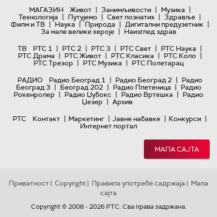
|
|
|
МАГАЗИН
Живот
Занимљивости
Музика
|
|
|
|
Технологијa
Путујемо
Свет познатих
Здравље
|
|
|
|
Филм и ТВ
Наука
Природа
Дигитални предузетник
|
За мале велике хероје
Наизглед здрав
|
|
|
|
|
ТВ
РТС 1
РТС 2
РТС 3
РТС Свет
РТС Наука
|
|
|
|
РТС Драма
РТС Живот
РТС Класика
РТС Коло
|
|
РТС Трезор
РТС Музика
РТС Полетарац
|
|
РАДИО
Радио Београд 1
Радио Београд 2
Радио
|
|
|
Београд 3
Београд 202
Радио Плетеница
Радио
|
|
|
Рокенролер
Радио Џубокс
Радио Вртешка
Радио
|
Џезер
Архив
|
|
|
|
РТС
Контакт
Маркетинг
Јавне набавке
Конкурси
Интернет портал
МАПА САЈТА
Приватност
Copyright
Правила употребе садржаја
Мапа
|
|
|
сајта
Copyright © 2008 - 2026 РТС. Сва права задржана.