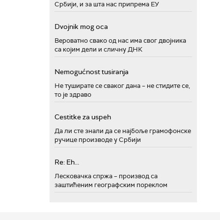
Србији, и за шта нас припрема ЕУ
Dvojnik mog oca
Вероватно свако од нас има свог двојника
са којим дели и сличну ДНК
Nemogućnost tusiranja
Не туширате се сваког дана – не стидите се,
то је здраво
Cestitke za uspeh
Да ли сте знали да се најбоље грамофонске
ручице производе у Србији
Re: Eh...
Лесковачка спржа – производ са
заштићеним географским пореклом