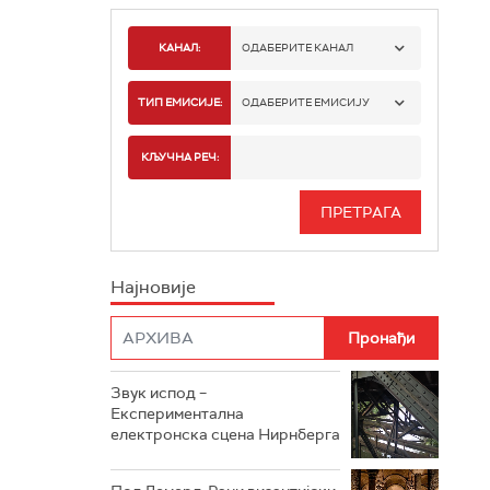
КАНАЛ:
ОДАБЕРИТЕ КАНАЛ
РАДИО БЕОГРАД 1
ТИП ЕМИСИЈЕ:
ОДАБЕРИТЕ ЕМИСИЈУ
РАДИО БЕОГРАД 2
СПОРТ
КЉУЧНА РЕЧ:
РАДИО БЕОГРАД 3
СЕРИЈА
БЕОГРАД 202
ИНФО
Најновије
РАДИО ПЛЕТЕНИЦА
ФИЛМ
РАДИО РОКЕНРОЛЕР
РАДИО ЏУБОКС
Звук испод –
Експериментална
РАДИО ВРТЕШКА
електронска сцена Нирнберга
РАДИО ЏЕЗЕР