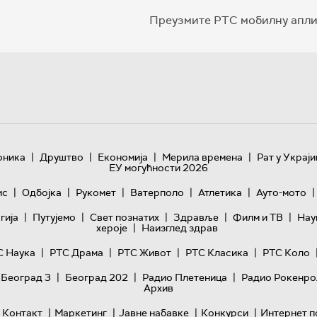
Преузмите РТС мобилну апли
|
|
|
|
оника
Друштво
Економија
Мерила времена
Рат у Украји
ЕУ могућности 2026
|
|
|
|
|
|
ис
Одбојка
Рукомет
Ватерполо
Атлетика
Ауто-мото
|
|
|
|
|
гијa
Путујемо
Свет познатих
Здравље
Филм и ТВ
Нау
|
хероје
Наизглед здрав
|
|
|
|
С Наука
РТС Драма
РТС Живот
РТС Класика
РТС Коло
|
|
|
 Београд 3
Београд 202
Радио Плетеница
Радио Рокенро
Архив
|
|
|
|
Контакт
Маркетинг
Јавне набавке
Конкурси
Интернет п