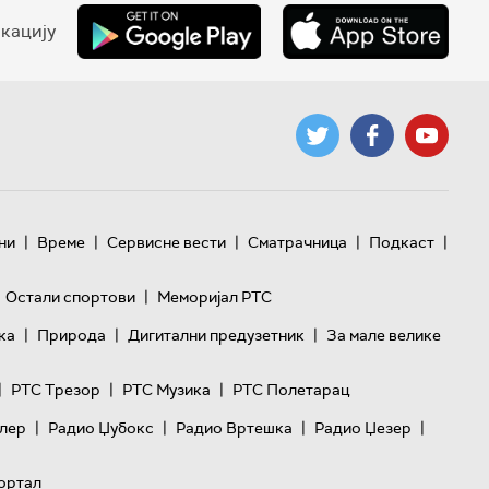
кацију
|
|
|
|
|
ни
Време
Сервисне вести
Сматрачница
Подкаст
|
Остали спортови
Меморијал РТС
|
|
|
ка
Природа
Дигитални предузетник
За мале велике
|
|
|
РТС Трезор
РТС Музика
РТС Полетарац
|
|
|
|
лер
Радио Џубокс
Радио Вртешка
Радио Џезер
ортал