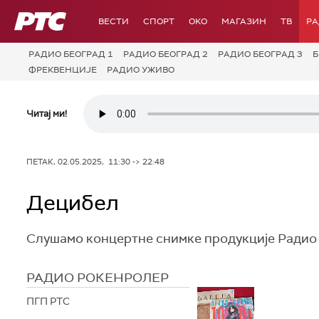
РТС
ВЕСТИ
СПОРТ
OKO
МАГАЗИН
ТВ
Р
РАДИО БЕОГРАД 1
РАДИО БЕОГРАД 2
РАДИО БЕОГРАД 3
Б
ФРЕКВЕНЦИЈЕ
РАДИО УЖИВО
Читај ми!
ПЕТАК, 02.05.2025, 11:30 -> 22:48
Децибел
Слушамо концертне снимке продукције Радио
РАДИО РОКЕНРОЛЕР
ПГП РТС