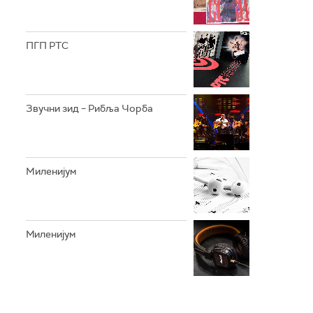
ПГП РТС
Звучни зид – Рибља Чорба
Mиленијум
Миленијум