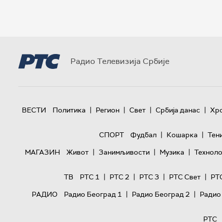
Радио Телевизија Србије
|
|
|
|
ВЕСТИ
Политика
Регион
Свет
Србија данас
Хр
|
|
СПОРТ
Фудбал
Кошарка
Тен
|
|
|
МАГАЗИН
Живот
Занимљивости
Музика
Техноло
|
|
|
|
ТВ
РТС 1
РТС 2
РТС 3
РТС Свет
РТ
|
|
РАДИО
Радио Београд 1
Радио Београд 2
Радио
РТС