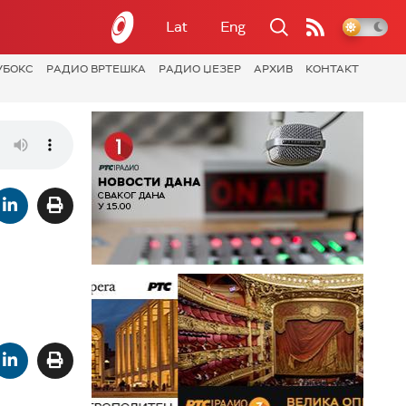
Lat
Eng
УБОКС
РАДИО ВРТЕШКА
РАДИО ЏЕЗЕР
АРХИВ
КОНТАКТ