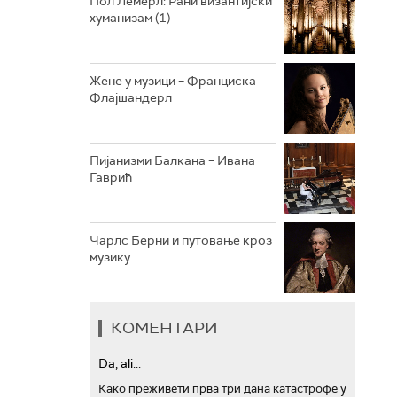
Пол Лемерл: Рани византијски
хуманизам (1)
АРХИВ
Жене у музици – Франциска
Флајшандерл
Пијанизми Балкана – Ивана
Гаврић
Чарлс Берни и путовање кроз
музику
КОМЕНТАРИ
Da, ali...
Како преживети прва три дана катастрофе у