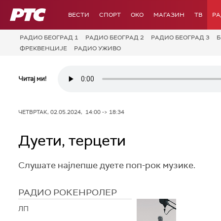
РТС
ВЕСТИ
СПОРТ
OKO
МАГАЗИН
ТВ
Р
РАДИО БЕОГРАД 1
РАДИО БЕОГРАД 2
РАДИО БЕОГРАД 3
Б
ФРЕКВЕНЦИЈЕ
РАДИО УЖИВО
Читај ми!
ЧЕТВРТАК, 02.05.2024, 14:00 -> 18:34
Дуети, терцети
Слушате најлепше дуете поп-рок музике.
РАДИО РОКЕНРОЛЕР
ЛП