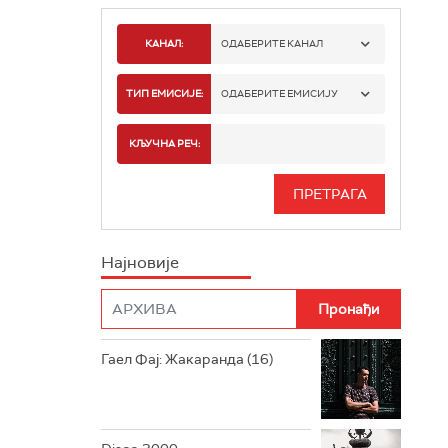
КАНАЛ:
ОДАБЕРИТЕ КАНАЛ
РАДИО БЕОГРАД 1
ТИП ЕМИСИЈЕ:
ОДАБЕРИТЕ ЕМИСИЈУ
РАДИО БЕОГРАД 2
СПОРТ
КЉУЧНА РЕЧ:
РАДИО БЕОГРАД 3
СЕРИЈА
БЕОГРАД 202
ИНФО
Најновије
РАДИО ПЛЕТЕНИЦА
ФИЛМ
РАДИО РОКЕНРОЛЕР
РАДИО ЏУБОКС
Гаел Фај: Жакаранда (16)
РАДИО ВРТЕШКА
РАДИО ЏЕЗЕР