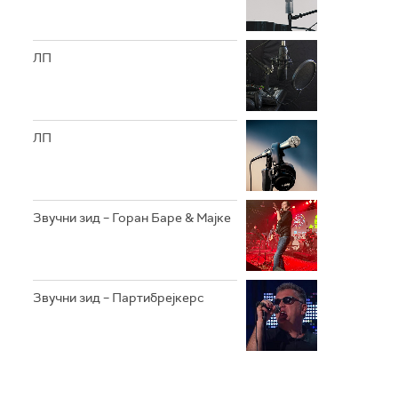
ЛП
ЛП
Звучни зид – Горан Баре & Мајке
Звучни зид – Партибрејкерс