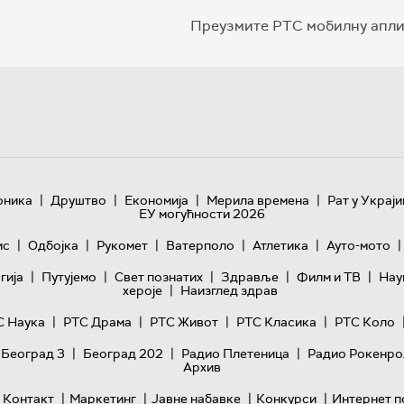
Преузмите РТС мобилну апли
|
|
|
|
оника
Друштво
Економија
Мерила времена
Рат у Украји
ЕУ могућности 2026
|
|
|
|
|
|
ис
Одбојка
Рукомет
Ватерполо
Атлетика
Ауто-мото
|
|
|
|
|
гијa
Путујемо
Свет познатих
Здравље
Филм и ТВ
Нау
|
хероје
Наизглед здрав
|
|
|
|
С Наука
РТС Драма
РТС Живот
РТС Класика
РТС Коло
|
|
|
 Београд 3
Београд 202
Радио Плетеница
Радио Рокенро
Архив
|
|
|
|
Контакт
Маркетинг
Јавне набавке
Конкурси
Интернет п