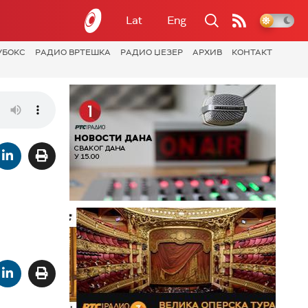
Lat
Eng
УБОКС
РАДИО ВРТЕШКА
РАДИО ЏЕЗЕР
АРХИВ
КОНТАКТ