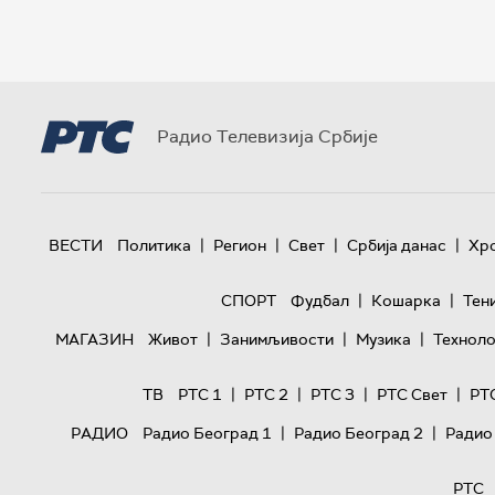
Радио Телевизија Србије
|
|
|
|
ВЕСТИ
Политика
Регион
Свет
Србија данас
Хр
|
|
СПОРТ
Фудбал
Кошарка
Тен
|
|
|
МАГАЗИН
Живот
Занимљивости
Музика
Техноло
|
|
|
|
ТВ
РТС 1
РТС 2
РТС 3
РТС Свет
РТ
|
|
РАДИО
Радио Београд 1
Радио Београд 2
Радио
РТС