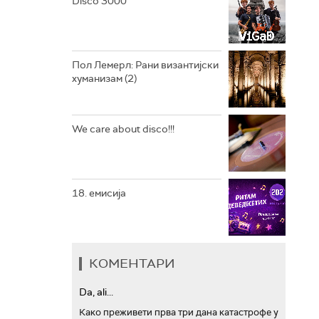
Disco 3000
АРХИВ
Пол Лемерл: Рани византијски
хуманизам (2)
We care about disco!!!
18. емисија
КОМЕНТАРИ
Da, ali...
Како преживети прва три дана катастрофе у