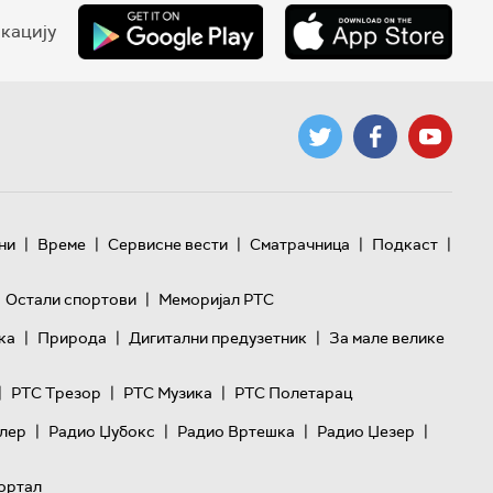
кацију
|
|
|
|
|
ни
Време
Сервисне вести
Сматрачница
Подкаст
|
Остали спортови
Меморијал РТС
|
|
|
ка
Природа
Дигитални предузетник
За мале велике
|
|
|
РТС Трезор
РТС Музика
РТС Полетарац
|
|
|
|
лер
Радио Џубокс
Радио Вртешка
Радио Џезер
ортал