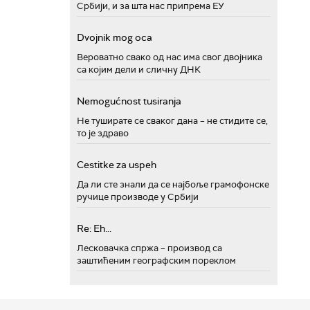
Србији, и за шта нас припрема ЕУ
Dvojnik mog oca
Вероватно свако од нас има свог двојника
са којим дели и сличну ДНК
Nemogućnost tusiranja
Не туширате се сваког дана – не стидите се,
то је здраво
Cestitke za uspeh
Да ли сте знали да се најбоље грамофонске
ручице производе у Србији
Re: Eh...
Лесковачка спржа – производ са
заштићеним географским пореклом