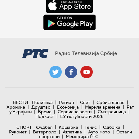
Радио Телевизија Србије
|
|
|
|
ВЕСТИ
Политика
Регион
Свет
Србија данас
|
|
|
|
Хроника
Друштво
Економија
Мерила времена
Рат
|
|
|
|
у Украјини
Време
Сервисне вести
Сматрачница
|
Подкаст
ЕУ могућности 2026
|
|
|
|
СПОРТ
Фудбал
Кошарка
Тенис
Одбојка
|
|
|
|
Рукомет
Ватерполо
Атлетика
Ауто-мото
Остали
|
спортови
Меморијал РТС