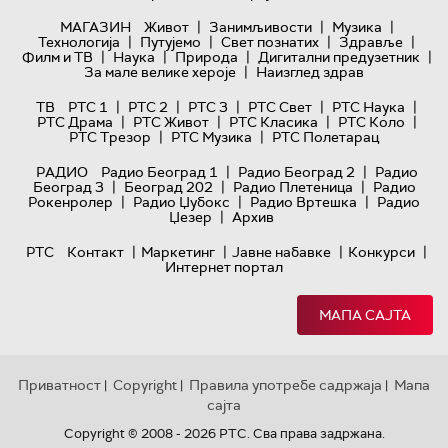
|
|
|
МАГАЗИН
Живот
Занимљивости
Музика
|
|
|
|
Технологијa
Путујемо
Свет познатих
Здравље
|
|
|
|
Филм и ТВ
Наука
Природа
Дигитални предузетник
|
За мале велике хероје
Наизглед здрав
|
|
|
|
|
ТВ
РТС 1
РТС 2
РТС 3
РТС Свет
РТС Наука
|
|
|
|
РТС Драма
РТС Живот
РТС Класика
РТС Коло
|
|
РТС Трезор
РТС Музика
РТС Полетарац
|
|
РАДИО
Радио Београд 1
Радио Београд 2
Радио
|
|
|
Београд 3
Београд 202
Радио Плетеница
Радио
|
|
|
Рокенролер
Радио Џубокс
Радио Вртешка
Радио
|
Џезер
Архив
|
|
|
|
РТС
Контакт
Маркетинг
Јавне набавке
Конкурси
Интернет портал
МАПА САЈТА
Приватност
Copyright
Правила употребе садржаја
Мапа
|
|
|
сајта
Copyright © 2008 - 2026 РТС. Сва права задржана.