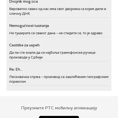
Dvojnik mog oca
Вероватно свако од нас има свог двојника са којим дели и
сличну ДНК
Nemogućnost tusiranja
Не туширате се сваког дана – не стидите се, то је здраво
Cestitke za uspeh
Да ли сте знали да се најбоље грамофонске ручице
производе у Србији
Re: Eh...
Лесковачка спржа – производ са заштићеним географским
пореклом
Преузмите РТС мобилну апликацију