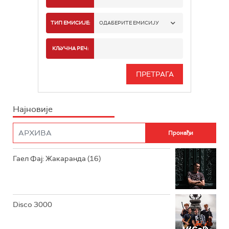
РАДИО БЕОГРАД 1
ТИП ЕМИСИЈЕ:
ОДАБЕРИТЕ ЕМИСИЈУ
РАДИО БЕОГРАД 2
СПОРТ
КЉУЧНА РЕЧ:
РАДИО БЕОГРАД 3
СЕРИЈА
БЕОГРАД 202
ИНФО
Најновије
РАДИО ПЛЕТЕНИЦА
ФИЛМ
РАДИО РОКЕНРОЛЕР
РАДИО ЏУБОКС
Гаел Фај: Жакаранда (16)
РАДИО ВРТЕШКА
РАДИО ЏЕЗЕР
Disco 3000
АРХИВ