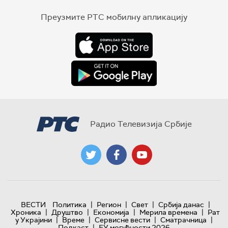
Преузмите РТС мобилну апликацију
Радио Телевизија Србије
|
|
|
|
ВЕСТИ
Политика
Регион
Свет
Србија данас
|
|
|
|
Хроника
Друштво
Економија
Мерила времена
Рат
|
|
|
|
у Украјини
Време
Сервисне вести
Сматрачница
|
Подкаст
ЕУ могућности 2026