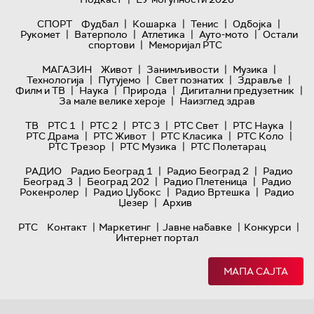
|
|
|
|
СПОРТ
Фудбал
Кошарка
Тенис
Одбојка
|
|
|
|
Рукомет
Ватерполо
Атлетика
Ауто-мото
Остали
|
спортови
Меморијал РТС
|
|
|
МАГАЗИН
Живот
Занимљивости
Музика
|
|
|
|
Технологијa
Путујемо
Свет познатих
Здравље
|
|
|
|
Филм и ТВ
Наука
Природа
Дигитални предузетник
|
За мале велике хероје
Наизглед здрав
|
|
|
|
|
ТВ
РТС 1
РТС 2
РТС 3
РТС Свет
РТС Наука
|
|
|
|
РТС Драма
РТС Живот
РТС Класика
РТС Коло
|
|
РТС Трезор
РТС Музика
РТС Полетарац
|
|
РАДИО
Радио Београд 1
Радио Београд 2
Радио
|
|
|
Београд 3
Београд 202
Радио Плетеница
Радио
|
|
|
Рокенролер
Радио Џубокс
Радио Вртешка
Радио
|
Џезер
Архив
|
|
|
|
РТС
Контакт
Маркетинг
Јавне набавке
Конкурси
Интернет портал
МАПА САЈТА