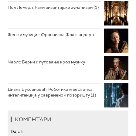
РАДИО ЏЕЗЕР
Пол Лемерл: Рани византијски хуманизам (1)
АРХИВ
Жене у музици – Франциска Флајшандерл
Чарлс Берни и путовање кроз музику
Дивна Вуксановић: Роботика и вештачка
интелигенција у савременом позоришту (1)
КОМЕНТАРИ
Da, ali...