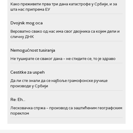
Како преживети прва три дана катастрофе у Србији, и за
шта нас припрема ЕУ
Dvojnik mog oca
Вероватно свако од нас има свог двојника са којим дели и
сличну ДНК
Nemogućnost tusiranja
Не туширате се сваког дана – не стидите се, то је здраво
Cestitke za uspeh
Да ли сте знали да се најбоље грамофонске ручице
производе у Србији
Re: Eh...
Лесковачка спржа – производ са заштићеним географским
пореклом