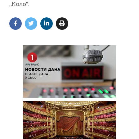
,,Коло’’.