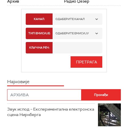
Архив
Радио Џезер
КАНАЛ:
ОДАБЕРИТЕ КАНАЛ
РАДИО БЕОГРАД 1
ТИП ЕМИСИЈЕ:
ОДАБЕРИТЕ ЕМИСИЈУ
РАДИО БЕОГРАД 2
СПОРТ
КЉУЧНА РЕЧ:
РАДИО БЕОГРАД 3
СЕРИЈА
БЕОГРАД 202
ИНФО
Најновије
РАДИО ПЛЕТЕНИЦА
ФИЛМ
РАДИО РОКЕНРОЛЕР
РАДИО ЏУБОКС
Звук испод – Експериментална електронска
сцена Нирнберга
РАДИО ВРТЕШКА