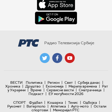
Радио Телевизија Србије
|
|
|
|
ВЕСТИ
Политика
Регион
Свет
Србија данас
|
|
|
|
Хроника
Друштво
Економија
Мерила времена
Рат
|
|
|
|
у Украјини
Време
Сервисне вести
Сматрачница
|
Подкаст
ЕУ могућности 2026
|
|
|
|
СПОРТ
Фудбал
Кошарка
Тенис
Одбојка
|
|
|
|
Рукомет
Ватерполо
Атлетика
Ауто-мото
Остали
|
спортови
Меморијал РТС