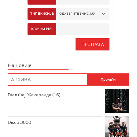
РАДИО БЕОГРАД 1
ТИП ЕМИСИЈЕ:
ОДАБЕРИТЕ ЕМИСИЈУ
РАДИО БЕОГРАД 2
СПОРТ
КЉУЧНА РЕЧ:
РАДИО БЕОГРАД 3
СЕРИЈА
БЕОГРАД 202
ИНФО
Најновије
РАДИО ПЛЕТЕНИЦА
ФИЛМ
РАДИО РОКЕНРОЛЕР
РАДИО ЏУБОКС
Гаел Фај: Жакаранда (16)
РАДИО ВРТЕШКА
РАДИО ЏЕЗЕР
Disco 3000
АРХИВ