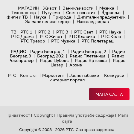
|
|
|
МАГАЗИН
Живот
Занимљивости
Музика
|
|
|
|
Технологијa
Путујемо
Свет познатих
Здравље
|
|
|
|
Филм и ТВ
Наука
Природа
Дигитални предузетник
|
За мале велике хероје
Наизглед здрав
|
|
|
|
|
ТВ
РТС 1
РТС 2
РТС 3
РТС Свет
РТС Наука
|
|
|
|
РТС Драма
РТС Живот
РТС Класика
РТС Коло
|
|
РТС Трезор
РТС Музика
РТС Полетарац
|
|
РАДИО
Радио Београд 1
Радио Београд 2
Радио
|
|
|
Београд 3
Београд 202
Радио Плетеница
Радио
|
|
|
Рокенролер
Радио Џубокс
Радио Вртешка
Радио
|
Џезер
Архив
|
|
|
|
РТС
Контакт
Маркетинг
Јавне набавке
Конкурси
Интернет портал
МАПА САЈТА
Приватност
Copyright
Правила употребе садржаја
Мапа
|
|
|
сајта
Copyright © 2008 - 2026 РТС. Сва права задржана.