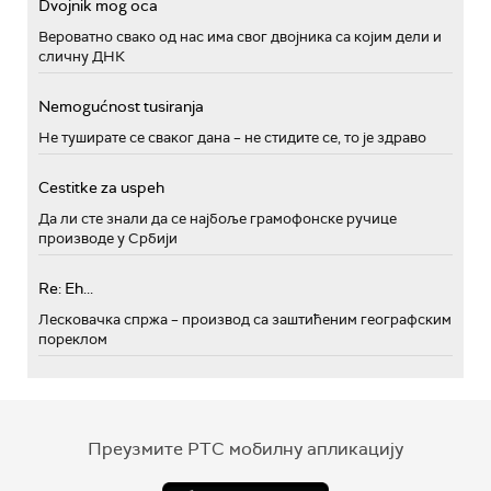
Dvojnik mog oca
Вероватно свако од нас има свог двојника са којим дели и
сличну ДНК
Nemogućnost tusiranja
Не туширате се сваког дана – не стидите се, то је здраво
Cestitke za uspeh
Да ли сте знали да се најбоље грамофонске ручице
производе у Србији
Re: Eh...
Лесковачка спржа – производ са заштићеним географским
пореклом
Преузмите РТС мобилну апликацију