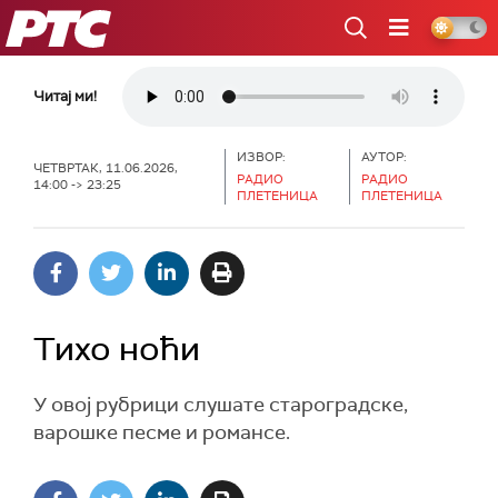
РТС
Читај ми!
ИЗВОР:
АУТОР:
ЧЕТВРТАК, 11.06.2026,
РАДИО
РАДИО
14:00 -> 23:25
ПЛЕТЕНИЦА
ПЛЕТЕНИЦА
Тихо ноћи
У овој рубрици слушате староградске,
варошке песме и романсе.