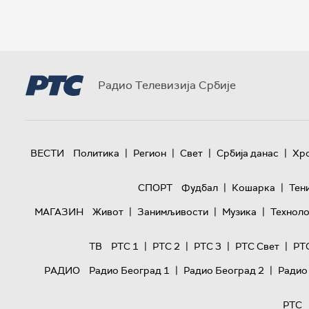
Радио Телевизија Србије
|
|
|
|
ВЕСТИ
Политика
Регион
Свет
Србија данас
Хр
|
|
СПОРТ
Фудбал
Кошарка
Тен
|
|
|
МАГАЗИН
Живот
Занимљивости
Музика
Техноло
|
|
|
|
ТВ
РТС 1
РТС 2
РТС 3
РТС Свет
РТ
|
|
РАДИО
Радио Београд 1
Радио Београд 2
Радио
РТС