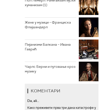
Пол Лемерл: Рани византијски
хуманизам (1)
АРХИВ
Жене у музици – Франциска
Флајшандерл
Пијанизми Балкана – Ивана
Гаврић
Чарлс Берни и путовање кроз
музику
КОМЕНТАРИ
Da, ali...
Како преживети прва три дана катастрофе у