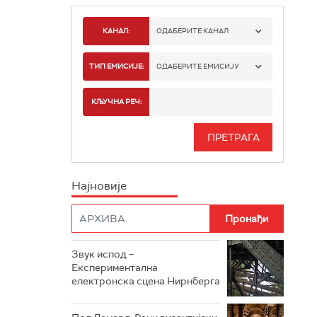
КАНАЛ:
ОДАБЕРИТЕ КАНАЛ
РАДИО БЕОГРАД 1
ТИП ЕМИСИЈЕ:
ОДАБЕРИТЕ ЕМИСИЈУ
РАДИО БЕОГРАД 2
СПОРТ
КЉУЧНА РЕЧ:
РАДИО БЕОГРАД 3
СЕРИЈА
БЕОГРАД 202
ИНФО
Најновије
РАДИО ПЛЕТЕНИЦА
ФИЛМ
РАДИО РОКЕНРОЛЕР
РАДИО ЏУБОКС
Звук испод –
Експериментална
РАДИО ВРТЕШКА
електронска сцена Нирнберга
РАДИО ЏЕЗЕР