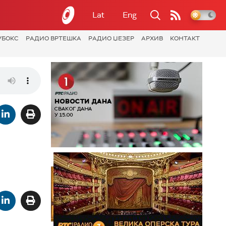
Lat
Eng
УБОКС
РАДИО ВРТЕШКА
РАДИО ЏЕЗЕР
АРХИВ
КОНТАКТ