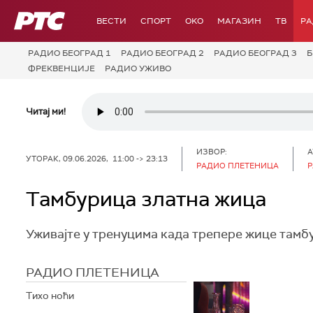
РТС
ВЕСТИ
СПОРТ
OKO
МАГАЗИН
ТВ
Р
РАДИО БЕОГРАД 1
РАДИО БЕОГРАД 2
РАДИО БЕОГРАД 3
Б
ФРЕКВЕНЦИЈЕ
РАДИО УЖИВО
Читај ми!
ИЗВОР:
А
УТОРАК, 09.06.2026, 11:00 -> 23:13
РАДИО ПЛЕТЕНИЦА
Р
Тамбурица златна жица
Уживајте у тренуцима када трепере жице тамб
РАДИО ПЛЕТЕНИЦА
Тихо ноћи