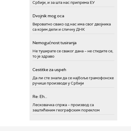
Србији, и за шта нас припрема ЕУ
Dvojnik mog oca
Вероватно свако од нас има свог двојника
са којим дели и сличну ДНК
Nemogućnost tusiranja
Не туширате се сваког дана – не стидите се,
то је здраво
Cestitke za uspeh
Да ли сте знали да се најбоље грамофонске
ручице производе у Србији
Re: Eh...
Лесковачка спржа – производ са
заштићеним географским пореклом