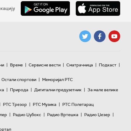
кацију
|
|
|
|
|
ни
Време
Сервисне вести
Сматрачница
Подкаст
|
Остали спортови
Меморијал РТС
|
|
|
ка
Природа
Дигитални предузетник
За мале велике
|
|
|
РТС Трезор
РТС Музика
РТС Полетарац
|
|
|
|
лер
Радио Џубокс
Радио Вртешка
Радио Џезер
ортал