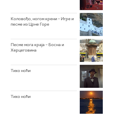
Коловођо, ногом крени – Игре и
песме из Црне Горе
Песме мога краја – Босна и
Херцеговина
Тихо ноћи
Тихо ноћи