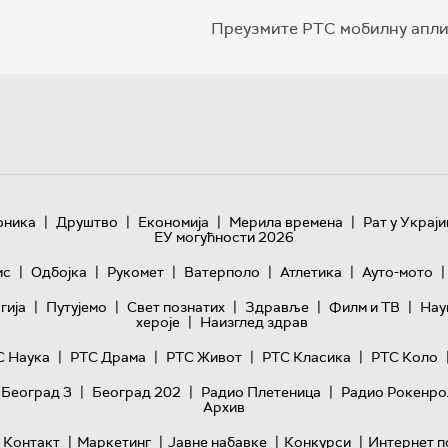
Преузмите РТС мобилну апли
|
|
|
|
оника
Друштво
Економија
Мерила времена
Рат у Украји
ЕУ могућности 2026
|
|
|
|
|
|
ис
Одбојка
Рукомет
Ватерполо
Атлетика
Ауто-мото
|
|
|
|
|
гијa
Путујемо
Свет познатих
Здравље
Филм и ТВ
Нау
|
хероје
Наизглед здрав
|
|
|
|
С Наука
РТС Драма
РТС Живот
РТС Класика
РТС Коло
|
|
|
 Београд 3
Београд 202
Радио Плетеница
Радио Рокенро
Архив
|
|
|
|
Контакт
Маркетинг
Јавне набавке
Конкурси
Интернет п